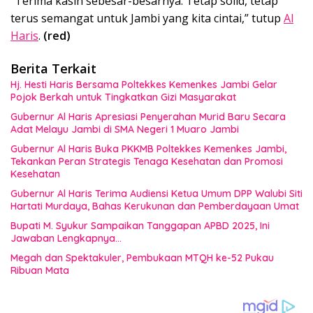
“Terima kasih sebesar-besarnya. Tetap solid, tetap
terus semangat untuk Jambi yang kita cintai,” tutup
Al
Haris
.
(red)
Berita Terkait
Hj. Hesti Haris Bersama Poltekkes Kemenkes Jambi Gelar
Pojok Berkah untuk Tingkatkan Gizi Masyarakat
Gubernur Al Haris Apresiasi Penyerahan Murid Baru Secara
Adat Melayu Jambi di SMA Negeri 1 Muaro Jambi
Gubernur Al Haris Buka PKKMB Poltekkes Kemenkes Jambi,
Tekankan Peran Strategis Tenaga Kesehatan dan Promosi
Kesehatan
Gubernur Al Haris Terima Audiensi Ketua Umum DPP Walubi Siti
Hartati Murdaya, Bahas Kerukunan dan Pemberdayaan Umat
Bupati M. Syukur Sampaikan Tanggapan APBD 2025, Ini
Jawaban Lengkapnya…
Megah dan Spektakuler, Pembukaan MTQH ke-52 Pukau
Ribuan Mata