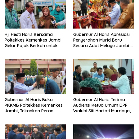
Hj. Hesti Haris Bersama
Gubernur Al Haris Apresiasi
Poltekkes Kemenkes Jambi
Penyerahan Murid Baru
Gelar Pojok Berkah untuk
Secara Adat Melayu Jambi di
Tingkatkan Gizi Masyarakat
SMA Negeri 1 Muaro Jambi
Gubernur Al Haris Buka
Gubernur Al Haris Terima
PKKMB Poltekkes Kemenkes
Audiensi Ketua Umum DPP
Jambi, Tekankan Peran
Walubi Siti Hartati Murdaya,
Strategis Tenaga Kesehatan
Bahas Kerukunan dan
dan Promosi Kesehatan
Pemberdayaan Umat