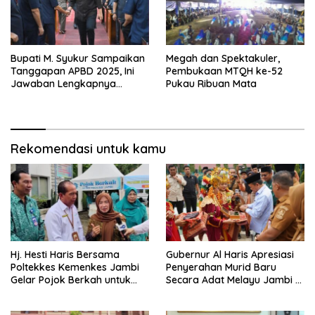
Bupati M. Syukur Sampaikan
Megah dan Spektakuler,
Tanggapan APBD 2025, Ini
Pembukaan MTQH ke-52
Jawaban Lengkapnya…
Pukau Ribuan Mata
Rekomendasi untuk kamu
Hj. Hesti Haris Bersama
Gubernur Al Haris Apresiasi
Poltekkes Kemenkes Jambi
Penyerahan Murid Baru
Gelar Pojok Berkah untuk
Secara Adat Melayu Jambi di
Tingkatkan Gizi Masyarakat
SMA Negeri 1 Muaro Jambi