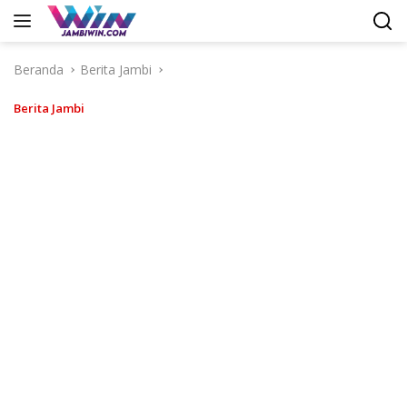
Langsung
ke
konten
Beranda
Berita Jambi
Berita Jambi