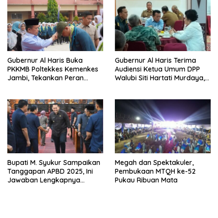
Gubernur Al Haris Buka
Gubernur Al Haris Terima
PKKMB Poltekkes Kemenkes
Audiensi Ketua Umum DPP
Jambi, Tekankan Peran
Walubi Siti Hartati Murdaya,
Strategis Tenaga Kesehatan
Bahas Kerukunan dan
dan Promosi Kesehatan
Pemberdayaan Umat
Bupati M. Syukur Sampaikan
Megah dan Spektakuler,
Tanggapan APBD 2025, Ini
Pembukaan MTQH ke-52
Jawaban Lengkapnya…
Pukau Ribuan Mata