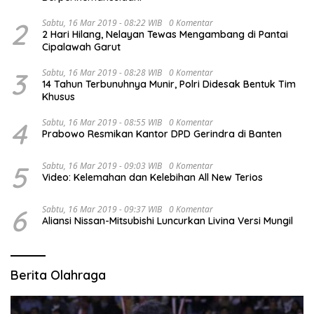
2
Sabtu, 16 Mar 2019 - 08:22 WIB
0 Komentar
2 Hari Hilang, Nelayan Tewas Mengambang di Pantai
Cipalawah Garut
3
Sabtu, 16 Mar 2019 - 08:28 WIB
0 Komentar
14 Tahun Terbunuhnya Munir, Polri Didesak Bentuk Tim
Khusus
4
Sabtu, 16 Mar 2019 - 08:55 WIB
0 Komentar
Prabowo Resmikan Kantor DPD Gerindra di Banten
5
Sabtu, 16 Mar 2019 - 09:03 WIB
0 Komentar
Video: Kelemahan dan Kelebihan All New Terios
6
Sabtu, 16 Mar 2019 - 09:37 WIB
0 Komentar
Aliansi Nissan-Mitsubishi Luncurkan Livina Versi Mungil
Berita Olahraga