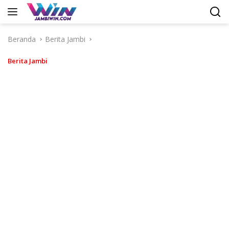
Langsung
ke
konten
Beranda
Berita Jambi
Berita Jambi