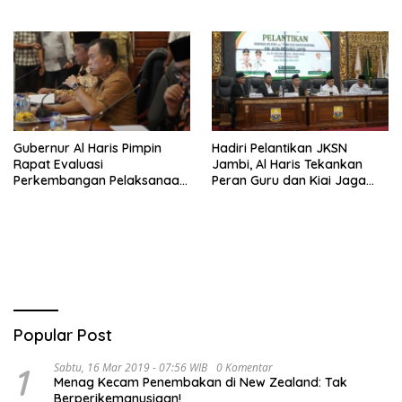
Haris Siap Berlaga Lawan
Tim Urawa
Gubernur Al Haris Pimpin
Hadiri Pelantikan JKSN
Rapat Evaluasi
Jambi, Al Haris Tekankan
Perkembangan Pelaksanaan
Peran Guru dan Kiai Jaga
Kegiatan Pembangunan
Moral Generasi Bangsa
Triwulan II TA 2026
Popular Post
1
Sabtu, 16 Mar 2019 - 07:56 WIB
0 Komentar
Menag Kecam Penembakan di New Zealand: Tak
Berperikemanusiaan!