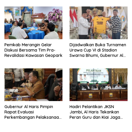
Pemkab Merangin Gelar
Dijadwalkan Buka Turnamen
Diskusi Bersama Tim Pra-
Urawa Cup VI di Stadion
Revalidasi Kawasan Geopark
Swarna Bhumi, Gubernur Al
Haris Siap Berlaga Lawan
Tim Urawa
Gubernur Al Haris Pimpin
Hadiri Pelantikan JKSN
Rapat Evaluasi
Jambi, Al Haris Tekankan
Perkembangan Pelaksanaan
Peran Guru dan Kiai Jaga
Kegiatan Pembangunan
Moral Generasi Bangsa
Triwulan II TA 2026