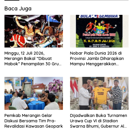
Baca Juga
Minggu, 12 Juli 2026,
Nobar Piala Dunia 2026 di
Merangin Bakal “Dibuat
Provinsi Jambi Diharapkan
Mabok” Penampilan 30 Grup
Mampu Menggerakkan
Jaranan Kuda Lumping
Ekonomi Pelaku UMKM
Pemkab Merangin Gelar
Dijadwalkan Buka Turnamen
Diskusi Bersama Tim Pra-
Urawa Cup VI di Stadion
Revalidasi Kawasan Geopark
Swarna Bhumi, Gubernur Al
Haris Siap Berlaga Lawan