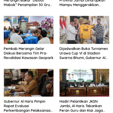
Merangin Bakal “Dibuat
Provinsi Jambi Diharapkan
Mabok” Penampilan 30 Grup
Mampu Menggerakkan
Jaranan Kuda Lumping
Ekonomi Pelaku UMKM
Pemkab Merangin Gelar
Dijadwalkan Buka Turnamen
Diskusi Bersama Tim Pra-
Urawa Cup VI di Stadion
Revalidasi Kawasan Geopark
Swarna Bhumi, Gubernur Al
Haris Siap Berlaga Lawan
Tim Urawa
Gubernur Al Haris Pimpin
Hadiri Pelantikan JKSN
Rapat Evaluasi
Jambi, Al Haris Tekankan
Perkembangan Pelaksanaan
Peran Guru dan Kiai Jaga