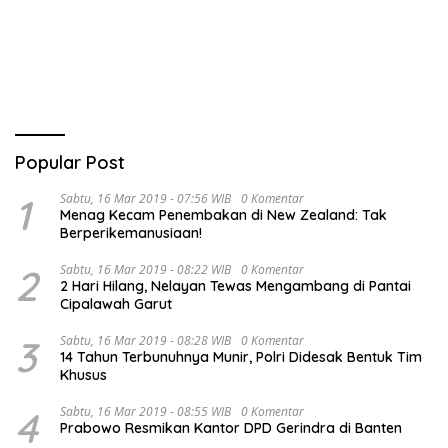
Kegiatan Pembangunan
Moral Generasi Bangsa
Triwulan II TA 2026
Popular Post
1
Sabtu, 16 Mar 2019 - 07:56 WIB
0 Komentar
Menag Kecam Penembakan di New Zealand: Tak
Berperikemanusiaan!
2
Sabtu, 16 Mar 2019 - 08:22 WIB
0 Komentar
2 Hari Hilang, Nelayan Tewas Mengambang di Pantai
Cipalawah Garut
3
Sabtu, 16 Mar 2019 - 08:28 WIB
0 Komentar
14 Tahun Terbunuhnya Munir, Polri Didesak Bentuk Tim
Khusus
4
Sabtu, 16 Mar 2019 - 08:55 WIB
0 Komentar
Prabowo Resmikan Kantor DPD Gerindra di Banten