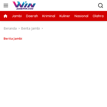
Langsung
ke
konten
Jambi
Daerah
Kriminal
Kuliner
Nasional
Olahrag
Beranda
Berita Jambi
Berita Jambi