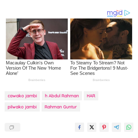
cawako jambi
h Abdul Rahman
HAR
pilwako jambi
Rahman Guntur