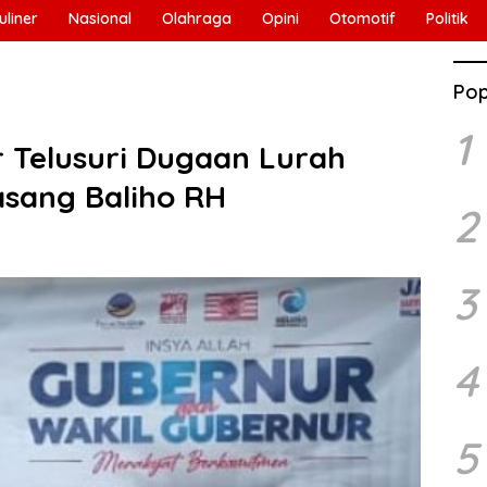
uliner
Nasional
Olahraga
Opini
Otomotif
Politik
Pop
1
 Telusuri Dugaan Lurah
asang Baliho RH
2
3
4
5