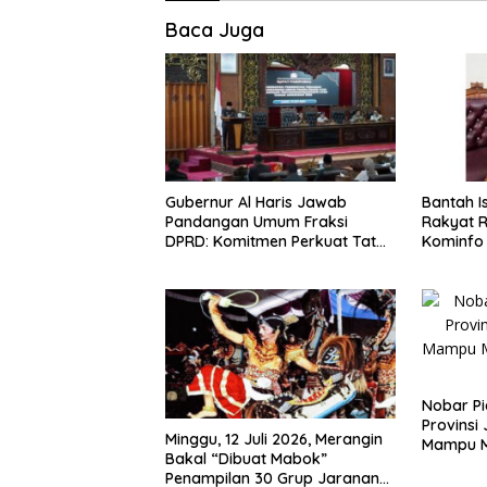
Baca Juga
Gubernur Al Haris Jawab
Bantah I
Pandangan Umum Fraksi
Rakyat Rp
DPRD: Komitmen Perkuat Tata
Kominfo 
Kelola dan Kesejahteraan
Hoaks d
Masyarakat
Lintas G
Nobar Pi
Provinsi
Minggu, 12 Juli 2026, Merangin
Mampu 
Bakal “Dibuat Mabok”
Ekonomi
Penampilan 30 Grup Jaranan