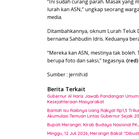
“Ini sudah curang parah. Masak yang m
lurah kan ASN,” ungkap seorang warga
media.
Ditambahkannya, oknum Lurah Teluk D
bernama Sahbudin Idris. Keduanya ber
“Mereka kan ASN, mestinya tak boleh. T
berupa foto dan saksi,” tegasnya.
(red)
Sumber : jernih.id
Berita Terkait
Gubernur Al Haris Jawab Pandangan Umum F
Kesejahteraan Masyarakat
Bantah Isu Raibnya Uang Rakyat Rp1,5 Triliu
Akumulasi Temuan Lintas Gubernur Sejak 2
Bupati Merangin: Kirab Budaya Nasional PK
Minggu, 12 Juli 2026, Merangin Bakal “Dib