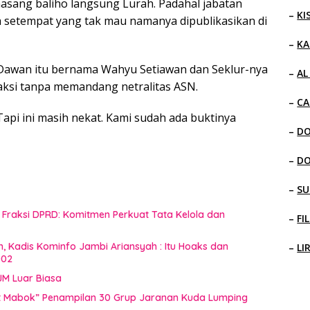
asang baliho langsung Lurah. Padahal jabatan
–
KI
 setempat yang tak mau namanya dipublikasikan di
–
KA
awan itu bernama Wahyu Setiawan dan Seklur-nya
–
AL
aksi tanpa memandang netralitas ASN.
–
CA
api ini masih nekat. Kami sudah ada buktinya
–
D
–
D
–
SU
raksi DPRD: Komitmen Perkuat Tata Kelola dan
–
FI
n, Kadis Kominfo Jambi Ariansyah : Itu Hoaks dan
–
LI
002
JM Luar Biasa
uat Mabok” Penampilan 30 Grup Jaranan Kuda Lumping