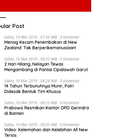
ular Post
Sabtu, 16 Mar 2019 - 07:56 WIB
0 Komentar
Menag Kecam Penembakan di New
Zealand: Tak Berperikemanusiaan!
Sabtu, 16 Mar 2019 - 08:22 WIB
0 Komentar
2 Hari Hilang, Nelayan Tewas
Mengambang di Pantai Cipalawah Garut
Sabtu, 16 Mar 2019 - 08:28 WIB
0 Komentar
14 Tahun Terbunuhnya Munir, Polri
Didesak Bentuk Tim Khusus
Sabtu, 16 Mar 2019 - 08:55 WIB
0 Komentar
Prabowo Resmikan Kantor DPD Gerindra
di Banten
Sabtu, 16 Mar 2019 - 09:03 WIB
0 Komentar
Video: Kelemahan dan Kelebihan All New
Terios