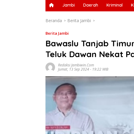
Jambi
Daerah
Kriminal
K
Beranda
Berita Jambi
Berita Jambi
Bawaslu Tanjab Timur
Teluk Dawan Nekat P
Redaksi Jambiwin.com
Jumat, 13 Sep 2024 - 19:22 WIB