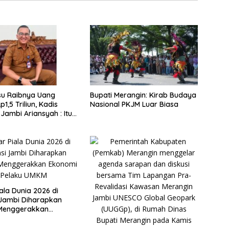
su Raibnya Uang
Bupati Merangin: Kirab Budaya
1,5 Triliun, Kadis
Nasional PKJM Luar Biasa
Jambi Ariansyah : Itu
an Akumulasi Temuan
ubernur Sejak 2002
ala Dunia 2026 di
 Jambi Diharapkan
Menggerakkan
 Pelaku UMKM