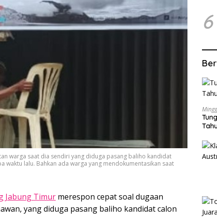
6
Ber
Mingg
Tung
Tahu
n warga saat dia sendiri yang diduga pasang baliho kandidat
pa waktu lalu. Bahkan ada warga yang mendokumentasikan saat
g Jabung Timur
merespon cepat soal dugaan
wan, yang diduga pasang baliho kandidat calon