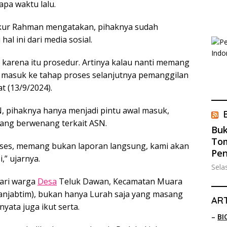
apa waktu lalu.
kur Rahman mengatakan, pihaknya sudah
l ini dari media sosial.
, karena itu prosedur. Artinya kalau nanti memang
an masuk ke tahap proses selanjutnya pemanggilan
t (13/9/2024).
, pihaknya hanya menjadi pintu awal masuk,
yang berwenang terkait ASN.
Buk
Tom
roses, memang bukan laporan langsung, kami akan
Pe
,” ujarnya.
Sela
dari warga
Desa
Teluk Dawan, Kecamatan Muara
anjabtim), bukan hanya Lurah saja yang masang
ART
nyata juga ikut serta.
–
BI