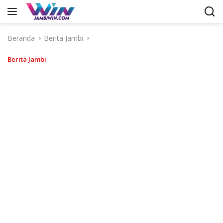
Langsung
ke
konten
Beranda
Berita Jambi
Berita Jambi