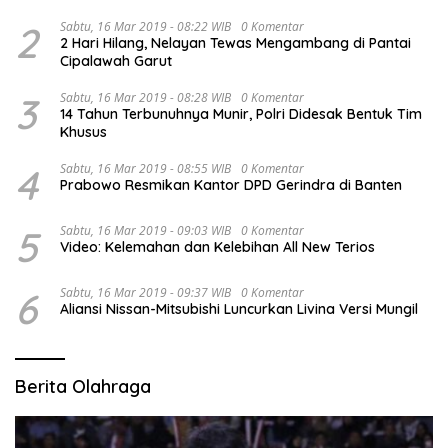
2
Sabtu, 16 Mar 2019 - 08:22 WIB
0 Komentar
2 Hari Hilang, Nelayan Tewas Mengambang di Pantai
Cipalawah Garut
3
Sabtu, 16 Mar 2019 - 08:28 WIB
0 Komentar
14 Tahun Terbunuhnya Munir, Polri Didesak Bentuk Tim
Khusus
4
Sabtu, 16 Mar 2019 - 08:55 WIB
0 Komentar
Prabowo Resmikan Kantor DPD Gerindra di Banten
5
Sabtu, 16 Mar 2019 - 09:03 WIB
0 Komentar
Video: Kelemahan dan Kelebihan All New Terios
6
Sabtu, 16 Mar 2019 - 09:37 WIB
0 Komentar
Aliansi Nissan-Mitsubishi Luncurkan Livina Versi Mungil
Berita Olahraga