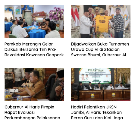
Pemkab Merangin Gelar
Dijadwalkan Buka Turnamen
Diskusi Bersama Tim Pra-
Urawa Cup VI di Stadion
Revalidasi Kawasan Geopark
Swarna Bhumi, Gubernur Al
Haris Siap Berlaga Lawan
Tim Urawa
Gubernur Al Haris Pimpin
Hadiri Pelantikan JKSN
Rapat Evaluasi
Jambi, Al Haris Tekankan
Perkembangan Pelaksanaan
Peran Guru dan Kiai Jaga
Kegiatan Pembangunan
Moral Generasi Bangsa
Triwulan II TA 2026