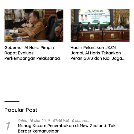
Haris Siap Berlaga Lawan
Tim Urawa
Gubernur Al Haris Pimpin
Hadiri Pelantikan JKSN
Rapat Evaluasi
Jambi, Al Haris Tekankan
Perkembangan Pelaksanaan
Peran Guru dan Kiai Jaga
Kegiatan Pembangunan
Moral Generasi Bangsa
Triwulan II TA 2026
Popular Post
1
Sabtu, 16 Mar 2019 - 07:56 WIB
0 Komentar
Menag Kecam Penembakan di New Zealand: Tak
Berperikemanusiaan!