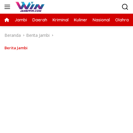
Langsung
ke
konten
Jambi
Daerah
Kriminal
Kuliner
Nasional
Olahrag
Beranda
Berita Jambi
Berita Jambi