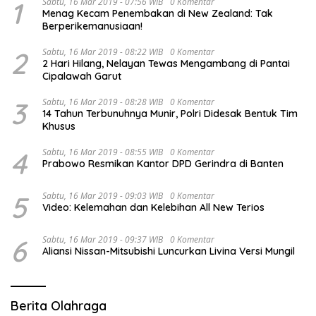
1
Sabtu, 16 Mar 2019 - 07:56 WIB
0 Komentar
Menag Kecam Penembakan di New Zealand: Tak
Berperikemanusiaan!
2
Sabtu, 16 Mar 2019 - 08:22 WIB
0 Komentar
2 Hari Hilang, Nelayan Tewas Mengambang di Pantai
Cipalawah Garut
3
Sabtu, 16 Mar 2019 - 08:28 WIB
0 Komentar
14 Tahun Terbunuhnya Munir, Polri Didesak Bentuk Tim
Khusus
4
Sabtu, 16 Mar 2019 - 08:55 WIB
0 Komentar
Prabowo Resmikan Kantor DPD Gerindra di Banten
5
Sabtu, 16 Mar 2019 - 09:03 WIB
0 Komentar
Video: Kelemahan dan Kelebihan All New Terios
6
Sabtu, 16 Mar 2019 - 09:37 WIB
0 Komentar
Aliansi Nissan-Mitsubishi Luncurkan Livina Versi Mungil
Berita Olahraga