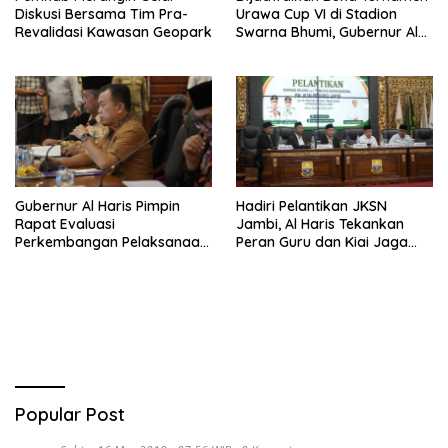
Diskusi Bersama Tim Pra-
Urawa Cup VI di Stadion
Revalidasi Kawasan Geopark
Swarna Bhumi, Gubernur Al
Haris Siap Berlaga Lawan
Tim Urawa
Gubernur Al Haris Pimpin
Hadiri Pelantikan JKSN
Rapat Evaluasi
Jambi, Al Haris Tekankan
Perkembangan Pelaksanaan
Peran Guru dan Kiai Jaga
Kegiatan Pembangunan
Moral Generasi Bangsa
Triwulan II TA 2026
Popular Post