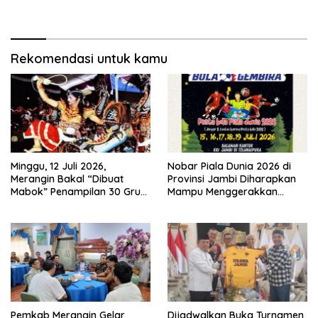
Kegiatan Pembangunan
Moral Generasi Bangsa
Triwulan II TA 2026
Rekomendasi untuk kamu
Minggu, 12 Juli 2026,
Nobar Piala Dunia 2026 di
Merangin Bakal “Dibuat
Provinsi Jambi Diharapkan
Mabok” Penampilan 30 Grup
Mampu Menggerakkan
Jaranan Kuda Lumping
Ekonomi Pelaku UMKM
Pemkab Merangin Gelar
Dijadwalkan Buka Turnamen