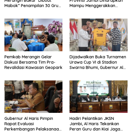
Merangin Bakal “Dibuat
Provinsi Jambi Diharapkan
Mabok” Penampilan 30 Grup
Mampu Menggerakkan
Jaranan Kuda Lumping
Ekonomi Pelaku UMKM
Pemkab Merangin Gelar
Dijadwalkan Buka Turnamen
Diskusi Bersama Tim Pra-
Urawa Cup VI di Stadion
Revalidasi Kawasan Geopark
Swarna Bhumi, Gubernur Al
Haris Siap Berlaga Lawan
Tim Urawa
Gubernur Al Haris Pimpin
Hadiri Pelantikan JKSN
Rapat Evaluasi
Jambi, Al Haris Tekankan
Perkembangan Pelaksanaan
Peran Guru dan Kiai Jaga