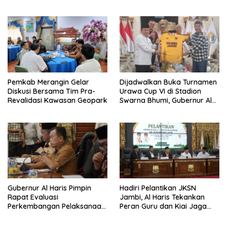
Jaranan Kuda Lumping
Ekonomi Pelaku UMKM
Pemkab Merangin Gelar
Dijadwalkan Buka Turnamen
Diskusi Bersama Tim Pra-
Urawa Cup VI di Stadion
Revalidasi Kawasan Geopark
Swarna Bhumi, Gubernur Al
Haris Siap Berlaga Lawan
Tim Urawa
Gubernur Al Haris Pimpin
Hadiri Pelantikan JKSN
Rapat Evaluasi
Jambi, Al Haris Tekankan
Perkembangan Pelaksanaan
Peran Guru dan Kiai Jaga
Kegiatan Pembangunan
Moral Generasi Bangsa
Triwulan II TA 2026