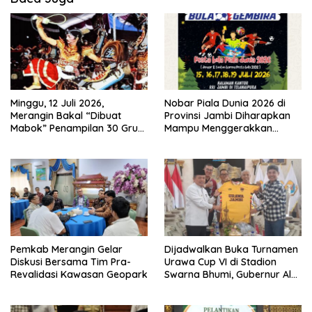
Minggu, 12 Juli 2026,
Nobar Piala Dunia 2026 di
Merangin Bakal “Dibuat
Provinsi Jambi Diharapkan
Mabok” Penampilan 30 Grup
Mampu Menggerakkan
Jaranan Kuda Lumping
Ekonomi Pelaku UMKM
Pemkab Merangin Gelar
Dijadwalkan Buka Turnamen
Diskusi Bersama Tim Pra-
Urawa Cup VI di Stadion
Revalidasi Kawasan Geopark
Swarna Bhumi, Gubernur Al
Haris Siap Berlaga Lawan
Tim Urawa