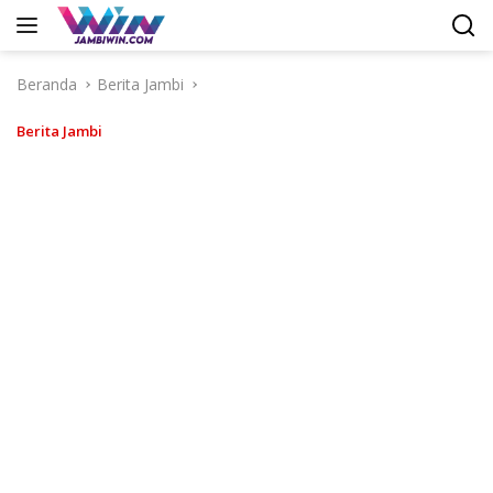
Langsung
ke
konten
Beranda
Berita Jambi
Berita Jambi