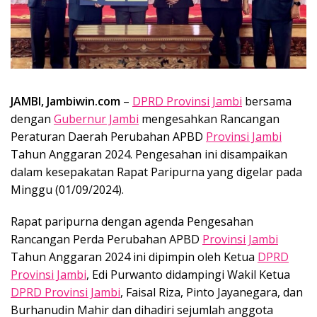
JAMBI, Jambiwin.com
–
DPRD Provinsi Jambi
bersama
dengan
Gubernur Jambi
mengesahkan Rancangan
Peraturan Daerah Perubahan APBD
Provinsi Jambi
Tahun Anggaran 2024. Pengesahan ini disampaikan
dalam kesepakatan Rapat Paripurna yang digelar pada
Minggu (01/09/2024).
Rapat paripurna dengan agenda Pengesahan
Rancangan Perda Perubahan APBD
Provinsi Jambi
Tahun Anggaran 2024 ini dipimpin oleh Ketua
DPRD
Provinsi Jambi
, Edi Purwanto didampingi Wakil Ketua
DPRD Provinsi Jambi
, Faisal Riza, Pinto Jayanegara, dan
Burhanudin Mahir dan dihadiri sejumlah anggota