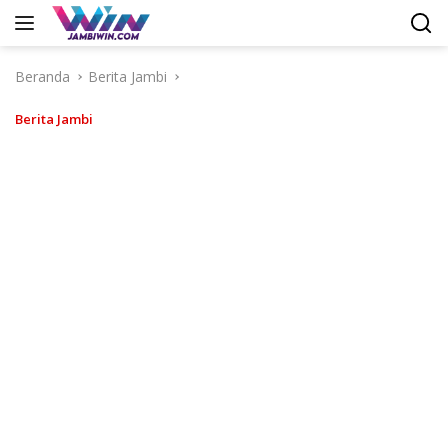
Langsung
ke
konten
Beranda
Berita Jambi
Berita Jambi