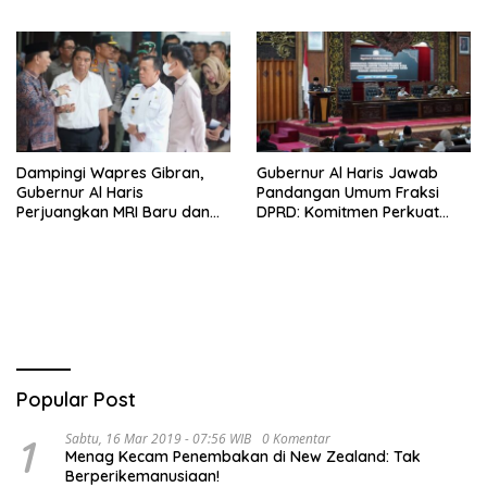
Ketahanan Pangan
Penguatan Kinerja,
Kekompakan Tim, dan
Integritas
Dampingi Wapres Gibran,
Gubernur Al Haris Jawab
Gubernur Al Haris
Pandangan Umum Fraksi
Perjuangkan MRI Baru dan
DPRD: Komitmen Perkuat
Tambahan Dokter Spesialis
Tata Kelola dan
untuk RSUD Raden Mattaher
Kesejahteraan Masyarakat
Popular Post
1
Sabtu, 16 Mar 2019 - 07:56 WIB
0 Komentar
Menag Kecam Penembakan di New Zealand: Tak
Berperikemanusiaan!