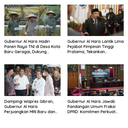
Gubernur Al Haris Hadiri
Gubernur Al Haris Lantik Lima
Panen Raya TNI di Desa Kota
Pejabat Pimpinan Tinggi
Baru Geragai, Dukung
Pratama, Tekankan
Ketahanan Pangan
Penguatan Kinerja,
Kekompakan Tim, dan
Integritas
Dampingi Wapres Gibran,
Gubernur Al Haris Jawab
Gubernur Al Haris
Pandangan Umum Fraksi
Perjuangkan MRI Baru dan
DPRD: Komitmen Perkuat
Tambahan Dokter Spesialis
Tata Kelola dan
untuk RSUD Raden Mattaher
Kesejahteraan Masyarakat