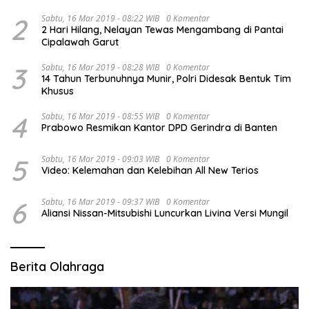
2
Sabtu, 16 Mar 2019 - 08:22 WIB
0 Komentar
2 Hari Hilang, Nelayan Tewas Mengambang di Pantai
Cipalawah Garut
3
Sabtu, 16 Mar 2019 - 08:28 WIB
0 Komentar
14 Tahun Terbunuhnya Munir, Polri Didesak Bentuk Tim
Khusus
4
Sabtu, 16 Mar 2019 - 08:55 WIB
0 Komentar
Prabowo Resmikan Kantor DPD Gerindra di Banten
5
Sabtu, 16 Mar 2019 - 09:03 WIB
0 Komentar
Video: Kelemahan dan Kelebihan All New Terios
6
Sabtu, 16 Mar 2019 - 09:37 WIB
0 Komentar
Aliansi Nissan-Mitsubishi Luncurkan Livina Versi Mungil
Berita Olahraga