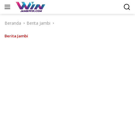
Langsung
ke
konten
Beranda
Berita Jambi
Berita Jambi