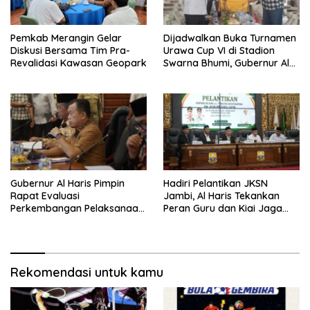
Pemkab Merangin Gelar
Dijadwalkan Buka Turnamen
Diskusi Bersama Tim Pra-
Urawa Cup VI di Stadion
Revalidasi Kawasan Geopark
Swarna Bhumi, Gubernur Al
Haris Siap Berlaga Lawan
Tim Urawa
Gubernur Al Haris Pimpin
Hadiri Pelantikan JKSN
Rapat Evaluasi
Jambi, Al Haris Tekankan
Perkembangan Pelaksanaan
Peran Guru dan Kiai Jaga
Kegiatan Pembangunan
Moral Generasi Bangsa
Triwulan II TA 2026
Rekomendasi untuk kamu