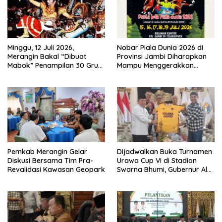
Minggu, 12 Juli 2026,
Nobar Piala Dunia 2026 di
Merangin Bakal “Dibuat
Provinsi Jambi Diharapkan
Mabok” Penampilan 30 Grup
Mampu Menggerakkan
Jaranan Kuda Lumping
Ekonomi Pelaku UMKM
Pemkab Merangin Gelar
Dijadwalkan Buka Turnamen
Diskusi Bersama Tim Pra-
Urawa Cup VI di Stadion
Revalidasi Kawasan Geopark
Swarna Bhumi, Gubernur Al
Haris Siap Berlaga Lawan
Tim Urawa