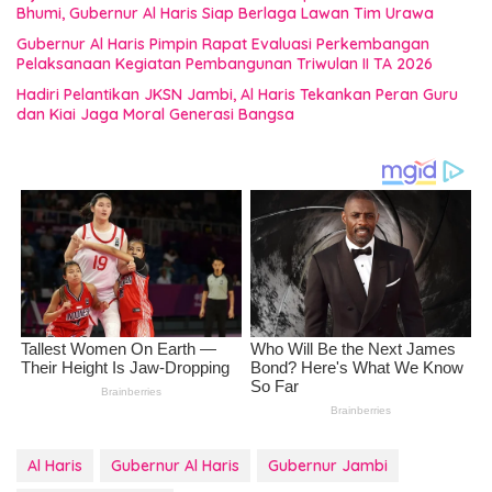
Bhumi, Gubernur Al Haris Siap Berlaga Lawan Tim Urawa
Gubernur Al Haris Pimpin Rapat Evaluasi Perkembangan
Pelaksanaan Kegiatan Pembangunan Triwulan II TA 2026
Hadiri Pelantikan JKSN Jambi, Al Haris Tekankan Peran Guru
dan Kiai Jaga Moral Generasi Bangsa
Al Haris
Gubernur Al Haris
Gubernur Jambi