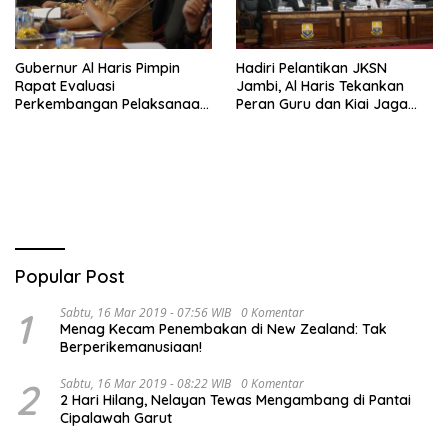
Gubernur Al Haris Pimpin
Hadiri Pelantikan JKSN
Rapat Evaluasi
Jambi, Al Haris Tekankan
Perkembangan Pelaksanaan
Peran Guru dan Kiai Jaga
Kegiatan Pembangunan
Moral Generasi Bangsa
Triwulan II TA 2026
Popular Post
1
Sabtu, 16 Mar 2019 - 07:56 WIB
0 Komentar
Menag Kecam Penembakan di New Zealand: Tak
Berperikemanusiaan!
2
Sabtu, 16 Mar 2019 - 08:22 WIB
0 Komentar
2 Hari Hilang, Nelayan Tewas Mengambang di Pantai
Cipalawah Garut