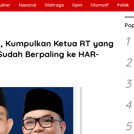
uliner
Nasional
Olahraga
Opini
Otomotif
Politik
Pop
1
k, Kumpulkan Ketua RT yang
Sudah Berpaling ke HAR-
2
3
4
5