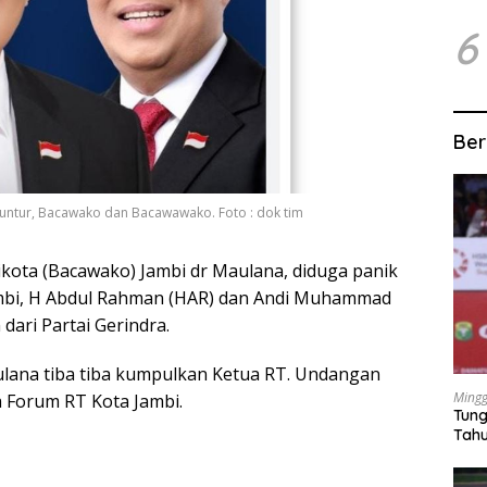
6
Ber
tur, Bacawako dan Bacawawako. Foto : dok tim
ikota (Bacawako) Jambi dr Maulana, diduga panik
mbi, H Abdul Rahman (HAR) dan Andi Muhammad
ari Partai Gerindra.
ulana tiba tiba kumpulkan Ketua RT. Undangan
Mingg
 Forum RT Kota Jambi.
Tung
Tahu