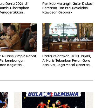
ala Dunia 2026 di
Pemkab Merangin Gelar Diskusi
 Jambi Diharapkan
Bersama Tim Pra-Revalidasi
Menggerakkan
Kawasan Geopark
 Pelaku UMKM
 Al Haris Pimpin Rapat
Hadiri Pelantikan JKSN Jambi,
i Perkembangan
Al Haris Tekankan Peran Guru
aan Kegiatan
dan Kiai Jaga Moral Generasi
nan Triwulan II TA
Bangsa