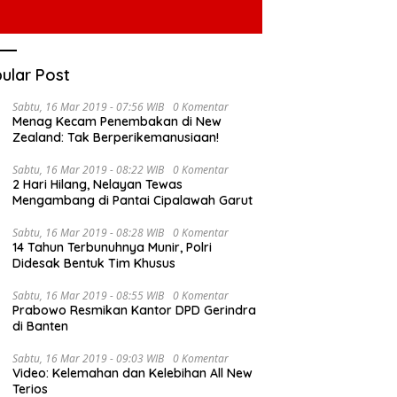
ular Post
Sabtu, 16 Mar 2019 - 07:56 WIB
0 Komentar
Menag Kecam Penembakan di New
Zealand: Tak Berperikemanusiaan!
Sabtu, 16 Mar 2019 - 08:22 WIB
0 Komentar
2 Hari Hilang, Nelayan Tewas
Mengambang di Pantai Cipalawah Garut
Sabtu, 16 Mar 2019 - 08:28 WIB
0 Komentar
14 Tahun Terbunuhnya Munir, Polri
Didesak Bentuk Tim Khusus
Sabtu, 16 Mar 2019 - 08:55 WIB
0 Komentar
Prabowo Resmikan Kantor DPD Gerindra
di Banten
Sabtu, 16 Mar 2019 - 09:03 WIB
0 Komentar
Video: Kelemahan dan Kelebihan All New
Terios