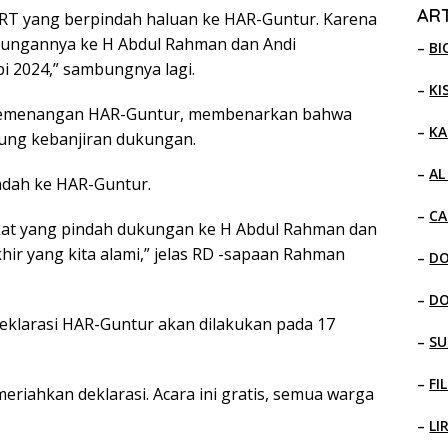
ART
 RT yang berpindah haluan ke HAR-Guntur. Karena
ukungannya ke H Abdul Rahman dan Andi
–
BI
 2024,” sambungnya lagi.
–
KI
m Pemenangan HAR-Guntur, membenarkan bahwa
–
KA
sung kebanjiran dukungan.
–
AL
indah ke HAR-Guntur.
–
CA
kat yang pindah dukungan ke H Abdul Rahman dan
hir yang kita alami,” jelas RD -sapaan Rahman
–
D
–
D
deklarasi HAR-Guntur akan dilakukan pada 17
–
SU
–
FI
riahkan deklarasi. Acara ini gratis, semua warga
–
LI