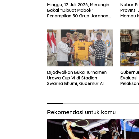
Minggu, 12 Juli 2026, Merangin
Nobar Pi
Bakal “Dibuat Mabok”
Provinsi
Penampilan 30 Grup Jaranan
Mampu 
Kuda Lumping
Ekonomi
Dijadwalkan Buka Turnamen
Gubernur
Urawa Cup VI di Stadion
Evaluas
Swarna Bhumi, Gubernur Al
Pelaksan
Haris Siap Berlaga Lawan Tim
Pembangu
Urawa
2026
Rekomendasi untuk kamu