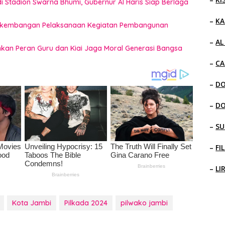
 Stadion Swarna Bhumi, Gubernur Al Haris Siap Berlaga
–
KA
 Perkembangan Pelaksanaan Kegiatan Pembangunan
–
AL
ankan Peran Guru dan Kiai Jaga Moral Generasi Bangsa
–
CA
–
D
–
D
–
SU
–
FI
–
LI
Kota Jambi
Pilkada 2024
pilwako jambi