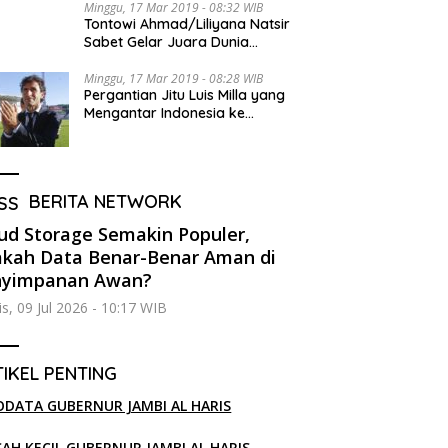
Minggu, 17 Mar 2019 - 08:32 WIB
Tontowi Ahmad/Liliyana Natsir
Sabet Gelar Juara Dunia
Kedua
Minggu, 17 Mar 2019 - 08:28 WIB
Pergantian Jitu Luis Milla yang
Mengantar Indonesia ke
Semifinal
BERITA NETWORK
ud Storage Semakin Populer,
kah Data Benar-Benar Aman di
nyimpanan Awan?
s, 09 Jul 2026 - 10:17 WIB
IKEL PENTING
ODATA GUBERNUR JAMBI AL HARIS
SAH KECIL GUBERNUR JAMBI AL HARIS