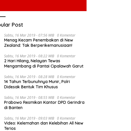
ular Post
Sabtu, 16 Mar 2019 - 07:56 WIB
0 Komentar
Menag Kecam Penembakan di New
Zealand: Tak Berperikemanusiaan!
Sabtu, 16 Mar 2019 - 08:22 WIB
0 Komentar
2 Hari Hilang, Nelayan Tewas
Mengambang di Pantai Cipalawah Garut
Sabtu, 16 Mar 2019 - 08:28 WIB
0 Komentar
14 Tahun Terbunuhnya Munir, Polri
Didesak Bentuk Tim Khusus
Sabtu, 16 Mar 2019 - 08:55 WIB
0 Komentar
Prabowo Resmikan Kantor DPD Gerindra
di Banten
Sabtu, 16 Mar 2019 - 09:03 WIB
0 Komentar
Video: Kelemahan dan Kelebihan All New
Terios