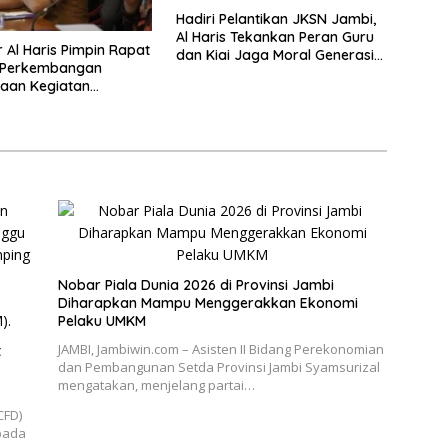
Hadiri Pelantikan JKSN Jambi,
Al Haris Tekankan Peran Guru
 Al Haris Pimpin Rapat
dan Kiai Jaga Moral Generasi
i Perkembangan
Bangsa
aan Kegiatan
nan Triwulan II TA
Nobar Piala Dunia 2026 di Provinsi Jambi
Diharapkan Mampu Menggerakkan Ekonomi
Pelaku UMKM
JAMBI, Jambiwin.com – Asisten II Bidang Perekonomian
t
dan Pembangunan Setda Provinsi Jambi Syamsurizal
mengatakan, menjelang partai…
CFD)
pada