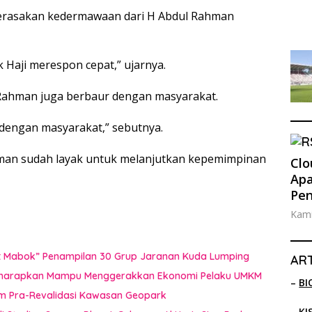
merasakan kedermawaan dari H Abdul Rahman
 Haji merespon cepat,” ujarnya.
l Rahman juga berbaur dengan masyarakat.
dengan masyarakat,” sebutnya.
hman sudah layak untuk melanjutkan kepemimpinan
Clo
Apa
Pe
Kami
uat Mabok” Penampilan 30 Grup Jaranan Kuda Lumping
ART
i Diharapkan Mampu Menggerakkan Ekonomi Pelaku UMKM
–
BI
im Pra-Revalidasi Kawasan Geopark
–
KI