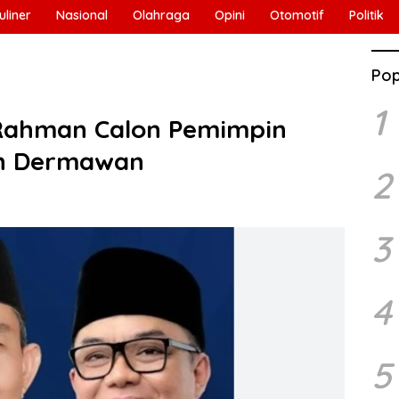
uliner
Nasional
Olahraga
Opini
Otomotif
Politik
Pop
1
 Rahman Calon Pemimpin
an Dermawan
2
3
4
5