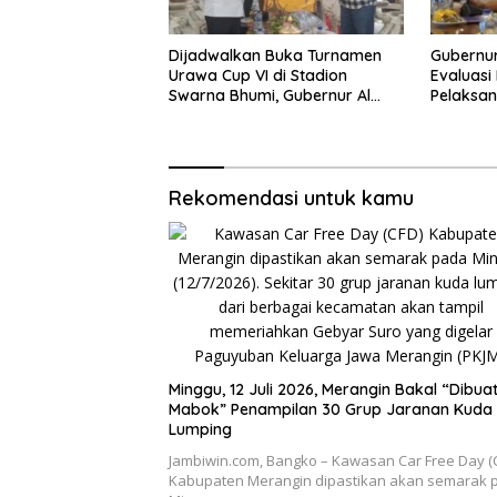
Dijadwalkan Buka Turnamen
Gubernur
Urawa Cup VI di Stadion
Evaluas
Swarna Bhumi, Gubernur Al
Pelaksan
Haris Siap Berlaga Lawan Tim
Pembangu
Urawa
2026
Rekomendasi untuk kamu
Minggu, 12 Juli 2026, Merangin Bakal “Dibua
Mabok” Penampilan 30 Grup Jaranan Kuda
Lumping
Jambiwin.com, Bangko – Kawasan Car Free Day (
Kabupaten Merangin dipastikan akan semarak 