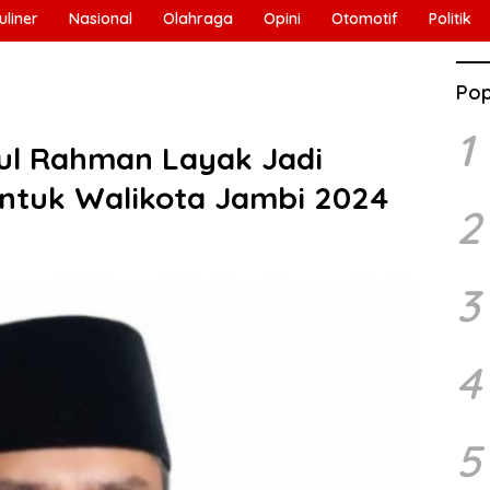
uliner
Nasional
Olahraga
Opini
Otomotif
Politik
Pop
1
ul Rahman Layak Jadi
ntuk Walikota Jambi 2024
2
3
4
5