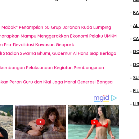
–
KA
–
AL
uat Mabok” Penampilan 30 Grup Jaranan Kuda Lumping
i Diharapkan Mampu Menggerakkan Ekonomi Pelaku UMKM
–
CA
im Pra-Revalidasi Kawasan Geopark
–
D
 Stadion Swarna Bhumi, Gubernur Al Haris Siap Berlaga
–
D
 Perkembangan Pelaksanaan Kegiatan Pembangunan
–
SU
ankan Peran Guru dan Kiai Jaga Moral Generasi Bangsa
–
FI
–
LI