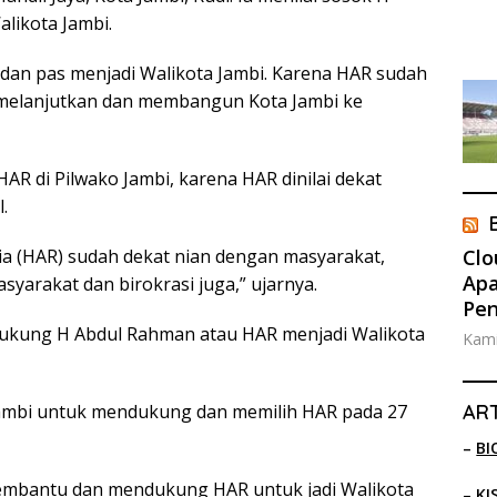
likota Jambi.
k dan pas menjadi Walikota Jambi. Karena HAR sudah
uk melanjutkan dan membangun Kota Jambi ke
HAR di Pilwako Jambi, karena HAR dinilai dekat
.
Clo
dia (HAR) sudah dekat nian dengan masyarakat,
Apa
arakat dan birokrasi juga,” ujarnya.
Pe
dukung H Abdul Rahman atau HAR menjadi Walikota
Kami
ART
Jambi untuk mendukung dan memilih HAR pada 27
–
BI
membantu dan mendukung HAR untuk jadi Walikota
–
KI