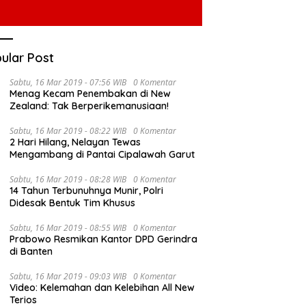
ular Post
Sabtu, 16 Mar 2019 - 07:56 WIB
0 Komentar
Menag Kecam Penembakan di New
Zealand: Tak Berperikemanusiaan!
Sabtu, 16 Mar 2019 - 08:22 WIB
0 Komentar
2 Hari Hilang, Nelayan Tewas
Mengambang di Pantai Cipalawah Garut
Sabtu, 16 Mar 2019 - 08:28 WIB
0 Komentar
14 Tahun Terbunuhnya Munir, Polri
Didesak Bentuk Tim Khusus
Sabtu, 16 Mar 2019 - 08:55 WIB
0 Komentar
Prabowo Resmikan Kantor DPD Gerindra
di Banten
Sabtu, 16 Mar 2019 - 09:03 WIB
0 Komentar
Video: Kelemahan dan Kelebihan All New
Terios