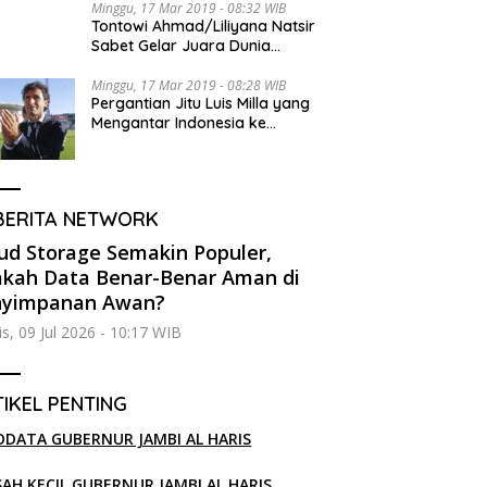
Minggu, 17 Mar 2019 - 08:32 WIB
Tontowi Ahmad/Liliyana Natsir
Sabet Gelar Juara Dunia
Kedua
Minggu, 17 Mar 2019 - 08:28 WIB
Pergantian Jitu Luis Milla yang
Mengantar Indonesia ke
Semifinal
BERITA NETWORK
ud Storage Semakin Populer,
kah Data Benar-Benar Aman di
nyimpanan Awan?
s, 09 Jul 2026 - 10:17 WIB
IKEL PENTING
ODATA GUBERNUR JAMBI AL HARIS
SAH KECIL GUBERNUR JAMBI AL HARIS