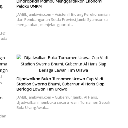
Diharapkan Mampu Menggerakkan Ekonomi
Pelaku UMKM
JAMBI, Jambiwin.com – Asisten II Bidang Perekonomian
t
dan Pembangunan Setda Provinsi Jambi Syamsurizal
mengatakan, menjelang partai…
CFD)
pada
Dijadwalkan Buka Turnamen Urawa Cup VI di
Stadion Swarna Bhumi, Gubernur Al Haris Siap
Berlaga Lawan Tim Urawa
JAMBI, Jambiwin.com – Gubernur Jambi, Al Haris,
im
dijadwalkan membuka secara resmi Turnamen Sepak
Bola Urang Awak…
 dan