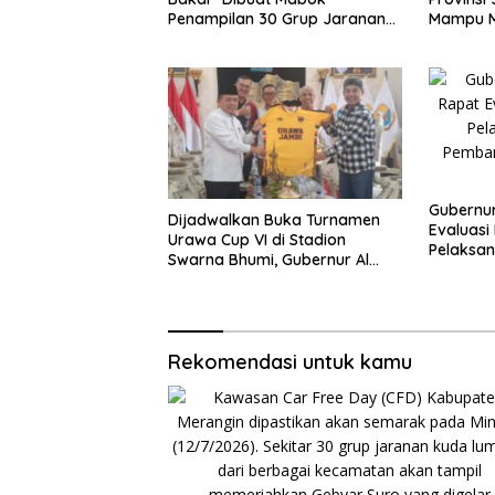
Penampilan 30 Grup Jaranan
Mampu 
Kuda Lumping
Ekonomi
Gubernur
Dijadwalkan Buka Turnamen
Evaluas
Urawa Cup VI di Stadion
Pelaksan
Swarna Bhumi, Gubernur Al
Pembangu
Haris Siap Berlaga Lawan Tim
2026
Urawa
Rekomendasi untuk kamu