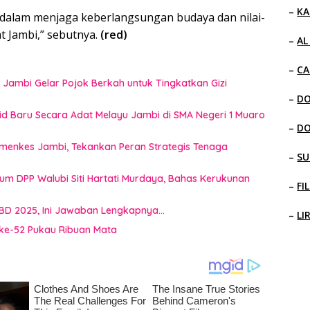
–
KA
s dalam menjaga keberlangsungan budaya dan nilai-
at Jambi,” sebutnya.
(red)
–
AL
–
CA
 Jambi Gelar Pojok Berkah untuk Tingkatkan Gizi
–
D
rid Baru Secara Adat Melayu Jambi di SMA Negeri 1 Muaro
–
D
emenkes Jambi, Tekankan Peran Strategis Tenaga
–
SU
mum DPP Walubi Siti Hartati Murdaya, Bahas Kerukunan
–
FI
BD 2025, Ini Jawaban Lengkapnya…
–
LI
ke-52 Pukau Ribuan Mata