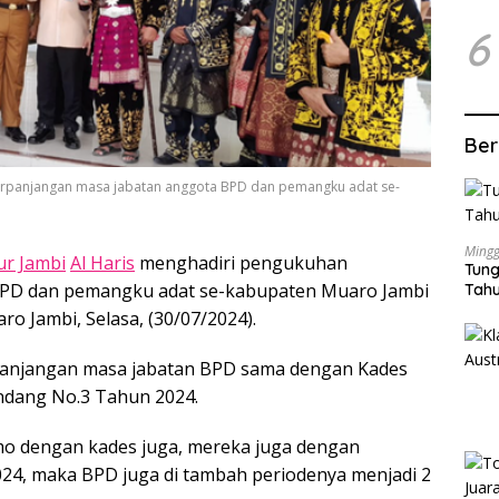
6
Ber
erpanjangan masa jabatan anggota BPD dan pemangku adat se-
Mingg
r Jambi
Al Haris
menghadiri pengukuhan
Tung
BPD dan pemangku adat se-kabupaten Muaro Jambi
Tahu
 Jambi, Selasa, (30/07/2024).
njangan masa jabatan BPD sama dengan Kades
ndang No.3 Tahun 2024.
o dengan kades juga, mereka juga dengan
24, maka BPD juga di tambah periodenya menjadi 2