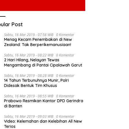
ular Post
Sabtu, 16 Mar 2019 - 07:56 WIB
0 Komentar
Menag Kecam Penembakan di New
Zealand: Tak Berperikemanusiaan!
Sabtu, 16 Mar 2019 - 08:22 WIB
0 Komentar
2 Hari Hilang, Nelayan Tewas
Mengambang di Pantai Cipalawah Garut
Sabtu, 16 Mar 2019 - 08:28 WIB
0 Komentar
14 Tahun Terbunuhnya Munir, Polri
Didesak Bentuk Tim Khusus
Sabtu, 16 Mar 2019 - 08:55 WIB
0 Komentar
Prabowo Resmikan Kantor DPD Gerindra
di Banten
Sabtu, 16 Mar 2019 - 09:03 WIB
0 Komentar
Video: Kelemahan dan Kelebihan All New
Terios