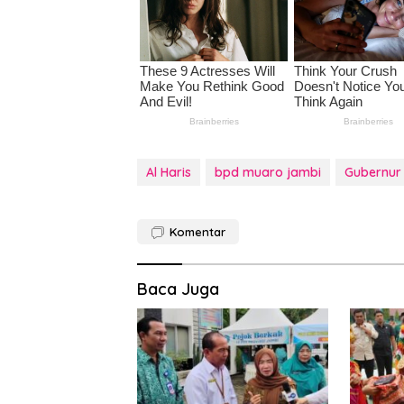
Al Haris
bpd muaro jambi
Gubernur 
Komentar
Baca Juga