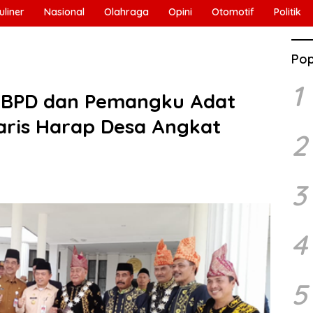
uliner
Nasional
Olahraga
Opini
Otomotif
Politik
Pop
1
 BPD dan Pemangku Adat
aris Harap Desa Angkat
2
3
4
5