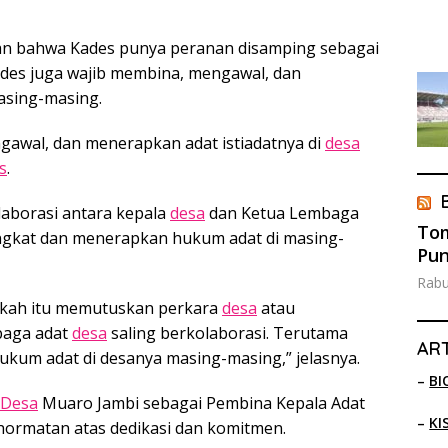
n bahwa Kades punya peranan disamping sebagai
des juga wajib membina, mengawal, dan
sing-masing.
gawal, dan menerapkan adat istiadatnya di
desa
s
.
borasi antara kepala
desa
dan Ketua Lembaga
Tom
gkat dan menerapkan hukum adat di masing-
Pun
Rabu
akah itu memutuskan perkara
desa
atau
baga adat
desa
saling berkolaborasi. Terutama
ART
um adat di desanya masing-masing,” jelasnya.
–
BI
Desa
Muaro Jambi sebagai Pembina Kepala Adat
–
KI
rmatan atas dedikasi dan komitmen.