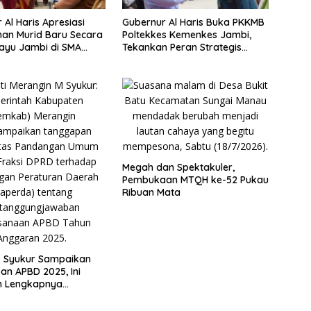
 Al Haris Apresiasi
Gubernur Al Haris Buka PKKMB
an Murid Baru Secara
Poltekkes Kemenkes Jambi,
ayu Jambi di SMA
Tekankan Peran Strategis
 Muaro Jambi
Tenaga Kesehatan dan
Promosi Kesehatan
Megah dan Spektakuler,
Pembukaan MTQH ke-52 Pukau
Ribuan Mata
. Syukur Sampaikan
n APBD 2025, Ini
 Lengkapnya…