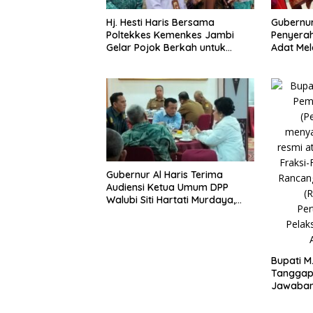
Hj. Hesti Haris Bersama
Gubernur
Poltekkes Kemenkes Jambi
Penyerah
Gelar Pojok Berkah untuk
Adat Mel
Tingkatkan Gizi Masyarakat
Negeri 1
Gubernur Al Haris Terima
Audiensi Ketua Umum DPP
Walubi Siti Hartati Murdaya,
Bahas Kerukunan dan
Pemberdayaan Umat
Bupati M
Tanggapa
Jawaban