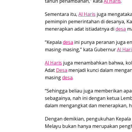
tahun penambahan,” kata
Al Haris
.
Sementara itu,
Al Haris
juga mengataka
pemimpin pemerintahan di desanya, Ka
menerapkan adat istiadatnya di
desa
ma
“Kepala
desa
ini punya peranan juga en
masing-masing,” kata Gubernur
Al Hari
Al Haris
juga menambahkan bahwa, kola
Adat
Desa
menjadi kunci dalam mengan
masing
desa
.
“Sehingga beliau juga memberikan ap
sebagainya, nah ini dengan ketua Lem
dalam mengangkat dan menerapkan, huk
Dengan demikian, pengukuhan Kepala
Melayu bukan hanya merupakan pengho