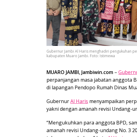
Gubernur Jambi Al Haris menghadiri pengukuhan p
kabupaten Muaro Jambi. Foto: Istimewa
MUARO JAMBI, Jambiwin.com
–
Gubernu
perpanjangan masa jabatan anggota 
di lapangan Pendopo Rumah Dinas Muaro
Gubernur
Al Haris
menyampaikan perpa
yakni dengan amanah revisi Undang-u
“Mengukuhkan para anggota BPD, sam
amanah revisi Undang-undang No. 3 20