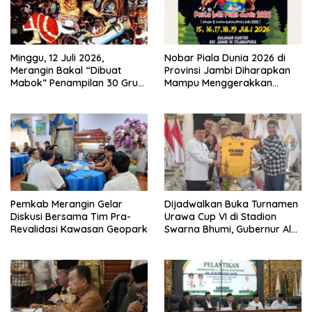
Minggu, 12 Juli 2026,
Nobar Piala Dunia 2026 di
Merangin Bakal “Dibuat
Provinsi Jambi Diharapkan
Mabok” Penampilan 30 Grup
Mampu Menggerakkan
Jaranan Kuda Lumping
Ekonomi Pelaku UMKM
Pemkab Merangin Gelar
Dijadwalkan Buka Turnamen
Diskusi Bersama Tim Pra-
Urawa Cup VI di Stadion
Revalidasi Kawasan Geopark
Swarna Bhumi, Gubernur Al
Haris Siap Berlaga Lawan
Tim Urawa