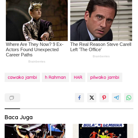
cawako jambi
h Rahman
HAR
pilwako jambi
Baca Juga