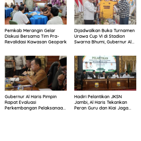
Pemkab Merangin Gelar
Dijadwalkan Buka Turnamen
Diskusi Bersama Tim Pra-
Urawa Cup VI di Stadion
Revalidasi Kawasan Geopark
Swarna Bhumi, Gubernur Al
Haris Siap Berlaga Lawan
Tim Urawa
Gubernur Al Haris Pimpin
Hadiri Pelantikan JKSN
Rapat Evaluasi
Jambi, Al Haris Tekankan
Perkembangan Pelaksanaan
Peran Guru dan Kiai Jaga
Kegiatan Pembangunan
Moral Generasi Bangsa
Triwulan II TA 2026