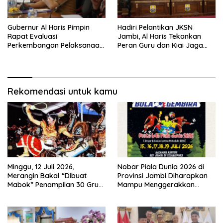
Gubernur Al Haris Pimpin
Hadiri Pelantikan JKSN
Rapat Evaluasi
Jambi, Al Haris Tekankan
Perkembangan Pelaksanaan
Peran Guru dan Kiai Jaga
Kegiatan Pembangunan
Moral Generasi Bangsa
Triwulan II TA 2026
Rekomendasi untuk kamu
Minggu, 12 Juli 2026,
Nobar Piala Dunia 2026 di
Merangin Bakal “Dibuat
Provinsi Jambi Diharapkan
Mabok” Penampilan 30 Grup
Mampu Menggerakkan
Jaranan Kuda Lumping
Ekonomi Pelaku UMKM