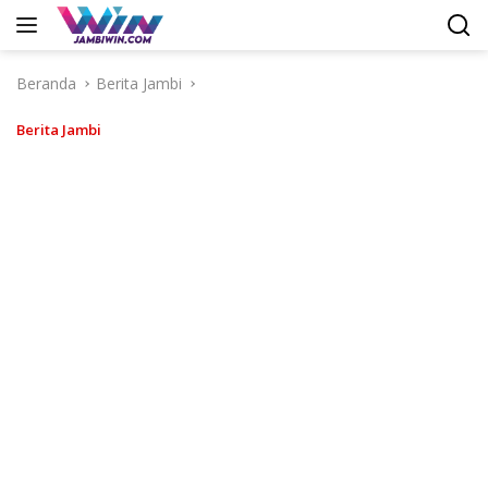
Langsung
ke
konten
Beranda
Berita Jambi
Berita Jambi