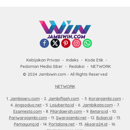
Kebijakan Privasi
Indeks
Kode Etik
Pedoman Media Siber
Redaksi
NETWORK
© 2024 Jambiwin.com - All Rights Reserved
NETWORK
1.
Jambiseru.com
- 2.
Jambiflash.com
- 3.
Koranjambi.com
-
4.
Angsoduo.net
- 5.
Lajuberita.id
- 6.
Jambikata.com
- 7.
Esamesta.com
- 8.
Pilardaerah.com
- 9.
Betara.id
- 10.
Pariwarajambi.com
- 11.
Swarajambi.net
- 12.
Bulian.id
- 13.
Pemayung.id
- 14.
Portalone.net
- 15.
Aksara24.id
- 16.