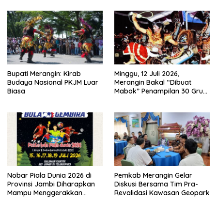
Kesejahteraan Masyarakat
Temuan Lintas Gubernur
Sejak 2002
Bupati Merangin: Kirab
Minggu, 12 Juli 2026,
Budaya Nasional PKJM Luar
Merangin Bakal “Dibuat
Biasa
Mabok” Penampilan 30 Grup
Jaranan Kuda Lumping
Nobar Piala Dunia 2026 di
Pemkab Merangin Gelar
Provinsi Jambi Diharapkan
Diskusi Bersama Tim Pra-
Mampu Menggerakkan
Revalidasi Kawasan Geopark
Ekonomi Pelaku UMKM