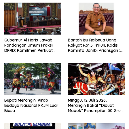
Gubernur Al Haris Jawab
Bantah Isu Raibnya Uang
Pandangan Umum Fraksi
Rakyat Rp1,5 Triliun, Kadis
DPRD: Komitmen Perkuat
Kominfo Jambi Ariansyah :
Tata Kelola dan
Itu Hoaks dan Akumulasi
Kesejahteraan Masyarakat
Temuan Lintas Gubernur
Sejak 2002
Bupati Merangin: Kirab
Minggu, 12 Juli 2026,
Budaya Nasional PKJM Luar
Merangin Bakal “Dibuat
Biasa
Mabok” Penampilan 30 Grup
Jaranan Kuda Lumping