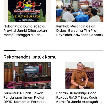
Nobar Piala Dunia 2026 di
Pemkab Merangin Gelar
Provinsi Jambi Diharapkan
Diskusi Bersama Tim Pra-
Mampu Menggerakkan
Revalidasi Kawasan Geopark
Ekonomi Pelaku UMKM
Rekomendasi untuk kamu
Gubernur Al Haris Jawab
Bantah Isu Raibnya Uang
Pandangan Umum Fraksi
Rakyat Rp1,5 Triliun, Kadis
DPRD: Komitmen Perkuat
Kominfo Jambi Ariansyah :
Tata Kelola dan
Itu Hoaks dan Akumulasi