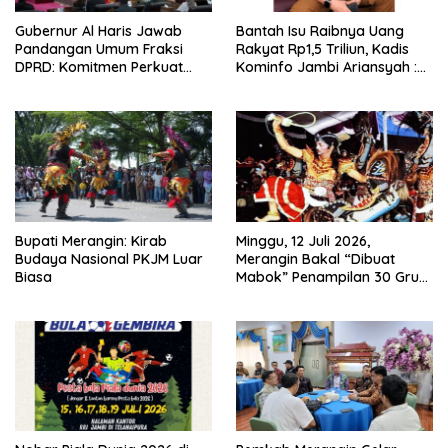
Gubernur Al Haris Jawab
Bantah Isu Raibnya Uang
Pandangan Umum Fraksi
Rakyat Rp1,5 Triliun, Kadis
DPRD: Komitmen Perkuat
Kominfo Jambi Ariansyah :
Tata Kelola dan
Itu Hoaks dan Akumulasi
Kesejahteraan Masyarakat
Temuan Lintas Gubernur
Sejak 2002
Bupati Merangin: Kirab
Minggu, 12 Juli 2026,
Budaya Nasional PKJM Luar
Merangin Bakal “Dibuat
Biasa
Mabok” Penampilan 30 Grup
Jaranan Kuda Lumping