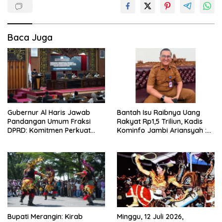
Baca Juga
Gubernur Al Haris Jawab
Bantah Isu Raibnya Uang
Pandangan Umum Fraksi
Rakyat Rp1,5 Triliun, Kadis
DPRD: Komitmen Perkuat
Kominfo Jambi Ariansyah :
Tata Kelola dan
Itu Hoaks dan Akumulasi
Kesejahteraan Masyarakat
Temuan Lintas Gubernur
Sejak 2002
Bupati Merangin: Kirab
Minggu, 12 Juli 2026,