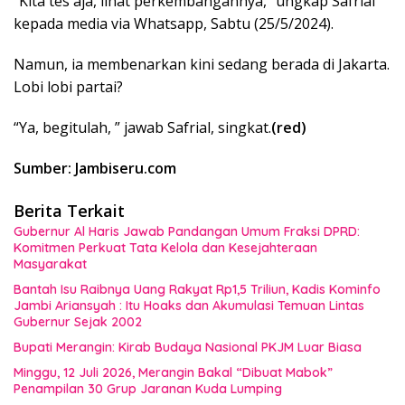
“Kita tes aja, lihat perkembangannya,” ungkap Safrial
kepada media via Whatsapp, Sabtu (25/5/2024).
Namun, ia membenarkan kini sedang berada di Jakarta.
Lobi lobi partai?
“Ya, begitulah, ” jawab Safrial, singkat.
(red)
Sumber: Jambiseru.com
Berita Terkait
Gubernur Al Haris Jawab Pandangan Umum Fraksi DPRD:
Komitmen Perkuat Tata Kelola dan Kesejahteraan
Masyarakat
Bantah Isu Raibnya Uang Rakyat Rp1,5 Triliun, Kadis Kominfo
Jambi Ariansyah : Itu Hoaks dan Akumulasi Temuan Lintas
Gubernur Sejak 2002
Bupati Merangin: Kirab Budaya Nasional PKJM Luar Biasa
Minggu, 12 Juli 2026, Merangin Bakal “Dibuat Mabok”
Penampilan 30 Grup Jaranan Kuda Lumping