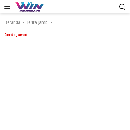
Langsung
ke
konten
Beranda
Berita Jambi
Berita Jambi