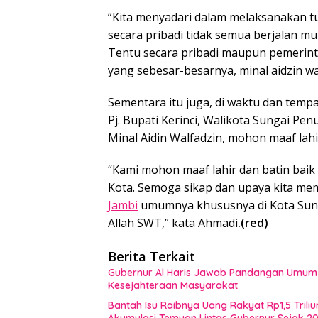
“Kita menyadari dalam melaksanakan t
secara pribadi tidak semua berjalan mu
Tentu secara pribadi maupun pemeri
yang sebesar-besarnya, minal aidzin wa
Sementara itu juga, di waktu dan tem
Pj. Bupati Kerinci, Walikota Sungai P
Minal Aidin Walfadzin, mohon maaf lahi
“Kami mohon maaf lahir dan batin bai
Kota. Semoga sikap dan upaya kita me
Jambi
umumnya khususnya di Kota Sungai
Allah SWT,” kata Ahmadi
.(red)
Berita Terkait
Gubernur Al Haris Jawab Pandangan Umum F
Kesejahteraan Masyarakat
Bantah Isu Raibnya Uang Rakyat Rp1,5 Triliu