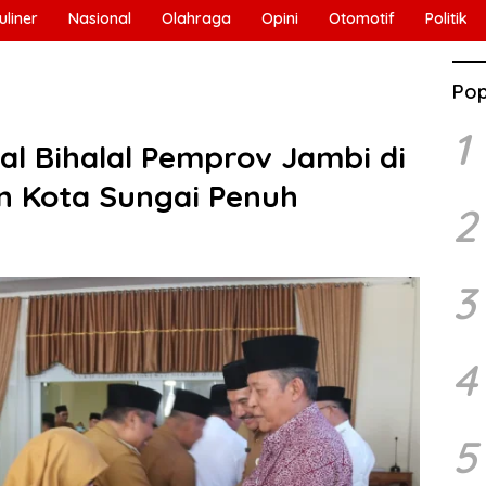
uliner
Nasional
Olahraga
Opini
Otomotif
Politik
Pop
1
al Bihalal Pemprov Jambi di
n Kota Sungai Penuh
2
3
4
5