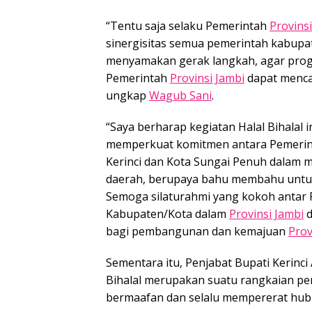
“Tentu saja selaku Pemerintah
Provins
sinergisitas semua pemerintah kabupat
menyamakan gerak langkah, agar pro
Pemerintah
Provinsi Jambi
dapat mencap
ungkap
Wagub Sani
.
“Saya berharap kegiatan Halal Bihalal i
memperkuat komitmen antara Pemeri
Kerinci dan Kota Sungai Penuh dalam
daerah, berupaya bahu membahu untuk
Semoga silaturahmi yang kokoh antar 
Kabupaten/Kota dalam
Provinsi Jambi
d
bagi pembangunan dan kemajuan
Prov
Sementara itu, Penjabat Bupati Kerinci 
Bihalal merupakan suatu rangkaian penyu
bermaafan dan selalu mempererat hub