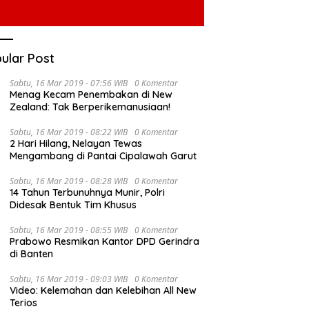
ular Post
Sabtu, 16 Mar 2019 - 07:56 WIB
0 Komentar
Menag Kecam Penembakan di New
Zealand: Tak Berperikemanusiaan!
Sabtu, 16 Mar 2019 - 08:22 WIB
0 Komentar
2 Hari Hilang, Nelayan Tewas
Mengambang di Pantai Cipalawah Garut
Sabtu, 16 Mar 2019 - 08:28 WIB
0 Komentar
14 Tahun Terbunuhnya Munir, Polri
Didesak Bentuk Tim Khusus
Sabtu, 16 Mar 2019 - 08:55 WIB
0 Komentar
Prabowo Resmikan Kantor DPD Gerindra
di Banten
Sabtu, 16 Mar 2019 - 09:03 WIB
0 Komentar
Video: Kelemahan dan Kelebihan All New
Terios