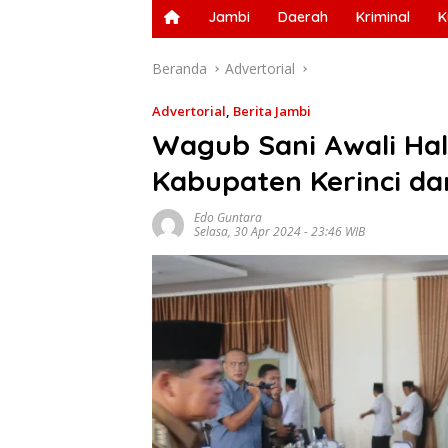
Jambi
Daerah
Kriminal
K
Beranda
Advertorial
Advertorial
,
Berita Jambi
Wagub Sani Awali Hal
Kabupaten Kerinci da
Edo Guntara
Selasa, 30 Apr 2024 - 23:46 WIB