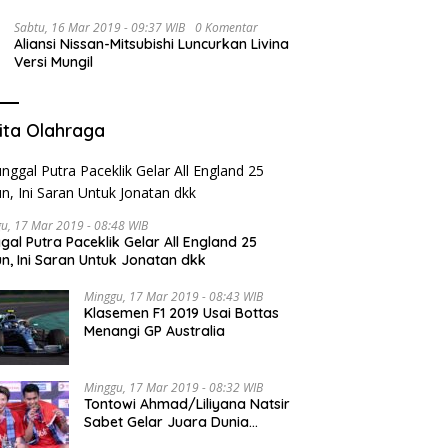
Sabtu, 16 Mar 2019 - 09:37 WIB
0 Komentar
Aliansi Nissan-Mitsubishi Luncurkan Livina
Versi Mungil
ita Olahraga
u, 17 Mar 2019 - 08:48 WIB
gal Putra Paceklik Gelar All England 25
n, Ini Saran Untuk Jonatan dkk
Minggu, 17 Mar 2019 - 08:43 WIB
Klasemen F1 2019 Usai Bottas
Menangi GP Australia
Minggu, 17 Mar 2019 - 08:32 WIB
Tontowi Ahmad/Liliyana Natsir
Sabet Gelar Juara Dunia
Kedua