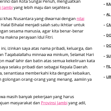
rinci dan Kota Sungai Penuh, menguatkan
–
KA
i Jambi
yang lebih maju dan sejahtera.
–
AL
si khas Nusantara yang diwarnai dengan
nilai
lal Bihalal menjadi salah satu ikhtiar untuk
–
CA
gan sesama manusia, agar kita benar-benar
–
D
na makna perayaan Idul Fitri.
–
D
ini, izinkan saya atas nama pribadi, keluarga, dan
 Taqabalallahu minnaa wa minkum, Selamat Hari
–
SU
on maaf lahir dan batin atas semua kekeliruan kata
–
FI
saya selaku pribadi dan sebagai Kepala Daerah.
, senantiasa memberkahi kita dengan kebaikan,
–
LI
m golongan orang-orang yang menang, aamiin ya
a masih banyak pekerjaan yang harus
majuan masyarakat dan
Provinsi Jambi
yang adil,