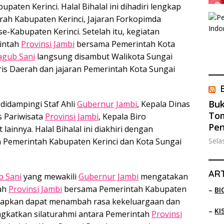
aten Kerinci. Halal Bihalal ini dihadiri lengkap
erah Kabupaten Kerinci, Jajaran Forkopimda
e-Kabupaten Kerinci. Setelah itu, kegiatan
rintah
Provinsi Jambi
bersama Pemerintah Kota
gub Sani
langsung disambut Walikota Sungai
is Daerah dan jajaran Pemerintah Kota Sungai
Buk
 didampingi Staf Ahli
Gubernur Jambi
, Kepala Dinas
Tom
s Pariwisata
Provinsi Jambi
, Kepala Biro
Pe
ainnya. Halal Bihalal ini diakhiri dengan
Sela
Pemerintah Kabupaten Kerinci dan Kota Sungai
ART
 Sani
yang mewakili
Gubernur Jambi
mengatakan
tah
Provinsi Jambi
bersama Pemerintah Kabupaten
–
BI
harapkan dapat menambah rasa kekeluargaan dan
–
KI
gkatkan silaturahmi antara Pemerintah
Provinsi