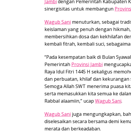
Jambi
dengan Pemerintah Kabupaten Ke
sinergisitas untuk membangun
Provins
Wagub Sani
menuturkan, sebagai tradi
keislaman yang penuh dengan hikmah, Ha
membersihkan dosa dan kekhilafan den
kembali fitrah, kembali suci, sebagaima
“Pada kesempatan baik di Bulan Syawal 
Pemerintah
Provinsi Jambi
mengucapkan
Raya Idul Fitri 1445 H sekaligus memoh
dan perbuatan, khilaf dan kekurangan 
Semoga Allah SWT menerima puasa kita
serta memasukkan kita semua ke dala
Rabbal alaamiin,” ucap
Wagub Sani
.
Wagub Sani
juga mengungkapkan, bahw
diselesaikan secara bersama demi ke
merata dan berkeadaban.