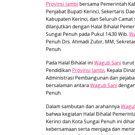
Provinsi Jambi
bersama Pemerintah Kabup
Penjabat Bupati Kerinci, Sekertaris Da
Kabupaten Kerinci, dan Seluruh Camat s
dilanjutkan dengan Halal Bihalal Peme
Sungai Penuh pada Pukul 14.30 Wib.
Wa
Penuh Drs. Ahmadi Zubir, MM, Sekretar
Penuh.
Pada Halal Bihalal ini
Wagub Sani
turut
Pendidikan
Provinsi Jambi
, Kepala Dina
Administrasi Pembangunan dan pejabat l
bersalaman antara
Wagub Sani
dengan 
Penuh.
Dalam sambutan dan arahannya
Wagub
bahwa kegiatan Halal Bihalal Pemerin
Kerinci dan Kota Sungai Penuh ini di
kebersamaan serta menjaga dan menin