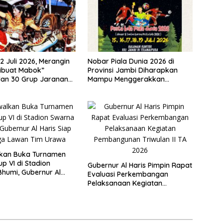
2 Juli 2026, Merangin
Nobar Piala Dunia 2026 di
ibuat Mabok”
Provinsi Jambi Diharapkan
lan 30 Grup Jaranan
Mampu Menggerakkan
mping
Ekonomi Pelaku UMKM
lkan Buka Turnamen
p VI di Stadion
Gubernur Al Haris Pimpin Rapat
humi, Gubernur Al
Evaluasi Perkembangan
ap Berlaga Lawan Tim
Pelaksanaan Kegiatan
Pembangunan Triwulan II TA
2026