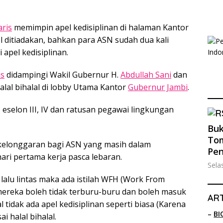
aris
memimpin apel kedisiplinan di halaman Kantor
l ditiadakan, bahkan para ASN sudah dua kali
apel kedisiplinan.
is
didampingi Wakil Gubernur H.
Abdullah Sani
dan
lal bihalal di lobby Utama Kantor
Gubernur Jambi
.
II, eselon III, IV dan ratusan pegawai lingkungan
Buk
Tom
elonggaran bagi ASN yang masih dalam
Pe
ari pertama kerja pasca lebaran.
Sela
lalu lintas maka ada istilah WFH (Work From
mereka boleh tidak terburu-buru dan boleh masuk
ART
lal tidak ada apel kedisiplinan seperti biasa (Karena
–
BI
ai halal bihalal.