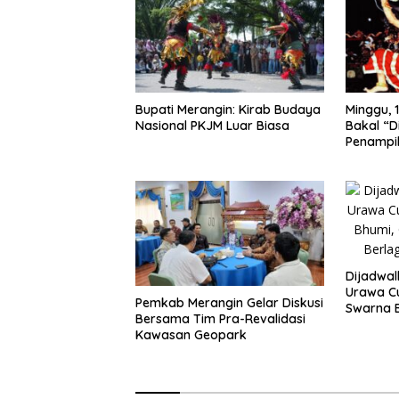
Bupati Merangin: Kirab Budaya
Minggu, 1
Nasional PKJM Luar Biasa
Bakal “D
Penampi
Kuda Lu
Dijadwa
Urawa Cu
Pemkab Merangin Gelar Diskusi
Swarna B
Bersama Tim Pra-Revalidasi
Haris Si
Kawasan Geopark
Urawa