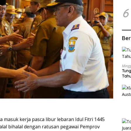
6
Ber
Mingg
Tung
Tahu
masuk kerja pasca libur lebaran Idul Fitri 1445
lal bihalal dengan ratusan pegawai Pemprov