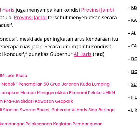
–
KI
l Haris
juga menyampaikan kondisi
Provinsi Jambi
atu di
Provinsi Jambi
tersebut menyebutkan secara
–
KA
dusif.
–
AL
kondusif, meski ada peningkatan arus kendaraan itu
–
CA
eberapa ruas jalan. Secara umum Jambi kondusif,
bi kondusif,” pungkas Gubernur
Al Haris
.(red)
–
D
–
D
JM Luar Biasa
uat Mabok” Penampilan 30 Grup Jaranan Kuda Lumping
–
SU
i Diharapkan Mampu Menggerakkan Ekonomi Pelaku UMKM
–
FI
im Pra-Revalidasi Kawasan Geopark
 Stadion Swarna Bhumi, Gubernur Al Haris Siap Berlaga
–
LI
 Perkembangan Pelaksanaan Kegiatan Pembangunan