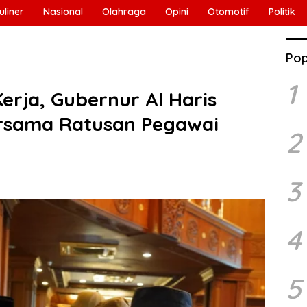
uliner
Nasional
Olahraga
Opini
Otomotif
Politik
Pop
1
erja, Gubernur Al Haris
Bersama Ratusan Pegawai
2
3
4
5