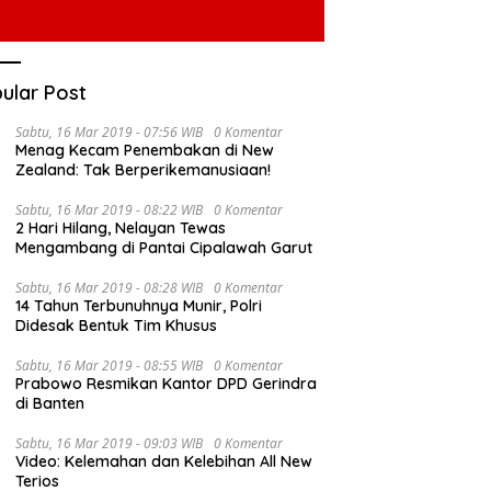
ular Post
Sabtu, 16 Mar 2019 - 07:56 WIB
0 Komentar
Menag Kecam Penembakan di New
Zealand: Tak Berperikemanusiaan!
Sabtu, 16 Mar 2019 - 08:22 WIB
0 Komentar
2 Hari Hilang, Nelayan Tewas
Mengambang di Pantai Cipalawah Garut
Sabtu, 16 Mar 2019 - 08:28 WIB
0 Komentar
14 Tahun Terbunuhnya Munir, Polri
Didesak Bentuk Tim Khusus
Sabtu, 16 Mar 2019 - 08:55 WIB
0 Komentar
Prabowo Resmikan Kantor DPD Gerindra
di Banten
Sabtu, 16 Mar 2019 - 09:03 WIB
0 Komentar
Video: Kelemahan dan Kelebihan All New
Terios