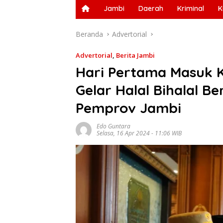
Jambi
Daerah
Kriminal
K
Beranda
Advertorial
Advertorial
,
Berita Jambi
Hari Pertama Masuk K
Gelar Halal Bihalal 
Pemprov Jambi
Edo Guntara
Selasa, 16 Apr 2024 - 11:06 WIB