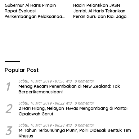
Gubernur Al Haris Pimpin
Hadiri Pelantikan JKSN
Rapat Evaluasi
Jambi, Al Haris Tekankan
Perkembangan Pelaksanaan
Peran Guru dan Kiai Jaga
Kegiatan Pembangunan
Moral Generasi Bangsa
Triwulan II TA 2026
Popular Post
1
Sabtu, 16 Mar 2019 - 07:56 WIB
0 Komentar
Menag Kecam Penembakan di New Zealand: Tak
Berperikemanusiaan!
2
Sabtu, 16 Mar 2019 - 08:22 WIB
0 Komentar
2 Hari Hilang, Nelayan Tewas Mengambang di Pantai
Cipalawah Garut
3
Sabtu, 16 Mar 2019 - 08:28 WIB
0 Komentar
14 Tahun Terbunuhnya Munir, Polri Didesak Bentuk Tim
Khusus