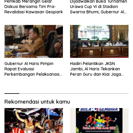
Pemkab Merangin Gelar
Dijadwalkan Buka Turnamen
Diskusi Bersama Tim Pra-
Urawa Cup VI di Stadion
Revalidasi Kawasan Geopark
Swarna Bhumi, Gubernur Al
Haris Siap Berlaga Lawan
Tim Urawa
Gubernur Al Haris Pimpin
Hadiri Pelantikan JKSN
Rapat Evaluasi
Jambi, Al Haris Tekankan
Perkembangan Pelaksanaan
Peran Guru dan Kiai Jaga
Kegiatan Pembangunan
Moral Generasi Bangsa
Triwulan II TA 2026
Rekomendasi untuk kamu