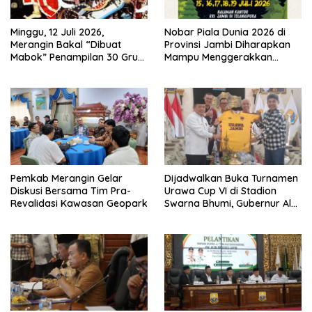
Minggu, 12 Juli 2026,
Nobar Piala Dunia 2026 di
Merangin Bakal “Dibuat
Provinsi Jambi Diharapkan
Mabok” Penampilan 30 Grup
Mampu Menggerakkan
Jaranan Kuda Lumping
Ekonomi Pelaku UMKM
Pemkab Merangin Gelar
Dijadwalkan Buka Turnamen
Diskusi Bersama Tim Pra-
Urawa Cup VI di Stadion
Revalidasi Kawasan Geopark
Swarna Bhumi, Gubernur Al
Haris Siap Berlaga Lawan
Tim Urawa