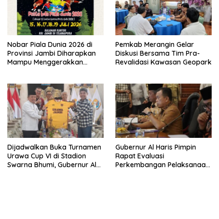
Nobar Piala Dunia 2026 di
Pemkab Merangin Gelar
Provinsi Jambi Diharapkan
Diskusi Bersama Tim Pra-
Mampu Menggerakkan
Revalidasi Kawasan Geopark
Ekonomi Pelaku UMKM
Dijadwalkan Buka Turnamen
Gubernur Al Haris Pimpin
Urawa Cup VI di Stadion
Rapat Evaluasi
Swarna Bhumi, Gubernur Al
Perkembangan Pelaksanaan
Haris Siap Berlaga Lawan
Kegiatan Pembangunan
Tim Urawa
Triwulan II TA 2026