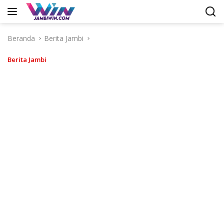
Langsung
ke
konten
Beranda
Berita Jambi
Berita Jambi