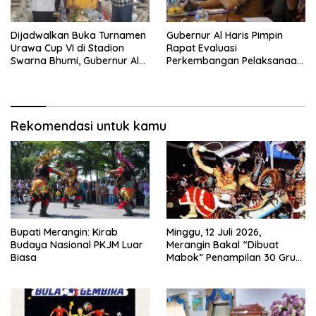
Dijadwalkan Buka Turnamen
Gubernur Al Haris Pimpin
Urawa Cup VI di Stadion
Rapat Evaluasi
Swarna Bhumi, Gubernur Al
Perkembangan Pelaksanaan
Haris Siap Berlaga Lawan
Kegiatan Pembangunan
Tim Urawa
Triwulan II TA 2026
Rekomendasi untuk kamu
Bupati Merangin: Kirab
Minggu, 12 Juli 2026,
Budaya Nasional PKJM Luar
Merangin Bakal “Dibuat
Biasa
Mabok” Penampilan 30 Grup
Jaranan Kuda Lumping