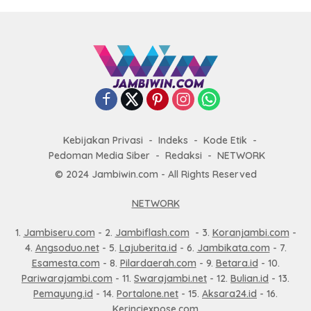
Kebijakan Privasi
Indeks
Kode Etik
Pedoman Media Siber
Redaksi
NETWORK
© 2024 Jambiwin.com - All Rights Reserved
NETWORK
1.
Jambiseru.com
- 2.
Jambiflash.com
- 3.
Koranjambi.com
-
4.
Angsoduo.net
- 5.
Lajuberita.id
- 6.
Jambikata.com
- 7.
Esamesta.com
- 8.
Pilardaerah.com
- 9.
Betara.id
- 10.
Pariwarajambi.com
- 11.
Swarajambi.net
- 12.
Bulian.id
- 13.
Pemayung.id
- 14.
Portalone.net
- 15.
Aksara24.id
- 16.
Kerinciexpose.com