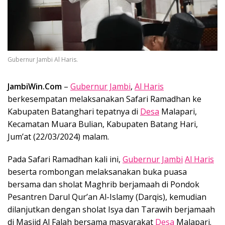
Gubernur Jambi Al Haris.
JambiWin.Com
–
Gubernur Jambi
,
Al Haris
berkesempatan melaksanakan Safari Ramadhan ke
Kabupaten Batanghari tepatnya di
Desa
Malapari,
Kecamatan Muara Bulian, Kabupaten Batang Hari,
Jum’at (22/03/2024) malam.
Pada Safari Ramadhan kali ini,
Gubernur Jambi
Al Haris
beserta rombongan melaksanakan buka puasa
bersama dan sholat Maghrib berjamaah di Pondok
Pesantren Darul Qur’an Al-Islamy (Darqis), kemudian
dilanjutkan dengan sholat Isya dan Tarawih berjamaah
di Masjid Al Falah bersama masyarakat
Desa
Malapari.