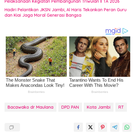
Pelaksanaan Kegiatan Pembangunan Triwulan II TA 2026
Hadiri Pelantikan JKSN Jambi, Al Haris Tekankan Peran Guru
dan Kiai Jaga Moral Generasi Bangsa
Bacawako dr Maulana
DPD PAN
Kota Jambi
RT