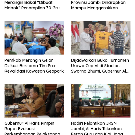
Merangin Bakal “Dibuat
Provinsi Jambi Diharapkan
Mabok” Penampilan 30 Grup
Mampu Menggerakkan
Jaranan Kuda Lumping
Ekonomi Pelaku UMKM
Pemkab Merangin Gelar
Dijadwalkan Buka Turnamen
Diskusi Bersama Tim Pra-
Urawa Cup VI di Stadion
Revalidasi Kawasan Geopark
Swarna Bhumi, Gubernur Al
Haris Siap Berlaga Lawan
Tim Urawa
Gubernur Al Haris Pimpin
Hadiri Pelantikan JKSN
Rapat Evaluasi
Jambi, Al Haris Tekankan
Perkembangan Pelaksanaan
Peran Guru dan Kiai Jaga