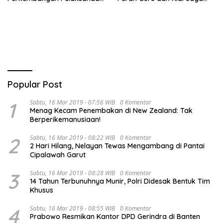
Kegiatan Pembangunan
Moral Generasi Bangsa
Triwulan II TA 2026
Popular Post
1
Sabtu, 16 Mar 2019 - 07:56 WIB
0 Komentar
Menag Kecam Penembakan di New Zealand: Tak
Berperikemanusiaan!
2
Sabtu, 16 Mar 2019 - 08:22 WIB
0 Komentar
2 Hari Hilang, Nelayan Tewas Mengambang di Pantai
Cipalawah Garut
3
Sabtu, 16 Mar 2019 - 08:28 WIB
0 Komentar
14 Tahun Terbunuhnya Munir, Polri Didesak Bentuk Tim
Khusus
4
Sabtu, 16 Mar 2019 - 08:55 WIB
0 Komentar
Prabowo Resmikan Kantor DPD Gerindra di Banten