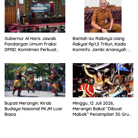
Integritas
Gubernur Al Haris Jawab
Bantah Isu Raibnya Uang
Pandangan Umum Fraksi
Rakyat Rp1,5 Triliun, Kadis
DPRD: Komitmen Perkuat
Kominfo Jambi Ariansyah :
Tata Kelola dan
Itu Hoaks dan Akumulasi
Kesejahteraan Masyarakat
Temuan Lintas Gubernur
Sejak 2002
Bupati Merangin: Kirab
Minggu, 12 Juli 2026,
Budaya Nasional PKJM Luar
Merangin Bakal “Dibuat
Biasa
Mabok” Penampilan 30 Grup
Jaranan Kuda Lumping