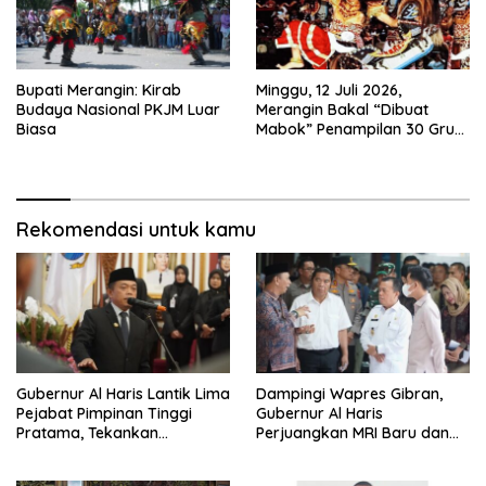
Bupati Merangin: Kirab
Minggu, 12 Juli 2026,
Budaya Nasional PKJM Luar
Merangin Bakal “Dibuat
Biasa
Mabok” Penampilan 30 Grup
Jaranan Kuda Lumping
Rekomendasi untuk kamu
Gubernur Al Haris Lantik Lima
Dampingi Wapres Gibran,
Pejabat Pimpinan Tinggi
Gubernur Al Haris
Pratama, Tekankan
Perjuangkan MRI Baru dan
Penguatan Kinerja,
Tambahan Dokter Spesialis
Kekompakan Tim, dan
untuk RSUD Raden Mattaher