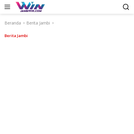
Langsung
ke
konten
Beranda
Berita Jambi
Berita Jambi