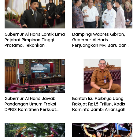
Gubernur Al Haris Lantik Lima
Dampingi Wapres Gibran,
Pejabat Pimpinan Tinggi
Gubernur Al Haris
Pratama, Tekankan
Perjuangkan MRI Baru dan
Penguatan Kinerja,
Tambahan Dokter Spesialis
Kekompakan Tim, dan
untuk RSUD Raden Mattaher
Integritas
Gubernur Al Haris Jawab
Bantah Isu Raibnya Uang
Pandangan Umum Fraksi
Rakyat Rp1,5 Triliun, Kadis
DPRD: Komitmen Perkuat
Kominfo Jambi Ariansyah :
Tata Kelola dan
Itu Hoaks dan Akumulasi
Kesejahteraan Masyarakat
Temuan Lintas Gubernur
Sejak 2002