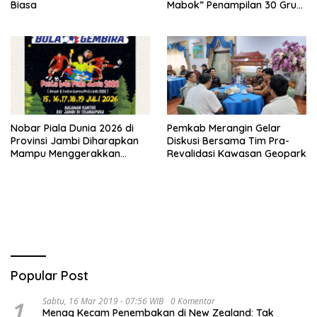
Biasa
Mabok” Penampilan 30 Grup
Jaranan Kuda Lumping
Nobar Piala Dunia 2026 di
Pemkab Merangin Gelar
Provinsi Jambi Diharapkan
Diskusi Bersama Tim Pra-
Mampu Menggerakkan
Revalidasi Kawasan Geopark
Ekonomi Pelaku UMKM
Popular Post
1
Sabtu, 16 Mar 2019 - 07:56 WIB
0 Komentar
Menag Kecam Penembakan di New Zealand: Tak