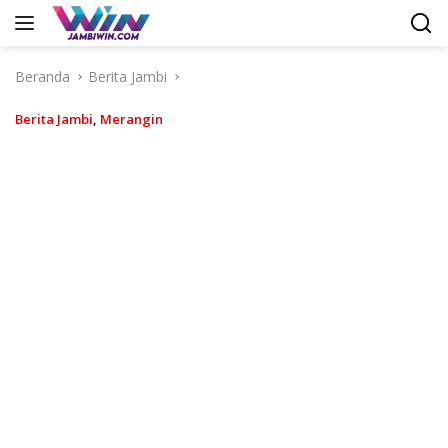
Langsung
ke
konten
Beranda
Berita Jambi
Berita Jambi
,
Merangin