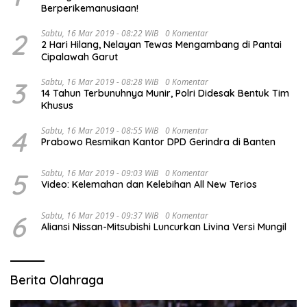
Berperikemanusiaan!
2
Sabtu, 16 Mar 2019 - 08:22 WIB
0 Komentar
2 Hari Hilang, Nelayan Tewas Mengambang di Pantai
Cipalawah Garut
3
Sabtu, 16 Mar 2019 - 08:28 WIB
0 Komentar
14 Tahun Terbunuhnya Munir, Polri Didesak Bentuk Tim
Khusus
4
Sabtu, 16 Mar 2019 - 08:55 WIB
0 Komentar
Prabowo Resmikan Kantor DPD Gerindra di Banten
5
Sabtu, 16 Mar 2019 - 09:03 WIB
0 Komentar
Video: Kelemahan dan Kelebihan All New Terios
6
Sabtu, 16 Mar 2019 - 09:37 WIB
0 Komentar
Aliansi Nissan-Mitsubishi Luncurkan Livina Versi Mungil
Berita Olahraga