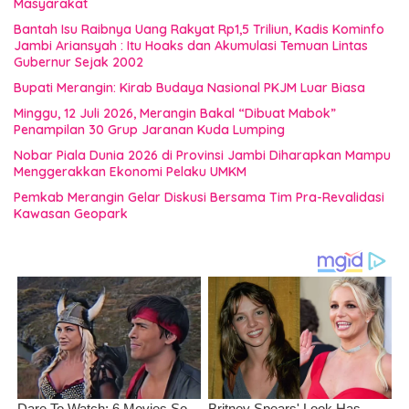
Masyarakat
Bantah Isu Raibnya Uang Rakyat Rp1,5 Triliun, Kadis Kominfo
Jambi Ariansyah : Itu Hoaks dan Akumulasi Temuan Lintas
Gubernur Sejak 2002
Bupati Merangin: Kirab Budaya Nasional PKJM Luar Biasa
Minggu, 12 Juli 2026, Merangin Bakal “Dibuat Mabok”
Penampilan 30 Grup Jaranan Kuda Lumping
Nobar Piala Dunia 2026 di Provinsi Jambi Diharapkan Mampu
Menggerakkan Ekonomi Pelaku UMKM
Pemkab Merangin Gelar Diskusi Bersama Tim Pra-Revalidasi
Kawasan Geopark