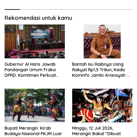
Rekomendasi untuk kamu
Gubernur Al Haris Jawab
Bantah Isu Raibnya Uang
Pandangan Umum Fraksi
Rakyat Rp1,5 Triliun, Kadis
DPRD: Komitmen Perkuat
Kominfo Jambi Ariansyah :
Tata Kelola dan
Itu Hoaks dan Akumulasi
Kesejahteraan Masyarakat
Temuan Lintas Gubernur
Sejak 2002
Bupati Merangin: Kirab
Minggu, 12 Juli 2026,
Budaya Nasional PKJM Luar
Merangin Bakal “Dibuat