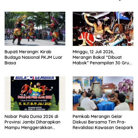
Tata Kelola dan
Itu Hoaks dan Akumulasi
Kesejahteraan Masyarakat
Temuan Lintas Gubernur
Sejak 2002
Bupati Merangin: Kirab
Minggu, 12 Juli 2026,
Budaya Nasional PKJM Luar
Merangin Bakal “Dibuat
Biasa
Mabok” Penampilan 30 Grup
Jaranan Kuda Lumping
Nobar Piala Dunia 2026 di
Pemkab Merangin Gelar
Provinsi Jambi Diharapkan
Diskusi Bersama Tim Pra-
Mampu Menggerakkan
Revalidasi Kawasan Geopark
Ekonomi Pelaku UMKM