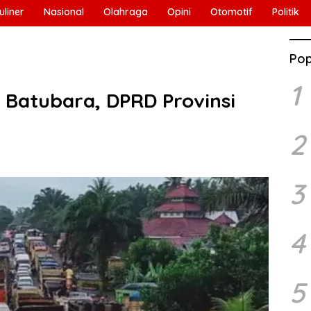
uliner
Nasional
Olahraga
Opini
Otomotif
Politik
Pop
1
 Batubara, DPRD Provinsi
2
3
4
5