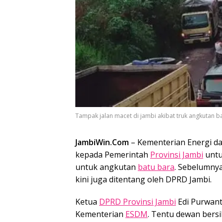
Tampak jalan macet di jambi akibat truk angkutan b
JambiWin.Com
– Kementerian Energi da
kepada Pemerintah
Provinsi Jambi
untu
untuk angkutan
batu bara
. Sebelumny
kini juga ditentang oleh DPRD Jambi.
Ketua
DPRD Provinsi Jambi
Edi Purwant
Kementerian
ESDM
. Tentu dewan bersi