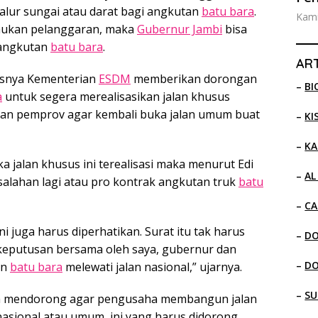
alur sungai atau darat bagi angkutan
batu bara
.
Kami
temukan pelanggaran, maka
Gubernur Jambi
bisa
 angkutan
batu bara
.
ART
usnya Kementerian
ESDM
memberikan dorongan
–
BI
a
untuk segera merealisasikan jalan khusus
an pemprov agar kembali buka jalan umum buat
–
KI
–
KA
ka jalan khusus ini terealisasi maka menurut Edi
–
AL
alahan lagi atau pro kontrak angkutan truk
batu
–
CA
 juga harus diperhatikan. Surat itu tak harus
–
D
i keputusan bersama oleh saya, gubernur dan
–
D
an
batu bara
melewati jalan nasional,” ujarnya.
–
SU
ma mendorong agar pengusaha membangun jalan
nasional atau umum, ini yang harus didorong