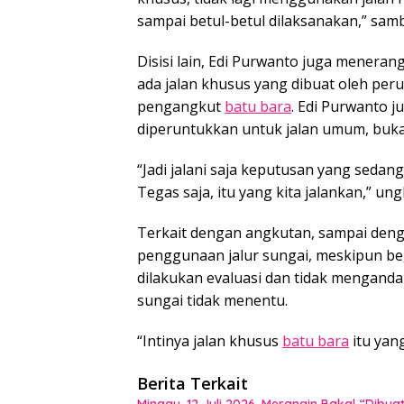
sampai betul-betul dilaksanakan,” sam
Disisi lain, Edi Purwanto juga menera
ada jalan khusus yang dibuat oleh per
pengangkut
batu bara
. Edi Purwanto 
diperuntukkan untuk jalan umum, buka
“Jadi jalani saja keputusan yang sedang
Tegas saja, itu yang kita jalankan,” un
Terkait dengan angkutan, sampai deng
penggunaan jalur sungai, meskipun beg
dilakukan evaluasi dan tidak mengandalk
sungai tidak menentu.
“Intinya jalan khusus
batu bara
itu yang
Berita Terkait
Minggu, 12 Juli 2026, Merangin Bakal “Dib