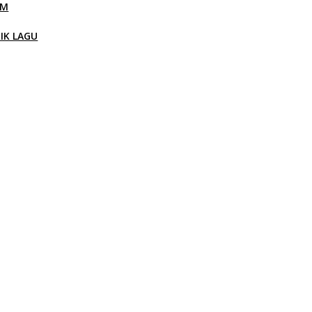
LM
RIK LAGU