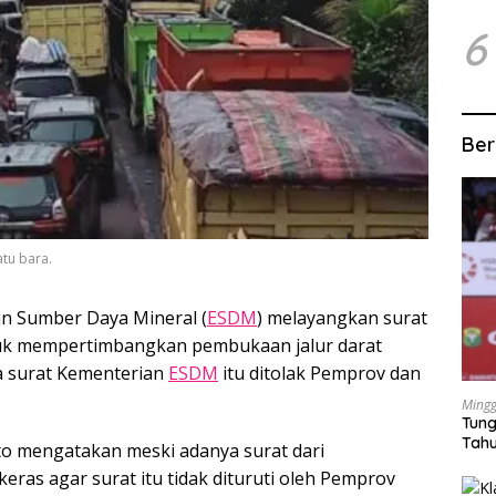
6
Ber
atu bara.
n Sumber Daya Mineral (
ESDM
) melayangkan surat
k mempertimbangkan pembukaan jalur darat
a surat Kementerian
ESDM
itu ditolak Pemprov dan
Mingg
Tung
Tahu
o mengatakan meski adanya surat dari
keras agar surat itu tidak dituruti oleh Pemprov