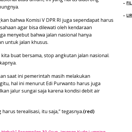
–
FI
bungnya.
–
LI
ngkan bahwa Komisi V DPR RI juga sependapat harus
usahaan agar bisa dilewati oleh kendaraan
juga menyebut bahwa jalan nasional hanya
n untuk jalan khusus.
 kita buat bersama, stop angkutan jalan nasional.
gkapnya.
an saat ini pemerintah masih melakukan
itu, hal ini menurut Edi Purwanto harus juga
an jalur sungai saja karena kondisi debit air
 harus terealisasi, itu saja,” tegasnya
.(red)
uat Mabok” Penampilan 30 Grup Jaranan Kuda Lumping