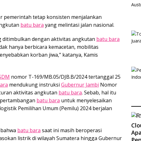
gar pemerintah tetap konsisten menjalankan
angkutan
batu bara
yang melintasi jalan nasional.
g ditimbulkan dengan aktivitas angkutan
batu bara
Tidak hanya berbicara kemacetan, mobilitas
enyebabkan korban jiwa,” katanya, Kamis
SDM
nomor T-169/MB.05/DJB.B/2024 tertanggal 25
ara
mendukung instruksi
Gubernur Jambi
Nomor
ran aktivitas angkutan
batu bara
. Sebab, hal itu
 pertambangan
batu bara
untuk menyelesaikan
 logistik Pemilihan Umum (Pemilu) 2024 berjalan
Clo
an bahwa
batu bara
saat ini masih beroperasi
Apa
sokan listrik di wilayah Sumatera hingga Gubernur
Pe