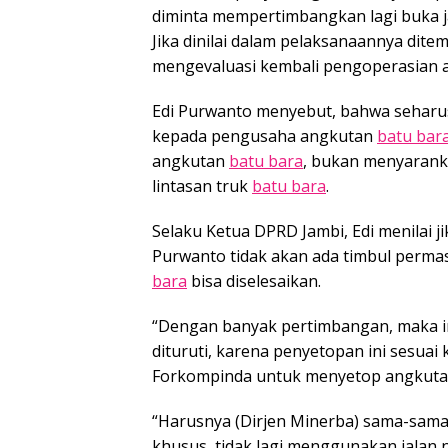
diminta mempertimbangkan lagi buka j
Jika dinilai dalam pelaksanaannya di
mengevaluasi kembali pengoperasian
Edi Purwanto menyebut, bahwa sehar
kepada pengusaha angkutan
batu bar
angkutan
batu bara
, bukan menyarank
lintasan truk
batu bara
.
Selaku Ketua DPRD Jambi, Edi menilai ji
Purwanto tidak akan ada timbul permas
bara
bisa diselesaikan.
“Dengan banyak pertimbangan, maka ini
dituruti, karena penyetopan ini sesua
Forkompinda untuk menyetop angkut
“Harusnya (Dirjen Minerba) sama-sa
khusus, tidak lagi menggunakan jalan 