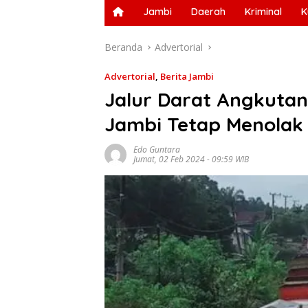
Jambi
Daerah
Kriminal
K
Beranda
Advertorial
Advertorial
,
Berita Jambi
Jalur Darat Angkutan
Jambi Tetap Menolak
Edo Guntara
Jumat, 02 Feb 2024 - 09:59 WIB