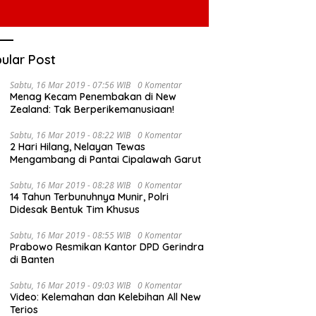
ular Post
Sabtu, 16 Mar 2019 - 07:56 WIB
0 Komentar
Menag Kecam Penembakan di New
Zealand: Tak Berperikemanusiaan!
Sabtu, 16 Mar 2019 - 08:22 WIB
0 Komentar
2 Hari Hilang, Nelayan Tewas
Mengambang di Pantai Cipalawah Garut
Sabtu, 16 Mar 2019 - 08:28 WIB
0 Komentar
14 Tahun Terbunuhnya Munir, Polri
Didesak Bentuk Tim Khusus
Sabtu, 16 Mar 2019 - 08:55 WIB
0 Komentar
Prabowo Resmikan Kantor DPD Gerindra
di Banten
Sabtu, 16 Mar 2019 - 09:03 WIB
0 Komentar
Video: Kelemahan dan Kelebihan All New
Terios