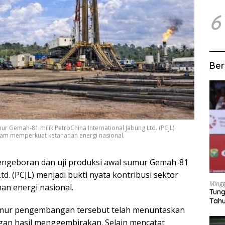
6
Ber
r Gemah-81 milik PetroChina International Jabung Ltd. (PCJL)
alam memperkuat ketahanan energi nasional.
ngeboran dan uji produksi awal sumur Gemah-81
td. (PCJL) menjadi bukti nyata kontribusi sektor
Mingg
n energi nasional.
Tung
Tahu
ur pengembangan tersebut telah menuntaskan
ngan hasil menggembirakan. Selain mencatat