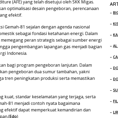
iture (AFE) yang telah disetujui oleh SKK Migas.
ART
kan optimalisasi desain pengeboran, perencanaan
–
BI
ang efektif.
–
KI
uksi Gemah-81 sejalan dengan agenda nasional
mestik sebagai fondasi ketahanan energi. Dalam
–
KA
ap memegang peran strategis sebagai sumber energi
–
AL
sehingga pengembangan lapangan gas menjadi bagian
rgi Indonesia.
–
CA
jakan bagi program pengeboran lanjutan. Dalam
–
D
utkan pengeboran dua sumur tambahan, yakni
a tren peningkatan produksi serta memastikan
–
D
–
SU
 kuat, standar keselamatan yang terjaga, serta
–
FI
emah-81 menjadi contoh nyata bagaimana
g efektif dapat memperkuat kemandirian dan
–
LI
pan.(
Edo
)