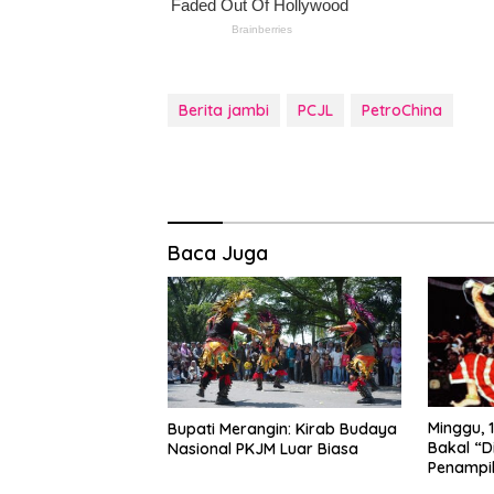
Berita jambi
PCJL
PetroChina
Baca Juga
Bupati Merangin: Kirab Budaya
Minggu, 1
Nasional PKJM Luar Biasa
Bakal “D
Penampi
Kuda Lu