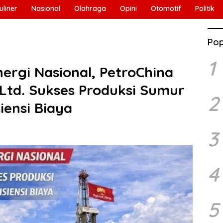
uliner
Nasional
Olahraga
Opini
Otomotif
Politik
Pop
1
ergi Nasional, PetroChina
 Ltd. Sukses Produksi Sumur
2
iensi Biaya
3
4
5