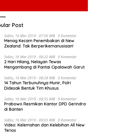
ular Post
Sabtu, 16 Mar 2019 - 07:56 WIB
0 Komentar
Menag Kecam Penembakan di New
Zealand: Tak Berperikemanusiaan!
Sabtu, 16 Mar 2019 - 08:22 WIB
0 Komentar
2 Hari Hilang, Nelayan Tewas
Mengambang di Pantai Cipalawah Garut
Sabtu, 16 Mar 2019 - 08:28 WIB
0 Komentar
14 Tahun Terbunuhnya Munir, Polri
Didesak Bentuk Tim Khusus
Sabtu, 16 Mar 2019 - 08:55 WIB
0 Komentar
Prabowo Resmikan Kantor DPD Gerindra
di Banten
Sabtu, 16 Mar 2019 - 09:03 WIB
0 Komentar
Video: Kelemahan dan Kelebihan All New
Terios