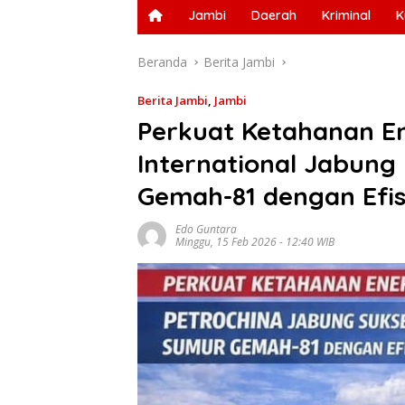
Jambi
Daerah
Kriminal
K
Beranda
Berita Jambi
Berita Jambi
,
Jambi
Perkuat Ketahanan En
International Jabung
Gemah-81 dengan Efis
Edo Guntara
Minggu, 15 Feb 2026 - 12:40 WIB