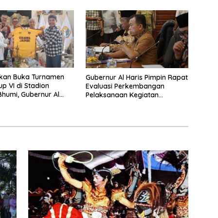
lkan Buka Turnamen
Gubernur Al Haris Pimpin Rapat
p VI di Stadion
Evaluasi Perkembangan
humi, Gubernur Al
Pelaksanaan Kegiatan
ap Berlaga Lawan Tim
Pembangunan Triwulan II TA
2026