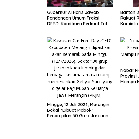
Gubernur Al Haris Jawab
Bantah I
Pandangan Umum Fraksi
Rakyat Rp
DPRD: Komitmen Perkuat Tata
Kominfo 
Kelola dan Kesejahteraan
Hoaks d
Masyarakat
Lintas G
Nobar Pi
Provinsi
Mampu 
Ekonomi
Minggu, 12 Juli 2026, Merangin
Bakal “Dibuat Mabok”
Penampilan 30 Grup Jaranan
Kuda Lumping