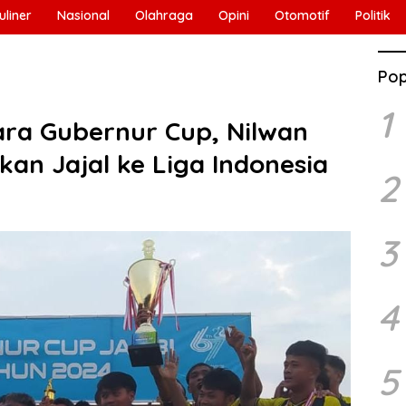
uliner
Nasional
Olahraga
Opini
Otomotif
Politik
Pop
1
ara Gubernur Cup, Nilwan
an Jajal ke Liga Indonesia
2
3
4
5