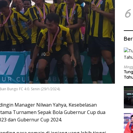
6
Ber
Mingg
Tung
Tahu
an Bungo FC 4:0. Senin (29/1/2024).
 dingin Manager Nilwan Yahya, Kesebelasan
pertama Turnamen Sepak Bola Gubernur Cup dua
023 dan Gubernur Cup 2024.
ding para pemain di jenjang yang lebih tinggi