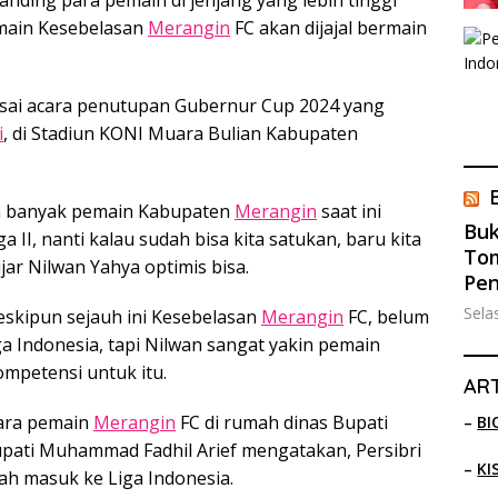
pemain Kesebelasan
Merangin
FC akan dijajal bermain
 usai acara penutupan Gubernur Cup 2024 yang
i
, di Stadiun KONI Muara Bulian Kabupaten
ena banyak pemain Kabupaten
Merangin
saat ini
Buk
a II, nanti kalau sudah bisa kita satukan, baru kita
Tom
ujar Nilwan Yahya optimis bisa.
Pe
Sela
eskipun sejauh ini Kesebelasan
Merangin
FC, belum
a Indonesia, tapi Nilwan sangat yakin pemain
petensi untuk itu.
ART
ara pemain
Merangin
FC di rumah dinas Bupati
–
BI
upati Muhammad Fadhil Arief mengatakan, Persibri
–
KI
ah masuk ke Liga Indonesia.