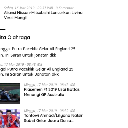
Sabtu, 16 Mar 2019 - 09:37 WIB
0 Komentar
Aliansi Nissan-Mitsubishi Luncurkan Livina
Versi Mungil
ita Olahraga
u, 17 Mar 2019 - 08:48 WIB
gal Putra Paceklik Gelar All England 25
n, Ini Saran Untuk Jonatan dkk
Minggu, 17 Mar 2019 - 08:43 WIB
Klasemen F1 2019 Usai Bottas
Menangi GP Australia
Minggu, 17 Mar 2019 - 08:32 WIB
Tontowi Ahmad/Liliyana Natsir
Sabet Gelar Juara Dunia
Kedua