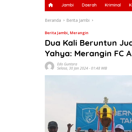
Jambi
Daerah
Kriminal
K
Beranda
Berita Jambi
Berita Jambi
,
Merangin
Dua Kali Beruntun Ju
Yahya: Merangin FC Ak
Edo Guntara
Selasa, 30 Jan 2024 - 01:48 WIB