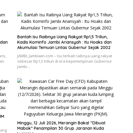
Bantah Isu Raibnya Uang Rakyat Rp1,5 Triliun,
 dan
Kadis Kominfo Jambi Ariansyah : Itu Hoaks dan
Akumulasi Temuan Lintas Gubernur Sejak 2002
ris,
JAMBI, Jambiwin.com – Isu terkait raibnya uang rakyat
an
sebesar Rp1,5 triliun di era kepemimpinan Gubernur
Jambi…
JM
Minggu, 12 Juli 2026, Merangin Bakal “Dibuat
Mabok” Penampilan 30 Grup Jaranan Kuda
yang