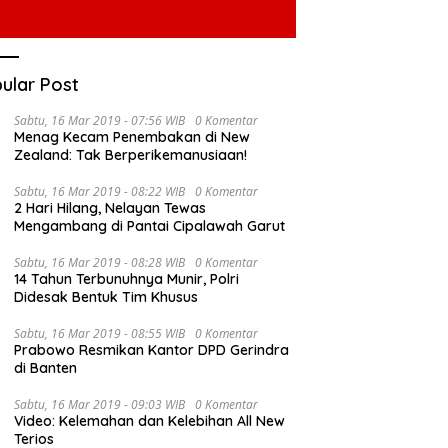
ular Post
Sabtu, 16 Mar 2019 - 07:56 WIB
0 Komentar
Menag Kecam Penembakan di New
Zealand: Tak Berperikemanusiaan!
Sabtu, 16 Mar 2019 - 08:22 WIB
0 Komentar
2 Hari Hilang, Nelayan Tewas
Mengambang di Pantai Cipalawah Garut
Sabtu, 16 Mar 2019 - 08:28 WIB
0 Komentar
14 Tahun Terbunuhnya Munir, Polri
Didesak Bentuk Tim Khusus
Sabtu, 16 Mar 2019 - 08:55 WIB
0 Komentar
Prabowo Resmikan Kantor DPD Gerindra
di Banten
Sabtu, 16 Mar 2019 - 09:03 WIB
0 Komentar
Video: Kelemahan dan Kelebihan All New
Terios