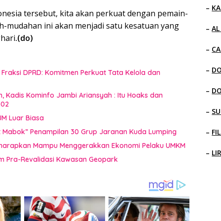
–
KA
donesia tersebut, kita akan perkuat dengan pemain-
h-mudahan ini akan menjadi satu kesatuan yang
–
AL
hari
.(do)
–
CA
–
D
raksi DPRD: Komitmen Perkuat Tata Kelola dan
–
D
n, Kadis Kominfo Jambi Ariansyah : Itu Hoaks dan
002
–
SU
JM Luar Biasa
uat Mabok” Penampilan 30 Grup Jaranan Kuda Lumping
–
FI
i Diharapkan Mampu Menggerakkan Ekonomi Pelaku UMKM
–
LI
im Pra-Revalidasi Kawasan Geopark