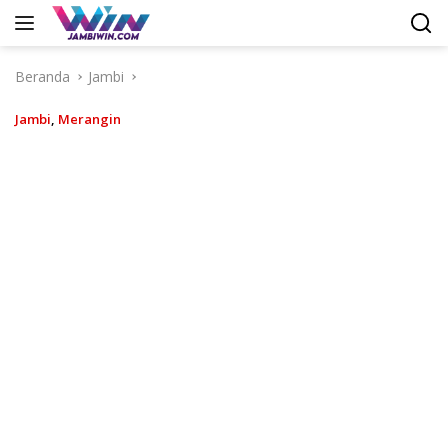
Langsung
ke
konten
Beranda
Jambi
Jambi
,
Merangin