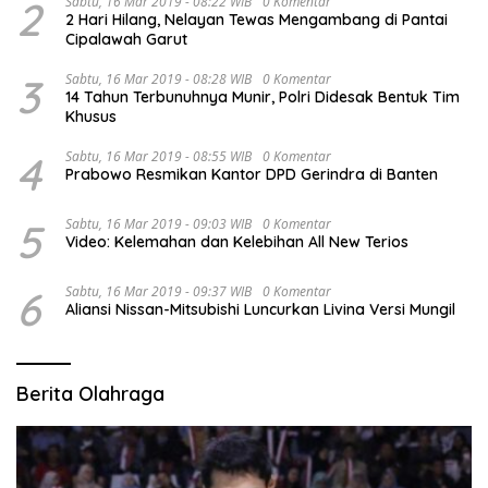
2
Sabtu, 16 Mar 2019 - 08:22 WIB
0 Komentar
2 Hari Hilang, Nelayan Tewas Mengambang di Pantai
Cipalawah Garut
3
Sabtu, 16 Mar 2019 - 08:28 WIB
0 Komentar
14 Tahun Terbunuhnya Munir, Polri Didesak Bentuk Tim
Khusus
4
Sabtu, 16 Mar 2019 - 08:55 WIB
0 Komentar
Prabowo Resmikan Kantor DPD Gerindra di Banten
5
Sabtu, 16 Mar 2019 - 09:03 WIB
0 Komentar
Video: Kelemahan dan Kelebihan All New Terios
6
Sabtu, 16 Mar 2019 - 09:37 WIB
0 Komentar
Aliansi Nissan-Mitsubishi Luncurkan Livina Versi Mungil
Berita Olahraga