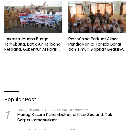
Jakarta–Muara Bungo
PetroChina Perkuat Akses
Terhubung, Batik Air Terbang
Pendidikan di Tanjab Barat
Perdana, Gubernur Al Haris:
dan Timur, Siapkan Beasiswa
Ini Kunci Pemerataan
hingga 1.000 Set Meja-Kursi
Sekolah
Popular Post
1
Sabtu, 16 Mar 2019 - 07:56 WIB
0 Komentar
Menag Kecam Penembakan di New Zealand: Tak
Berperikemanusiaan!