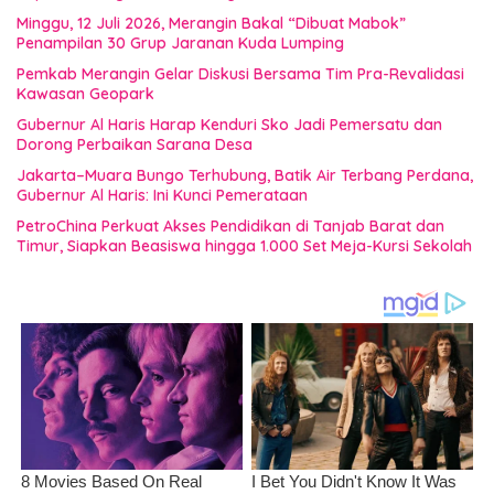
Minggu, 12 Juli 2026, Merangin Bakal “Dibuat Mabok”
Penampilan 30 Grup Jaranan Kuda Lumping
Pemkab Merangin Gelar Diskusi Bersama Tim Pra-Revalidasi
Kawasan Geopark
Gubernur Al Haris Harap Kenduri Sko Jadi Pemersatu dan
Dorong Perbaikan Sarana Desa
Jakarta–Muara Bungo Terhubung, Batik Air Terbang Perdana,
Gubernur Al Haris: Ini Kunci Pemerataan
PetroChina Perkuat Akses Pendidikan di Tanjab Barat dan
Timur, Siapkan Beasiswa hingga 1.000 Set Meja-Kursi Sekolah