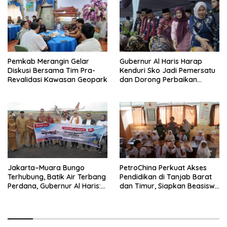
Pemkab Merangin Gelar
Gubernur Al Haris Harap
Diskusi Bersama Tim Pra-
Kenduri Sko Jadi Pemersatu
Revalidasi Kawasan Geopark
dan Dorong Perbaikan
Sarana Desa
Jakarta–Muara Bungo
PetroChina Perkuat Akses
Terhubung, Batik Air Terbang
Pendidikan di Tanjab Barat
Perdana, Gubernur Al Haris:
dan Timur, Siapkan Beasiswa
Ini Kunci Pemerataan
hingga 1.000 Set Meja-Kursi
Sekolah