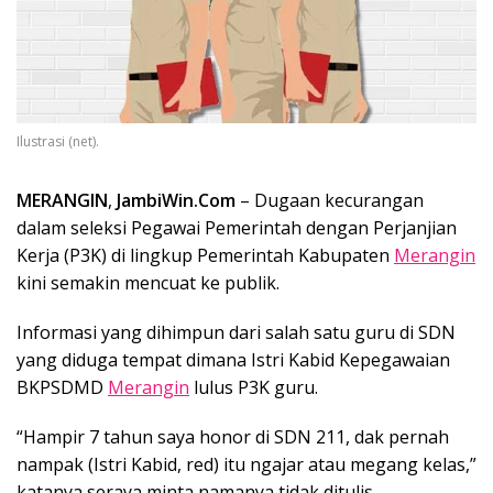
Ilustrasi (net).
MERANGIN
,
JambiWin.Com
– Dugaan kecurangan
dalam seleksi Pegawai Pemerintah dengan Perjanjian
Kerja (P3K) di lingkup Pemerintah Kabupaten
Merangin
kini semakin mencuat ke publik.
Informasi yang dihimpun dari salah satu guru di SDN
yang diduga tempat dimana Istri Kabid Kepegawaian
BKPSDMD
Merangin
lulus P3K guru.
“Hampir 7 tahun saya honor di SDN 211, dak pernah
nampak (Istri Kabid, red) itu ngajar atau megang kelas,”
katanya seraya minta namanya tidak ditulis.