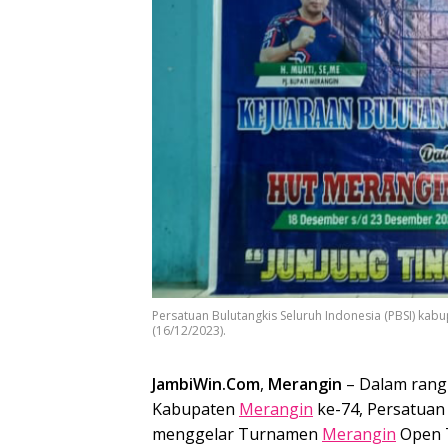
Persatuan Bulutangkis Seluruh Indonesia (PBSI) ka
(16/12/2023).
JambiWin.Com
,
Merangin
– Dalam rang
Kabupaten
Merangin
ke-74, Persatuan
menggelar Turnamen
Merangin
Open 