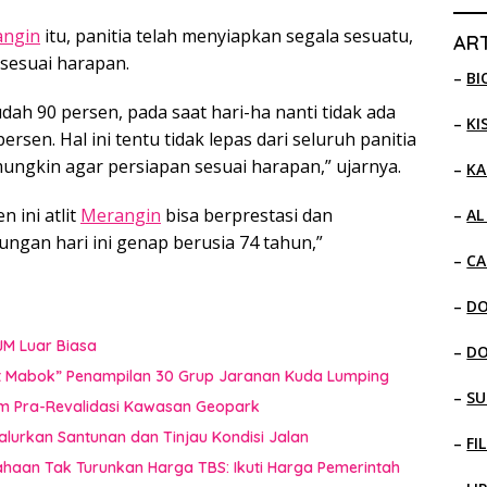
ngin
itu, panitia telah menyiapkan segala sesuatu,
ART
 sesuai harapan.
–
BI
dah 90 persen, pada saat hari-ha nanti tidak ada
–
KI
rsen. Hal ini tentu tidak lepas dari seluruh panitia
mungkin agar persiapan sesuai harapan,” ujarnya.
–
KA
 ini atlit
Merangin
bisa berprestasi dan
–
AL
gan hari ini genap berusia 74 tahun,”
–
CA
–
D
JM Luar Biasa
–
D
uat Mabok” Penampilan 30 Grup Jaranan Kuda Lumping
–
SU
im Pra-Revalidasi Kawasan Geopark
Salurkan Santunan dan Tinjau Kondisi Jalan
–
FI
sahaan Tak Turunkan Harga TBS: Ikuti Harga Pemerintah