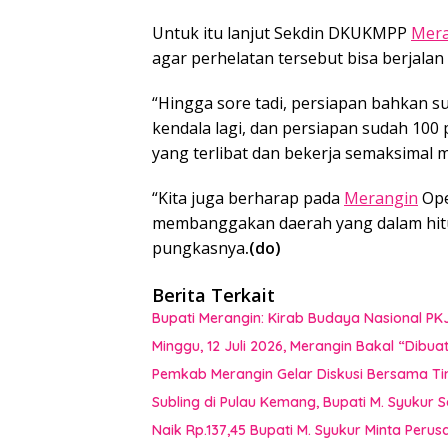
Untuk itu lanjut Sekdin DKUKMPP
Mera
agar perhelatan tersebut bisa berjalan
“Hingga sore tadi, persiapan bahkan su
kendala lagi, dan persiapan sudah 100 pe
yang terlibat dan bekerja semaksimal 
“Kita juga berharap pada
Merangin
Open
membanggakan daerah yang dalam hitun
pungkasnya
.(do)
Berita Terkait
Bupati Merangin: Kirab Budaya Nasional PK
Minggu, 12 Juli 2026, Merangin Bakal “Dib
Pemkab Merangin Gelar Diskusi Bersama T
Subling di Pulau Kemang, Bupati M. Syukur 
Naik Rp.137,45 Bupati M. Syukur Minta Peru