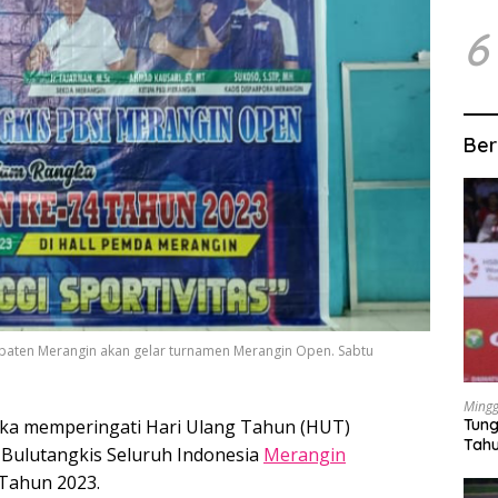
6
Ber
bupaten Merangin akan gelar turnamen Merangin Open. Sabtu
Mingg
Tung
ka memperingati Hari Ulang Tahun (HUT)
Tahu
 Bulutangkis Seluruh Indonesia
Merangin
Tahun 2023.