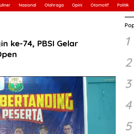
uliner
Nasional
Olahraga
Opini
Otomotif
Politik
Pop
1
n ke-74, PBSI Gelar
Open
2
3
4
5