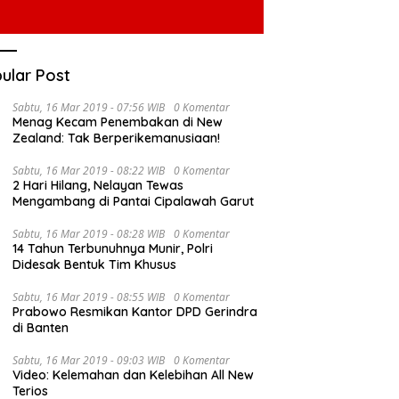
ular Post
Sabtu, 16 Mar 2019 - 07:56 WIB
0 Komentar
Menag Kecam Penembakan di New
Zealand: Tak Berperikemanusiaan!
Sabtu, 16 Mar 2019 - 08:22 WIB
0 Komentar
2 Hari Hilang, Nelayan Tewas
Mengambang di Pantai Cipalawah Garut
Sabtu, 16 Mar 2019 - 08:28 WIB
0 Komentar
14 Tahun Terbunuhnya Munir, Polri
Didesak Bentuk Tim Khusus
Sabtu, 16 Mar 2019 - 08:55 WIB
0 Komentar
Prabowo Resmikan Kantor DPD Gerindra
di Banten
Sabtu, 16 Mar 2019 - 09:03 WIB
0 Komentar
Video: Kelemahan dan Kelebihan All New
Terios