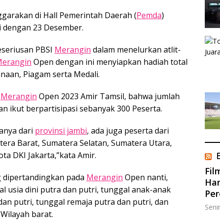
ggarakan di Hall Pemerintah Daerah (
Pemda
)
ai dengan 23 Desember.
keseriusan PBSI
Merangin
dalam menelurkan atlit-
erangin
Open dengan ini menyiapkan hadiah total
naan, Piagam serta Medali.
I
Merangin
Open 2023 Amir Tamsil, bahwa jumlah
an ikut berpartisipasi sebanyak 300 Peserta.
hanya dari
provinsi jambi
, ada juga peserta dari
tera Barat, Sumatera Selatan, Sumatera Utara,
ta DKI Jakarta,”kata Amir.
Fil
 dipertandingkan pada
Merangin
Open nanti,
Han
al usia dini putra dan putri, tunggal anak-anak
Pe
dan putri, tunggal remaja putra dan putri, dan
Seni
Wilayah barat.