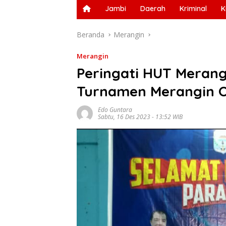
Jambi
Daerah
Kriminal
K
Beranda
Merangin
Merangin
Peringati HUT Merangi
Turnamen Merangin 
Edo Guntara
Sabtu, 16 Des 2023 - 13:52 WIB