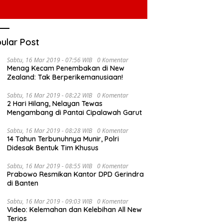
ular Post
Sabtu, 16 Mar 2019 - 07:56 WIB
0 Komentar
Menag Kecam Penembakan di New
Zealand: Tak Berperikemanusiaan!
Sabtu, 16 Mar 2019 - 08:22 WIB
0 Komentar
2 Hari Hilang, Nelayan Tewas
Mengambang di Pantai Cipalawah Garut
Sabtu, 16 Mar 2019 - 08:28 WIB
0 Komentar
14 Tahun Terbunuhnya Munir, Polri
Didesak Bentuk Tim Khusus
Sabtu, 16 Mar 2019 - 08:55 WIB
0 Komentar
Prabowo Resmikan Kantor DPD Gerindra
di Banten
Sabtu, 16 Mar 2019 - 09:03 WIB
0 Komentar
Video: Kelemahan dan Kelebihan All New
Terios