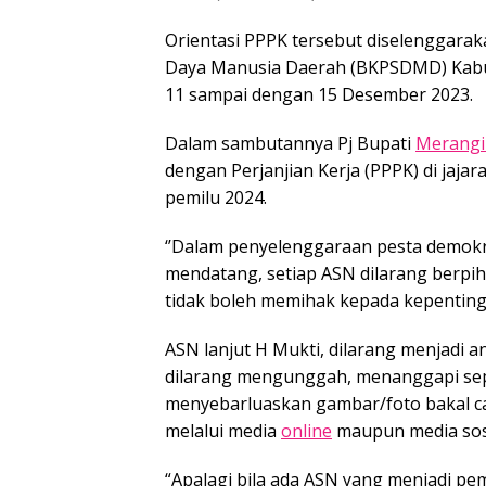
Orientasi PPPK tersebut diselengga
Daya Manusia Daerah (BKPSDMD) Ka
11 sampai dengan 15 Desember 2023.
Dalam sambutannya Pj Bupati
Merangi
dengan Perjanjian Kerja (PPPK) di jaj
pemilu 2024.
‘’Dalam penyelenggaraan pesta demokr
mendatang, setiap ASN dilarang berpi
tidak boleh memihak kepada kepentingan
ASN lanjut H Mukti, dilarang menjadi a
dilarang mengunggah, menanggapi sepe
menyebarluaskan gambar/foto bakal ca
melalui media
online
maupun media sosi
“Apalagi bila ada ASN yang menjadi p