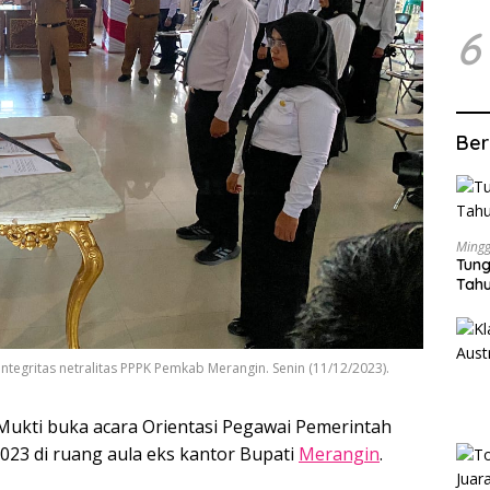
6
Ber
Mingg
Tung
Tahu
ntegritas netralitas PPPK Pemkab Merangin. Senin (11/12/2023).
ukti buka acara Orientasi Pegawai Pemerintah
2023 di ruang aula eks kantor Bupati
Merangin
.