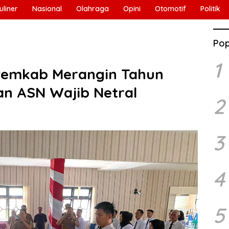
uliner
Nasional
Olahraga
Opini
Otomotif
Politik
Pop
1
 Pemkab Merangin Tahun
an ASN Wajib Netral
2
3
4
5