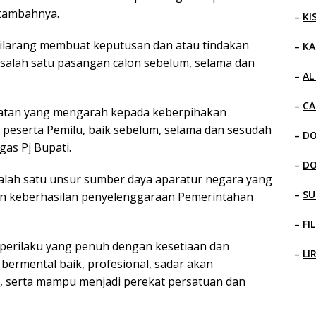
,”tambahnya.
–
KI
 dilarang membuat keputusan dan atau tindakan
–
KA
alah satu pasangan calon sebelum, selama dan
–
AL
–
CA
iatan yang mengarah kepada keberpihakan
 peserta Pemilu, baik sebelum, selama dan sesudah
–
D
gas Pj Bupati.
–
D
alah satu unsur sumber daya aparatur negara yang
–
SU
 keberhasilan penyelenggaraan Pemerintahan
–
FI
 perilaku yang penuh dengan kesetiaan dan
–
LI
bermental baik, profesional, sadar akan
, serta mampu menjadi perekat persatuan dan