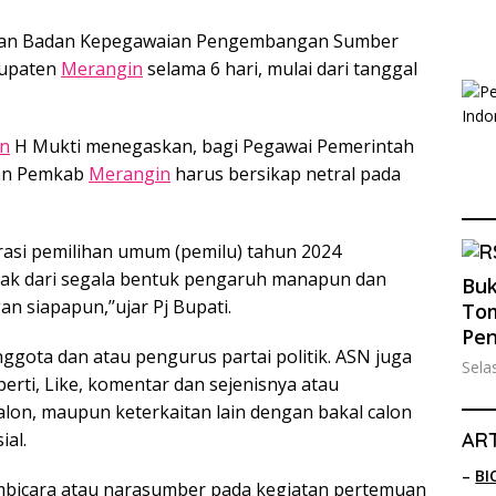
rakan Badan Kepegawaian Pengembangan Sumber
bupaten
Merangin
selama 6 hari, mulai dari tanggal
n
H Mukti menegaskan, bagi Pegawai Pemerintah
aran Pemkab
Merangin
harus bersikap netral pada
asi pemilihan umum (pemilu) tahun 2024
hak dari segala bentuk pengaruh manapun dan
Buk
 siapapun,’’ujar Pj Bupati.
Tom
Pe
nggota dan atau pengurus partai politik. ASN juga
Sela
rti, Like, komentar dan sejenisnya atau
lon, maupun keterkaitan lain dengan bakal calon
ART
al.
–
BI
embicara atau narasumber pada kegiatan pertemuan