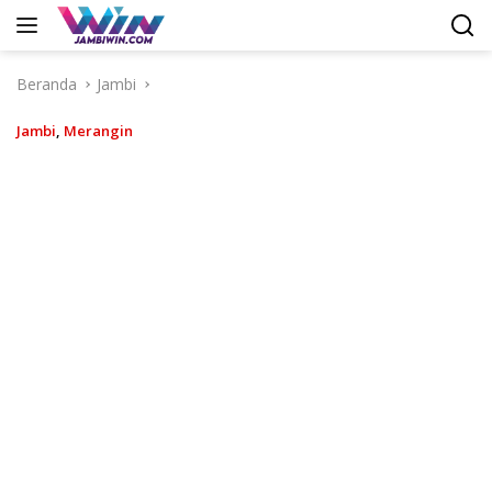
Langsung
ke
konten
Beranda
Jambi
Jambi
,
Merangin