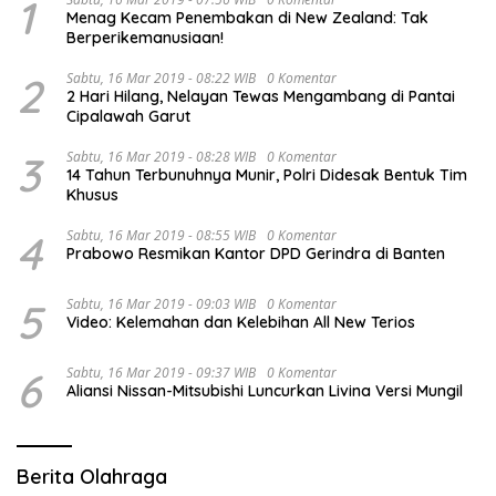
1
Menag Kecam Penembakan di New Zealand: Tak
Berperikemanusiaan!
2
Sabtu, 16 Mar 2019 - 08:22 WIB
0 Komentar
2 Hari Hilang, Nelayan Tewas Mengambang di Pantai
Cipalawah Garut
3
Sabtu, 16 Mar 2019 - 08:28 WIB
0 Komentar
14 Tahun Terbunuhnya Munir, Polri Didesak Bentuk Tim
Khusus
4
Sabtu, 16 Mar 2019 - 08:55 WIB
0 Komentar
Prabowo Resmikan Kantor DPD Gerindra di Banten
5
Sabtu, 16 Mar 2019 - 09:03 WIB
0 Komentar
Video: Kelemahan dan Kelebihan All New Terios
6
Sabtu, 16 Mar 2019 - 09:37 WIB
0 Komentar
Aliansi Nissan-Mitsubishi Luncurkan Livina Versi Mungil
Berita Olahraga