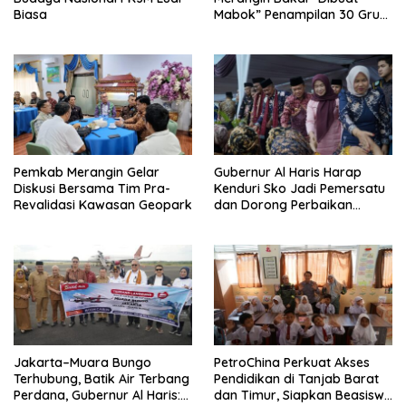
Biasa
Mabok” Penampilan 30 Grup
Jaranan Kuda Lumping
Pemkab Merangin Gelar
Gubernur Al Haris Harap
Diskusi Bersama Tim Pra-
Kenduri Sko Jadi Pemersatu
Revalidasi Kawasan Geopark
dan Dorong Perbaikan
Sarana Desa
Jakarta–Muara Bungo
PetroChina Perkuat Akses
Terhubung, Batik Air Terbang
Pendidikan di Tanjab Barat
Perdana, Gubernur Al Haris:
dan Timur, Siapkan Beasiswa