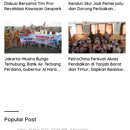
Diskusi Bersama Tim Pra-
Kenduri Sko Jadi Pemersatu
Revalidasi Kawasan Geopark
dan Dorong Perbaikan
Sarana Desa
Jakarta–Muara Bungo
PetroChina Perkuat Akses
Terhubung, Batik Air Terbang
Pendidikan di Tanjab Barat
Perdana, Gubernur Al Haris:
dan Timur, Siapkan Beasiswa
Ini Kunci Pemerataan
hingga 1.000 Set Meja-Kursi
Sekolah
Popular Post
Sabtu, 16 Mar 2019 - 07:56 WIB
0 Komentar