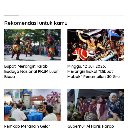
Ini Kunci Pemerataan
hingga 1.000 Set Meja-Kursi
Sekolah
Rekomendasi untuk kamu
Bupati Merangin: Kirab
Minggu, 12 Juli 2026,
Budaya Nasional PKJM Luar
Merangin Bakal “Dibuat
Biasa
Mabok” Penampilan 30 Grup
Jaranan Kuda Lumping
Pemkab Merangin Gelar
Gubernur Al Haris Harap