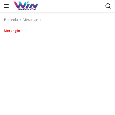
Langsung
ke
konten
Beranda
Merangin
Merangin