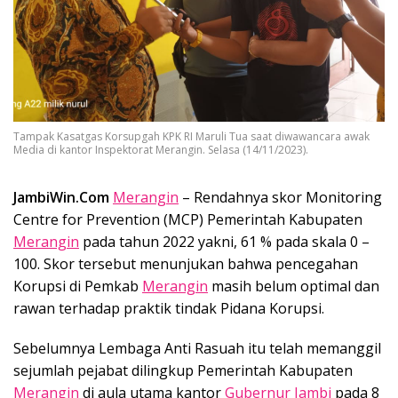
Tampak Kasatgas Korsupgah KPK RI Maruli Tua saat diwawancara awak
Media di kantor Inspektorat Merangin. Selasa (14/11/2023).
JambiWin.Com
Merangin
– Rendahnya skor Monitoring
Centre for Prevention (MCP) Pemerintah Kabupaten
Merangin
pada tahun 2022 yakni, 61 % pada skala 0 –
100. Skor tersebut menunjukan bahwa pencegahan
Korupsi di Pemkab
Merangin
masih belum optimal dan
rawan terhadap praktik tindak Pidana Korupsi.
Sebelumnya Lembaga Anti Rasuah itu telah memanggil
sejumlah pejabat dilingkup Pemerintah Kabupaten
Merangin
di aula utama kantor
Gubernur Jambi
pada 8