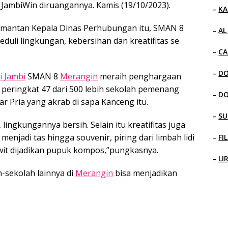
a JambiWin diruangannya. Kamis (19/10/2023).
–
KA
 mantan Kepala Dinas Perhubungan itu, SMAN 8
–
AL
eduli lingkungan, kebersihan dan kreatifitas se
–
CA
–
D
i Jambi
SMAN 8
Merangin
meraih penghargaan
peringkat 47 dari 500 lebih sekolah pemenang
–
D
ar Pria yang akrab di sapa Kanceng itu.
–
SU
lingkungannya bersih. Selain itu kreatifitas juga
menjadi tas hingga souvenir, piring dari limbah lidi
–
FI
wit dijadikan pupuk kompos,”pungkasnya.
–
LI
-sekolah lainnya di
Merangin
bisa menjadikan