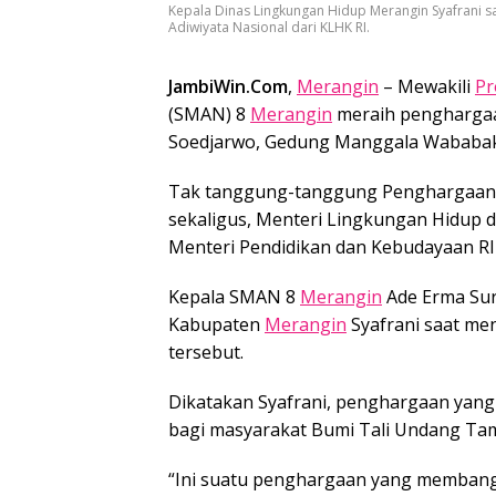
Kepala Dinas Lingkungan Hidup Merangin Syafrani 
Adiwiyata Nasional dari KLHK RI.
JambiWin.Com
,
Merangin
– Mewakili
Pr
(SMAN) 8
Merangin
meraih penghargaan
Soedjarwo, Gedung Manggala Wababakti,
Tak tanggung-tanggung Penghargaan 
sekaligus, Menteri Lingkungan Hidup d
Menteri Pendidikan dan Kebudayaan R
Kepala SMAN 8
Merangin
Ade Erma Sur
Kabupaten
Merangin
Syafrani saat me
tersebut.
Dikatakan Syafrani, penghargaan yang
bagi masyarakat Bumi Tali Undang Ta
“Ini suatu penghargaan yang memba