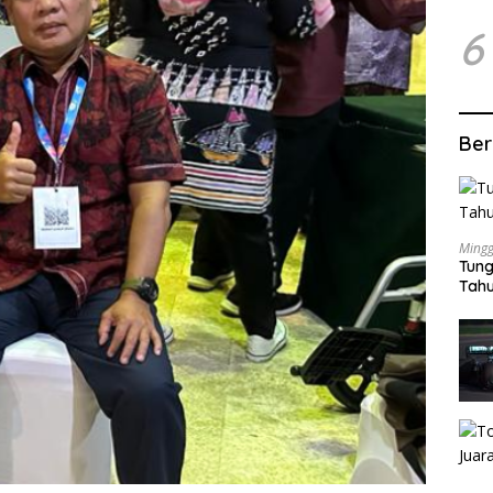
6
Ber
Mingg
Tung
Tahu