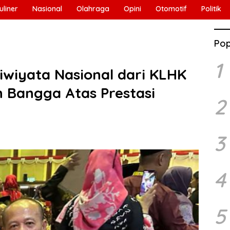
uliner
Nasional
Olahraga
Opini
Otomotif
Politik
Pop
1
wiyata Nasional dari KLHK
n Bangga Atas Prestasi
2
3
4
5