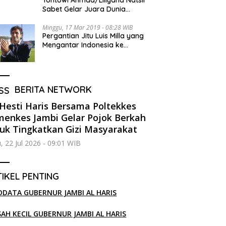
Tontowi Ahmad/Liliyana Natsir
Sabet Gelar Juara Dunia
Kedua
Minggu, 17 Mar 2019 - 08:28 WIB
Pergantian Jitu Luis Milla yang
Mengantar Indonesia ke
Semifinal
BERITA NETWORK
 Hesti Haris Bersama Poltekkes
enkes Jambi Gelar Pojok Berkah
uk Tingkatkan Gizi Masyarakat
, 22 Jul 2026 - 09:01 WIB
IKEL PENTING
ODATA GUBERNUR JAMBI AL HARIS
SAH KECIL GUBERNUR JAMBI AL HARIS