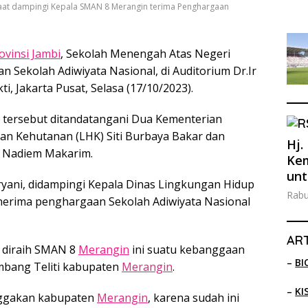
saat dampingi Kepala SMAN 8 Merangin terima Penghargaan
ovinsi Jambi
, Sekolah Menengah Atas Negeri
 Sekolah Adiwiyata Nasional, di Auditorium Dr.Ir
 Jakarta Pusat, Selasa (17/10/2023).
tersebut ditandatangani Dua Kementerian
an Kehutanan (LHK) Siti Burbaya Bakar dan
Hj.
I Nadiem Makarim.
Kem
unt
yani, didampingi Kepala Dinas Lingkungan Hidup
Rabu
nerima penghargaan Sekolah Adiwiyata Nasional
ART
 diraih SMAN 8
Merangin
ini suatu kebanggaan
–
BI
mbang Teliti kabupaten
Merangin
.
–
KI
nggakan kabupaten
Merangin
, karena sudah ini