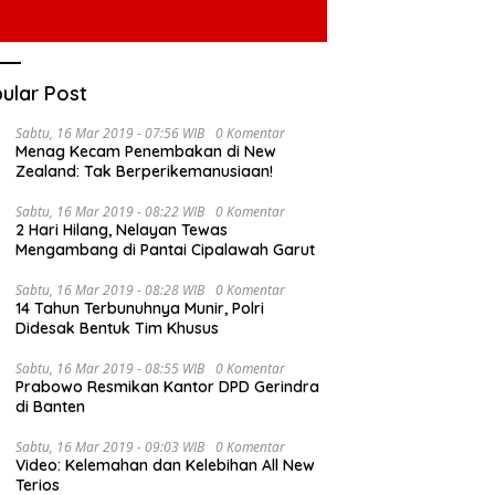
ular Post
Sabtu, 16 Mar 2019 - 07:56 WIB
0 Komentar
Menag Kecam Penembakan di New
Zealand: Tak Berperikemanusiaan!
Sabtu, 16 Mar 2019 - 08:22 WIB
0 Komentar
2 Hari Hilang, Nelayan Tewas
Mengambang di Pantai Cipalawah Garut
Sabtu, 16 Mar 2019 - 08:28 WIB
0 Komentar
14 Tahun Terbunuhnya Munir, Polri
Didesak Bentuk Tim Khusus
Sabtu, 16 Mar 2019 - 08:55 WIB
0 Komentar
Prabowo Resmikan Kantor DPD Gerindra
di Banten
Sabtu, 16 Mar 2019 - 09:03 WIB
0 Komentar
Video: Kelemahan dan Kelebihan All New
Terios