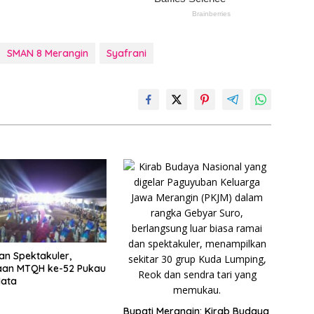
SMAN 8 Merangin
Syafrani
n Spektakuler,
an MTQH ke-52 Pukau
Mata
Bupati Merangin: Kirab Budaya