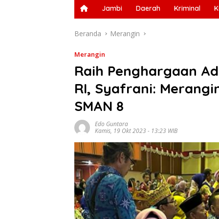
Jambi
Daerah
Kriminal
K
Beranda
Merangin
Merangin
Raih Penghargaan Adi
RI, Syafrani: Merangi
SMAN 8
Edo Guntara
Kamis, 19 Okt 2023 - 13:23 WIB