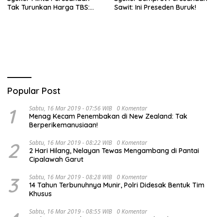
Tak Turunkan Harga TBS:
Sawit: Ini Preseden Buruk!
Ikuti Harga Pemerintah
Popular Post
1
Sabtu, 16 Mar 2019 - 07:56 WIB
0 Komentar
Menag Kecam Penembakan di New Zealand: Tak
Berperikemanusiaan!
2
Sabtu, 16 Mar 2019 - 08:22 WIB
0 Komentar
2 Hari Hilang, Nelayan Tewas Mengambang di Pantai
Cipalawah Garut
3
Sabtu, 16 Mar 2019 - 08:28 WIB
0 Komentar
14 Tahun Terbunuhnya Munir, Polri Didesak Bentuk Tim
Khusus
Sabtu, 16 Mar 2019 - 08:55 WIB
0 Komentar