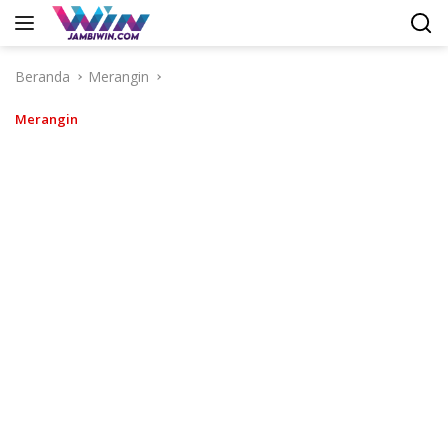
Langsung
ke
konten
Beranda
Merangin
Merangin