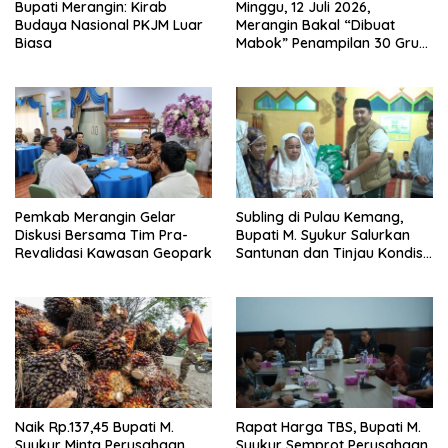
Bupati Merangin: Kirab
Minggu, 12 Juli 2026,
Budaya Nasional PKJM Luar
Merangin Bakal “Dibuat
Biasa
Mabok” Penampilan 30 Grup
Jaranan Kuda Lumping
Pemkab Merangin Gelar
Subling di Pulau Kemang,
Diskusi Bersama Tim Pra-
Bupati M. Syukur Salurkan
Revalidasi Kawasan Geopark
Santunan dan Tinjau Kondisi
Jalan
Naik Rp.137,45 Bupati M.
Rapat Harga TBS, Bupati M.
Syukur Minta Perusahaan
Syukur Semprot Perusahaan