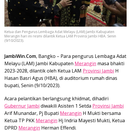
Ketua dan Pengurus Lembaga Adat Melayu (LAM) Jambi Kabupaten
Merangin hari ini resmi dilantik Ketua LAM Provinsi Jambi HBA. Senin
(9/10/2023).
JambiWin.Com
, Bangko – Para pengurus Lembaga Adat
Melayu (LAM) Jambi Kabupaten
Merangin
masa bhakti
2023-2028, dilantik oleh Ketua LAM
Provinsi Jambi
H
Hasan Basri Agus (HBA), di auditorium rumah dinas
bupati, Senin (9/10/2023).
Acara pelantikan berlangsung khidmat, dihadiri
Gubernur Jambi
diwakili Asisten 1 Setda
Provinsi Jambi
Arif Munandar, Pj Bupati
Merangin
H Mukti bersama
Ketua TP PKK
Merangin
Hj Indria Mayesti Mukti, Ketua
DPRD
Merangin
Herman Effendi.