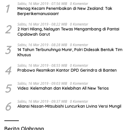
1
Sabtu, 16 Mar 2019 - 07:56 WIB
0 Komentar
Menag Kecam Penembakan di New Zealand: Tak
Berperikemanusiaan!
2
Sabtu, 16 Mar 2019 - 08:22 WIB
0 Komentar
2 Hari Hilang, Nelayan Tewas Mengambang di Pantai
Cipalawah Garut
3
Sabtu, 16 Mar 2019 - 08:28 WIB
0 Komentar
14 Tahun Terbunuhnya Munir, Polri Didesak Bentuk Tim
Khusus
4
Sabtu, 16 Mar 2019 - 08:55 WIB
0 Komentar
Prabowo Resmikan Kantor DPD Gerindra di Banten
5
Sabtu, 16 Mar 2019 - 09:03 WIB
0 Komentar
Video: Kelemahan dan Kelebihan All New Terios
6
Sabtu, 16 Mar 2019 - 09:37 WIB
0 Komentar
Aliansi Nissan-Mitsubishi Luncurkan Livina Versi Mungil
Berita Olahraga