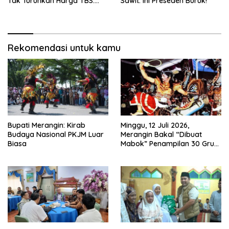
Tak Turunkan Harga TBS:
Sawit: Ini Preseden Buruk!
Ikuti Harga Pemerintah
Rekomendasi untuk kamu
Bupati Merangin: Kirab
Minggu, 12 Juli 2026,
Budaya Nasional PKJM Luar
Merangin Bakal “Dibuat
Biasa
Mabok” Penampilan 30 Grup
Jaranan Kuda Lumping