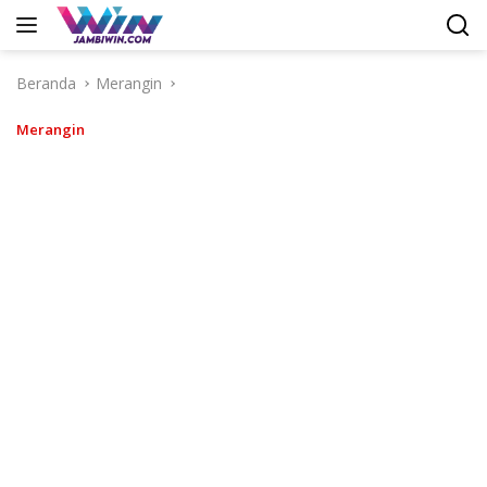
Langsung
ke
konten
Beranda
Merangin
Merangin