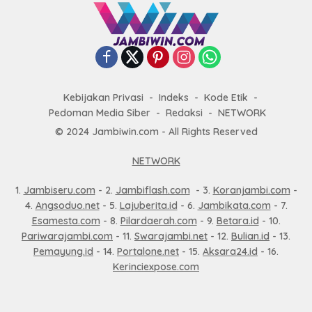
Kebijakan Privasi
Indeks
Kode Etik
Pedoman Media Siber
Redaksi
NETWORK
© 2024 Jambiwin.com - All Rights Reserved
NETWORK
1.
Jambiseru.com
- 2.
Jambiflash.com
- 3.
Koranjambi.com
-
4.
Angsoduo.net
- 5.
Lajuberita.id
- 6.
Jambikata.com
- 7.
Esamesta.com
- 8.
Pilardaerah.com
- 9.
Betara.id
- 10.
Pariwarajambi.com
- 11.
Swarajambi.net
- 12.
Bulian.id
- 13.
Pemayung.id
- 14.
Portalone.net
- 15.
Aksara24.id
- 16.
Kerinciexpose.com