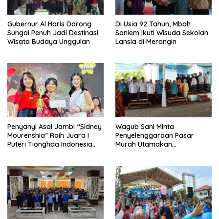
Gubernur Al Haris Dorong
Di Usia 92 Tahun, Mbah
Sungai Penuh Jadi Destinasi
Saniem Ikuti Wisuda Sekolah
Wisata Budaya Unggulan
Lansia di Merangin
Penyanyi Asal Jambi “Sidney
Wagub Sani Minta
Mourenshia” Raih Juara I
Penyelenggaraan Pasar
Puteri Tionghoa Indonesia
Murah Utamakan
2025 Singing Competition
Masyarakat Kurang Mampu