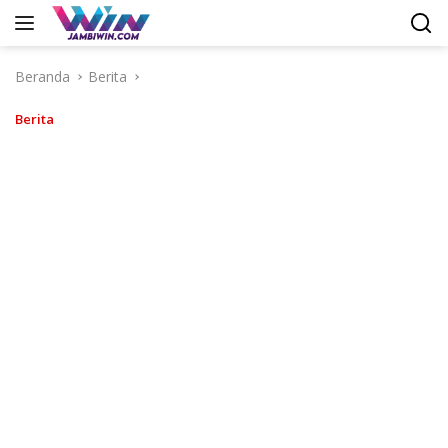
Langsung
ke
konten
Beranda
Berita
Berita