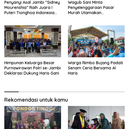
Penyanyi Asal Jambi “Sidney
Wagub Sani Minta
Mourenshia” Raih Juara I
Penyelenggaraan Pasar
Puteri Tionghoa Indonesia
Murah Utamakan
2025 Singing Competition
Masyarakat Kurang Mampu
Himpunan Keluarga Besar
Warga Rimbo Bujang Padati
Purnawirawan Polri se-Jambi
Senam Ceria Bersama Al
Deklarasi Dukung Haris-Sani
Haris
Rekomendasi untuk kamu