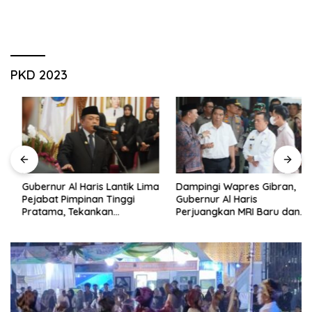
PKD 2023
Gubernur Al Haris Lantik Lima
Dampingi Wapres Gibran,
Pejabat Pimpinan Tinggi
Gubernur Al Haris
Pratama, Tekankan
Perjuangkan MRI Baru dan
Penguatan Kinerja,
Tambahan Dokter Spesialis
Kekompakan Tim, dan
untuk RSUD Raden Mattaher
Integritas