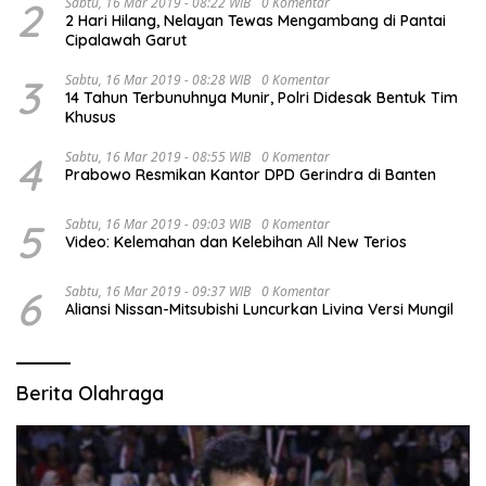
2
Sabtu, 16 Mar 2019 - 08:22 WIB
0 Komentar
2 Hari Hilang, Nelayan Tewas Mengambang di Pantai
Cipalawah Garut
3
Sabtu, 16 Mar 2019 - 08:28 WIB
0 Komentar
14 Tahun Terbunuhnya Munir, Polri Didesak Bentuk Tim
Khusus
4
Sabtu, 16 Mar 2019 - 08:55 WIB
0 Komentar
Prabowo Resmikan Kantor DPD Gerindra di Banten
5
Sabtu, 16 Mar 2019 - 09:03 WIB
0 Komentar
Video: Kelemahan dan Kelebihan All New Terios
6
Sabtu, 16 Mar 2019 - 09:37 WIB
0 Komentar
Aliansi Nissan-Mitsubishi Luncurkan Livina Versi Mungil
Berita Olahraga