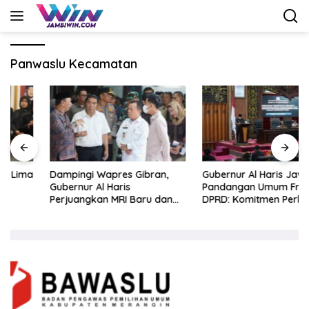
Langsung
ke
konten
Panwaslu Kecamatan
Dampingi Wapres Gibran,
Gubernur Al Haris Jawab
Gubernur Al Haris
Pandangan Umum Fraksi
Perjuangkan MRI Baru dan
DPRD: Komitmen Perkuat
Tambahan Dokter Spesialis
Tata Kelola dan
untuk RSUD Raden Mattaher
Kesejahteraan Masyarakat