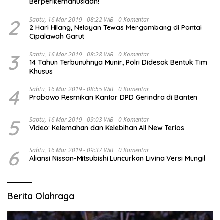
Berperikemanusiaan!
2
Sabtu, 16 Mar 2019 - 08:22 WIB
0 Komentar
2 Hari Hilang, Nelayan Tewas Mengambang di Pantai
Cipalawah Garut
3
Sabtu, 16 Mar 2019 - 08:28 WIB
0 Komentar
14 Tahun Terbunuhnya Munir, Polri Didesak Bentuk Tim
Khusus
4
Sabtu, 16 Mar 2019 - 08:55 WIB
0 Komentar
Prabowo Resmikan Kantor DPD Gerindra di Banten
5
Sabtu, 16 Mar 2019 - 09:03 WIB
0 Komentar
Video: Kelemahan dan Kelebihan All New Terios
6
Sabtu, 16 Mar 2019 - 09:37 WIB
0 Komentar
Aliansi Nissan-Mitsubishi Luncurkan Livina Versi Mungil
Berita Olahraga