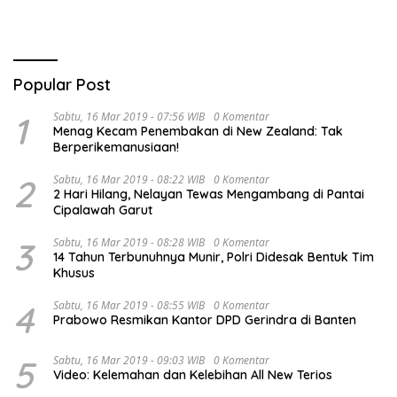
Popular Post
1
Sabtu, 16 Mar 2019 - 07:56 WIB
0 Komentar
Menag Kecam Penembakan di New Zealand: Tak
Berperikemanusiaan!
2
Sabtu, 16 Mar 2019 - 08:22 WIB
0 Komentar
2 Hari Hilang, Nelayan Tewas Mengambang di Pantai
Cipalawah Garut
3
Sabtu, 16 Mar 2019 - 08:28 WIB
0 Komentar
14 Tahun Terbunuhnya Munir, Polri Didesak Bentuk Tim
Khusus
4
Sabtu, 16 Mar 2019 - 08:55 WIB
0 Komentar
Prabowo Resmikan Kantor DPD Gerindra di Banten
5
Sabtu, 16 Mar 2019 - 09:03 WIB
0 Komentar
Video: Kelemahan dan Kelebihan All New Terios