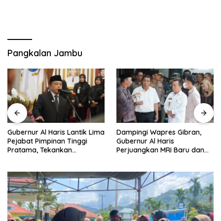
Pangkalan Jambu
Dampingi Wapres Gibran,
Gubernur Al Haris Jawab
Gubernur Al Haris
Pandangan Umum Fraksi
Perjuangkan MRI Baru dan
DPRD: Komitmen Perkuat
Tambahan Dokter Spesialis
Tata Kelola dan
untuk RSUD Raden Mattaher
Kesejahteraan Masyarakat