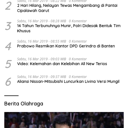
2
Sabtu, 16 Mar 2019 - 08:22 WIB
0 Komentar
2 Hari Hilang, Nelayan Tewas Mengambang di Pantai
Cipalawah Garut
3
Sabtu, 16 Mar 2019 - 08:28 WIB
0 Komentar
14 Tahun Terbunuhnya Munir, Polri Didesak Bentuk Tim
Khusus
4
Sabtu, 16 Mar 2019 - 08:55 WIB
0 Komentar
Prabowo Resmikan Kantor DPD Gerindra di Banten
5
Sabtu, 16 Mar 2019 - 09:03 WIB
0 Komentar
Video: Kelemahan dan Kelebihan All New Terios
6
Sabtu, 16 Mar 2019 - 09:37 WIB
0 Komentar
Aliansi Nissan-Mitsubishi Luncurkan Livina Versi Mungil
Berita Olahraga