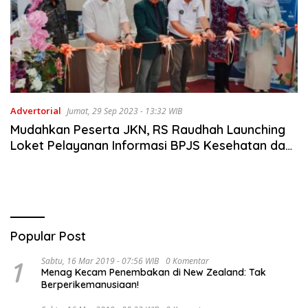
Advertorial
Jumat, 29 Sep 2023 - 13:32 WIB
Mudahkan Peserta JKN, RS Raudhah Launching
Loket Pelayanan Informasi BPJS Kesehatan dan
Portal QR MobileJKN
Popular Post
1
Sabtu, 16 Mar 2019 - 07:56 WIB
0 Komentar
Menag Kecam Penembakan di New Zealand: Tak
Berperikemanusiaan!