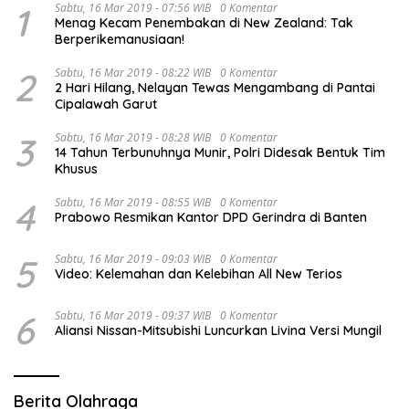
1
Sabtu, 16 Mar 2019 - 07:56 WIB
0 Komentar
Menag Kecam Penembakan di New Zealand: Tak
Berperikemanusiaan!
2
Sabtu, 16 Mar 2019 - 08:22 WIB
0 Komentar
2 Hari Hilang, Nelayan Tewas Mengambang di Pantai
Cipalawah Garut
3
Sabtu, 16 Mar 2019 - 08:28 WIB
0 Komentar
14 Tahun Terbunuhnya Munir, Polri Didesak Bentuk Tim
Khusus
4
Sabtu, 16 Mar 2019 - 08:55 WIB
0 Komentar
Prabowo Resmikan Kantor DPD Gerindra di Banten
5
Sabtu, 16 Mar 2019 - 09:03 WIB
0 Komentar
Video: Kelemahan dan Kelebihan All New Terios
6
Sabtu, 16 Mar 2019 - 09:37 WIB
0 Komentar
Aliansi Nissan-Mitsubishi Luncurkan Livina Versi Mungil
Berita Olahraga