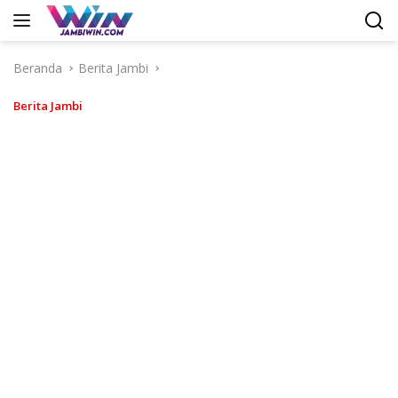
Langsung
ke
konten
Beranda
Berita Jambi
Berita Jambi