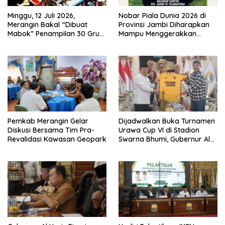
Minggu, 12 Juli 2026,
Nobar Piala Dunia 2026 di
Merangin Bakal “Dibuat
Provinsi Jambi Diharapkan
Mabok” Penampilan 30 Grup
Mampu Menggerakkan
Jaranan Kuda Lumping
Ekonomi Pelaku UMKM
Pemkab Merangin Gelar
Dijadwalkan Buka Turnamen
Diskusi Bersama Tim Pra-
Urawa Cup VI di Stadion
Revalidasi Kawasan Geopark
Swarna Bhumi, Gubernur Al
Haris Siap Berlaga Lawan
Tim Urawa