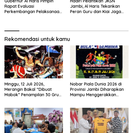
Gubernur Al Haris Pimpin
Hadiri Pelantikan JKSN
Rapat Evaluasi
Jambi, Al Haris Tekankan
Perkembangan Pelaksanaan
Peran Guru dan Kiai Jaga
Kegiatan Pembangunan
Moral Generasi Bangsa
Triwulan II TA 2026
Rekomendasi untuk kamu
Minggu, 12 Juli 2026,
Nobar Piala Dunia 2026 di
Merangin Bakal “Dibuat
Provinsi Jambi Diharapkan
Mabok” Penampilan 30 Grup
Mampu Menggerakkan
Jaranan Kuda Lumping
Ekonomi Pelaku UMKM