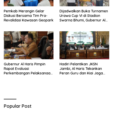
Pemkab Merangin Gelar
Dijadwalkan Buka Turnamen
Diskusi Bersama Tim Pra-
Urawa Cup VI di Stadion
Revalidasi Kawasan Geopark
Swarna Bhumi, Gubernur Al
Haris Siap Berlaga Lawan
Tim Urawa
Gubernur Al Haris Pimpin
Hadiri Pelantikan JKSN
Rapat Evaluasi
Jambi, Al Haris Tekankan
Perkembangan Pelaksanaan
Peran Guru dan Kiai Jaga
Kegiatan Pembangunan
Moral Generasi Bangsa
Triwulan II TA 2026
Popular Post