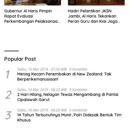
Gubernur Al Haris Pimpin
Hadiri Pelantikan JKSN
Rapat Evaluasi
Jambi, Al Haris Tekankan
Perkembangan Pelaksanaan
Peran Guru dan Kiai Jaga
Kegiatan Pembangunan
Moral Generasi Bangsa
Triwulan II TA 2026
Popular Post
1
Sabtu, 16 Mar 2019 - 07:56 WIB
0 Komentar
Menag Kecam Penembakan di New Zealand: Tak
Berperikemanusiaan!
2
Sabtu, 16 Mar 2019 - 08:22 WIB
0 Komentar
2 Hari Hilang, Nelayan Tewas Mengambang di Pantai
Cipalawah Garut
3
Sabtu, 16 Mar 2019 - 08:28 WIB
0 Komentar
14 Tahun Terbunuhnya Munir, Polri Didesak Bentuk Tim
Khusus