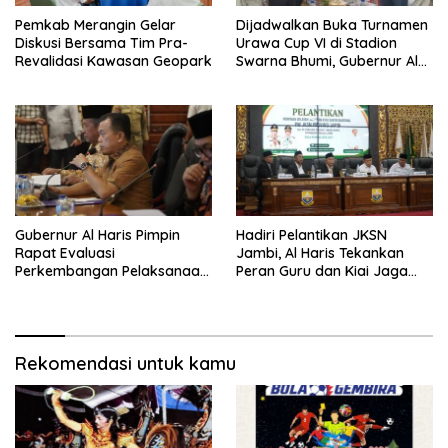
Pemkab Merangin Gelar
Dijadwalkan Buka Turnamen
Diskusi Bersama Tim Pra-
Urawa Cup VI di Stadion
Revalidasi Kawasan Geopark
Swarna Bhumi, Gubernur Al
Haris Siap Berlaga Lawan
Tim Urawa
Gubernur Al Haris Pimpin
Hadiri Pelantikan JKSN
Rapat Evaluasi
Jambi, Al Haris Tekankan
Perkembangan Pelaksanaan
Peran Guru dan Kiai Jaga
Kegiatan Pembangunan
Moral Generasi Bangsa
Triwulan II TA 2026
Rekomendasi untuk kamu