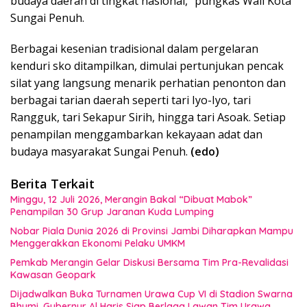
budaya daerah di tingkat nasional,” pungkas Wali Kota
Sungai Penuh.
Berbagai kesenian tradisional dalam pergelaran
kenduri sko ditampilkan, dimulai pertunjukan pencak
silat yang langsung menarik perhatian penonton dan
berbagai tarian daerah seperti tari Iyo-Iyo, tari
Rangguk, tari Sekapur Sirih, hingga tari Asoak. Setiap
penampilan menggambarkan kekayaan adat dan
budaya masyarakat Sungai Penuh.
(edo)
Berita Terkait
Minggu, 12 Juli 2026, Merangin Bakal “Dibuat Mabok”
Penampilan 30 Grup Jaranan Kuda Lumping
Nobar Piala Dunia 2026 di Provinsi Jambi Diharapkan Mampu
Menggerakkan Ekonomi Pelaku UMKM
Pemkab Merangin Gelar Diskusi Bersama Tim Pra-Revalidasi
Kawasan Geopark
Dijadwalkan Buka Turnamen Urawa Cup VI di Stadion Swarna
Bhumi, Gubernur Al Haris Siap Berlaga Lawan Tim Urawa