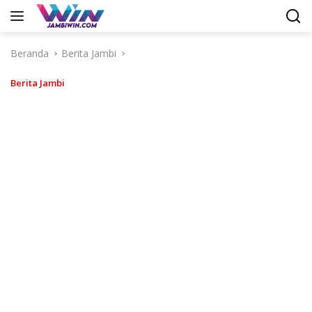
Langsung
ke
konten
Beranda
Berita Jambi
Berita Jambi