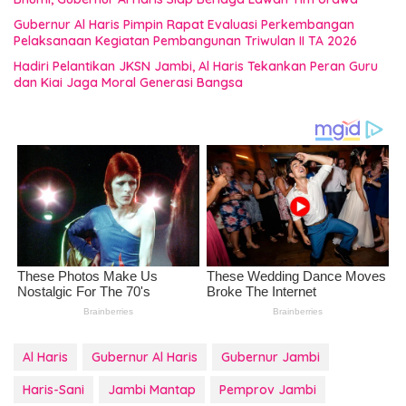
Gubernur Al Haris Pimpin Rapat Evaluasi Perkembangan
Pelaksanaan Kegiatan Pembangunan Triwulan II TA 2026
Hadiri Pelantikan JKSN Jambi, Al Haris Tekankan Peran Guru
dan Kiai Jaga Moral Generasi Bangsa
Al Haris
Gubernur Al Haris
Gubernur Jambi
Haris-Sani
Jambi Mantap
Pemprov Jambi