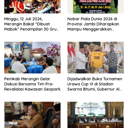
Minggu, 12 Juli 2026,
Nobar Piala Dunia 2026 di
Merangin Bakal “Dibuat
Provinsi Jambi Diharapkan
Mabok” Penampilan 30 Grup
Mampu Menggerakkan
Jaranan Kuda Lumping
Ekonomi Pelaku UMKM
Pemkab Merangin Gelar
Dijadwalkan Buka Turnamen
Diskusi Bersama Tim Pra-
Urawa Cup VI di Stadion
Revalidasi Kawasan Geopark
Swarna Bhumi, Gubernur Al
Haris Siap Berlaga Lawan
Tim Urawa