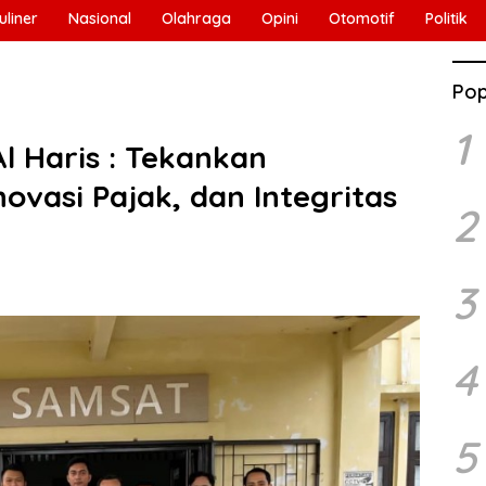
uliner
Nasional
Olahraga
Opini
Otomotif
Politik
Pop
1
l Haris : Tekankan
vasi Pajak, dan Integritas
2
3
4
5