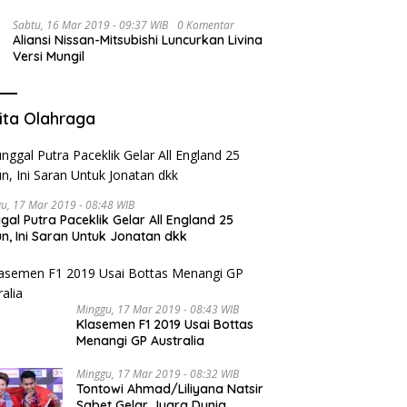
Sabtu, 16 Mar 2019 - 09:37 WIB
0 Komentar
Aliansi Nissan-Mitsubishi Luncurkan Livina
Versi Mungil
ita Olahraga
u, 17 Mar 2019 - 08:48 WIB
gal Putra Paceklik Gelar All England 25
n, Ini Saran Untuk Jonatan dkk
Minggu, 17 Mar 2019 - 08:43 WIB
Klasemen F1 2019 Usai Bottas
Menangi GP Australia
Minggu, 17 Mar 2019 - 08:32 WIB
Tontowi Ahmad/Liliyana Natsir
Sabet Gelar Juara Dunia