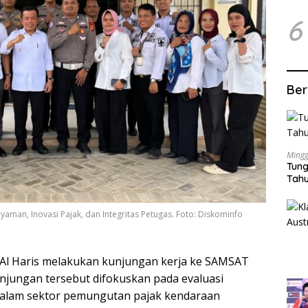
6
Ber
Mingg
Tung
Tahu
yaman, Inovasi Pajak, dan Integritas Petugas. Foto: Diskominfo
Al Haris melakukan kunjungan kerja ke SAMSAT
unjungan tersebut difokuskan pada evaluasi
 dalam sektor pemungutan pajak kendaraan