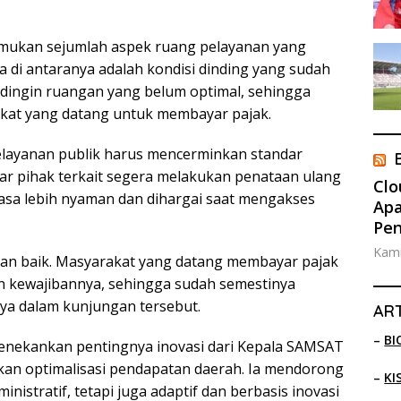
mukan sejumlah aspek ruang pelayanan yang
pa di antaranya adalah kondisi dinding yang sudah
dingin ruangan yang belum optimal, sehingga
at yang datang untuk membayar pajak.
pelayanan publik harus mencerminkan standar
ar pihak terkait segera melakukan penataan ulang
Clo
sa lebih nyaman dan dihargai saat mengakses
Apa
Pe
Kami
ngan baik. Masyarakat yang datang membayar pajak
n kewajibannya, sehingga sudah semestinya
ya dalam kunjungan tersebut.
ART
–
BI
 menekankan pentingnya inovasi dari Kepala SAMSAT
kan optimalisasi pendapatan daerah. Ia mendorong
–
KI
inistratif, tetapi juga adaptif dan berbasis inovasi