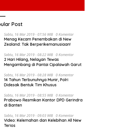
ular Post
Sabtu, 16 Mar 2019 - 07:56 WIB
0 Komentar
Menag Kecam Penembakan di New
Zealand: Tak Berperikemanusiaan!
Sabtu, 16 Mar 2019 - 08:22 WIB
0 Komentar
2 Hari Hilang, Nelayan Tewas
Mengambang di Pantai Cipalawah Garut
Sabtu, 16 Mar 2019 - 08:28 WIB
0 Komentar
14 Tahun Terbunuhnya Munir, Polri
Didesak Bentuk Tim Khusus
Sabtu, 16 Mar 2019 - 08:55 WIB
0 Komentar
Prabowo Resmikan Kantor DPD Gerindra
di Banten
Sabtu, 16 Mar 2019 - 09:03 WIB
0 Komentar
Video: Kelemahan dan Kelebihan All New
Terios