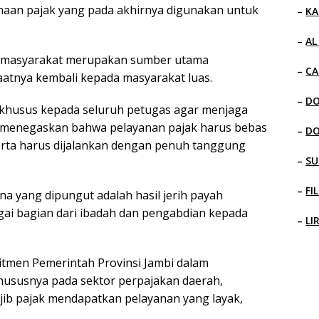
an pajak yang pada akhirnya digunakan untuk
–
KA
–
AL
i masyarakat merupakan sumber utama
–
CA
tnya kembali kepada masyarakat luas.
–
D
an khusus kepada seluruh petugas agar menjaga
Ia menegaskan bahwa pelayanan pajak harus bebas
–
D
 serta harus dijalankan dengan penuh tanggung
–
SU
–
FI
na yang dipungut adalah hasil jerih payah
agai bagian dari ibadah dan pengabdian kepada
–
LI
itmen Pemerintah Provinsi Jambi dalam
khususnya pada sektor perpajakan daerah,
jib pajak mendapatkan pelayanan yang layak,