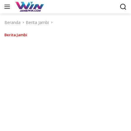
Langsung
ke
konten
Beranda
Berita Jambi
Berita Jambi