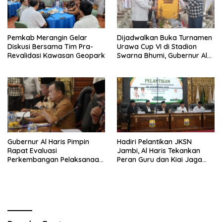
Pemkab Merangin Gelar
Dijadwalkan Buka Turnamen
Diskusi Bersama Tim Pra-
Urawa Cup VI di Stadion
Revalidasi Kawasan Geopark
Swarna Bhumi, Gubernur Al
Haris Siap Berlaga Lawan
Tim Urawa
Gubernur Al Haris Pimpin
Hadiri Pelantikan JKSN
Rapat Evaluasi
Jambi, Al Haris Tekankan
Perkembangan Pelaksanaan
Peran Guru dan Kiai Jaga
Kegiatan Pembangunan
Moral Generasi Bangsa
Triwulan II TA 2026