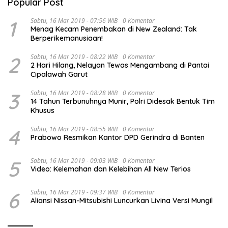
Popular Post
1
Sabtu, 16 Mar 2019 - 07:56 WIB
0 Komentar
Menag Kecam Penembakan di New Zealand: Tak
Berperikemanusiaan!
2
Sabtu, 16 Mar 2019 - 08:22 WIB
0 Komentar
2 Hari Hilang, Nelayan Tewas Mengambang di Pantai
Cipalawah Garut
3
Sabtu, 16 Mar 2019 - 08:28 WIB
0 Komentar
14 Tahun Terbunuhnya Munir, Polri Didesak Bentuk Tim
Khusus
4
Sabtu, 16 Mar 2019 - 08:55 WIB
0 Komentar
Prabowo Resmikan Kantor DPD Gerindra di Banten
5
Sabtu, 16 Mar 2019 - 09:03 WIB
0 Komentar
Video: Kelemahan dan Kelebihan All New Terios
6
Sabtu, 16 Mar 2019 - 09:37 WIB
0 Komentar
Aliansi Nissan-Mitsubishi Luncurkan Livina Versi Mungil