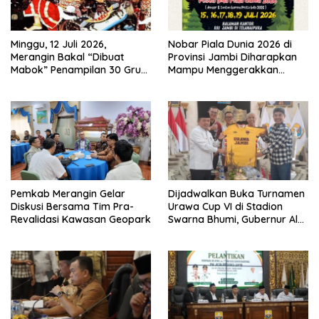
Minggu, 12 Juli 2026,
Nobar Piala Dunia 2026 di
Merangin Bakal “Dibuat
Provinsi Jambi Diharapkan
Mabok” Penampilan 30 Grup
Mampu Menggerakkan
Jaranan Kuda Lumping
Ekonomi Pelaku UMKM
Pemkab Merangin Gelar
Dijadwalkan Buka Turnamen
Diskusi Bersama Tim Pra-
Urawa Cup VI di Stadion
Revalidasi Kawasan Geopark
Swarna Bhumi, Gubernur Al
Haris Siap Berlaga Lawan
Tim Urawa