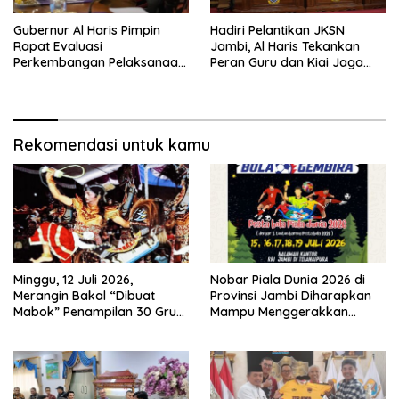
Gubernur Al Haris Pimpin
Hadiri Pelantikan JKSN
Rapat Evaluasi
Jambi, Al Haris Tekankan
Perkembangan Pelaksanaan
Peran Guru dan Kiai Jaga
Kegiatan Pembangunan
Moral Generasi Bangsa
Triwulan II TA 2026
Rekomendasi untuk kamu
Minggu, 12 Juli 2026,
Nobar Piala Dunia 2026 di
Merangin Bakal “Dibuat
Provinsi Jambi Diharapkan
Mabok” Penampilan 30 Grup
Mampu Menggerakkan
Jaranan Kuda Lumping
Ekonomi Pelaku UMKM