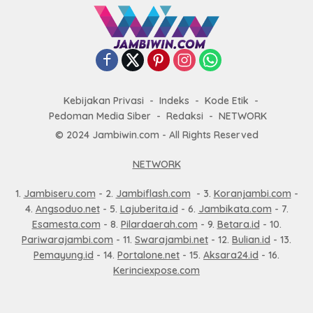
Kebijakan Privasi
Indeks
Kode Etik
Pedoman Media Siber
Redaksi
NETWORK
© 2024 Jambiwin.com - All Rights Reserved
NETWORK
1.
Jambiseru.com
- 2.
Jambiflash.com
- 3.
Koranjambi.com
-
4.
Angsoduo.net
- 5.
Lajuberita.id
- 6.
Jambikata.com
- 7.
Esamesta.com
- 8.
Pilardaerah.com
- 9.
Betara.id
- 10.
Pariwarajambi.com
- 11.
Swarajambi.net
- 12.
Bulian.id
- 13.
Pemayung.id
- 14.
Portalone.net
- 15.
Aksara24.id
- 16.
Kerinciexpose.com