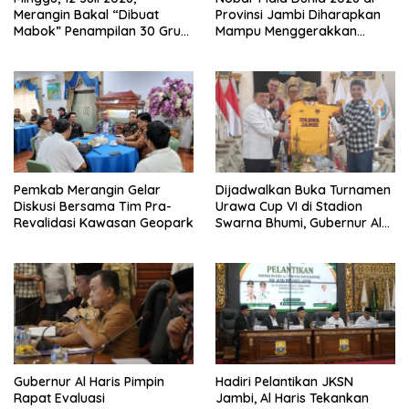
Merangin Bakal “Dibuat
Provinsi Jambi Diharapkan
Mabok” Penampilan 30 Grup
Mampu Menggerakkan
Jaranan Kuda Lumping
Ekonomi Pelaku UMKM
Pemkab Merangin Gelar
Dijadwalkan Buka Turnamen
Diskusi Bersama Tim Pra-
Urawa Cup VI di Stadion
Revalidasi Kawasan Geopark
Swarna Bhumi, Gubernur Al
Haris Siap Berlaga Lawan
Tim Urawa
Gubernur Al Haris Pimpin
Hadiri Pelantikan JKSN
Rapat Evaluasi
Jambi, Al Haris Tekankan