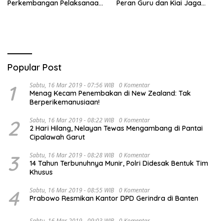
Perkembangan Pelaksanaan
Peran Guru dan Kiai Jaga
Kegiatan Pembangunan
Moral Generasi Bangsa
Triwulan II TA 2026
Popular Post
1
Sabtu, 16 Mar 2019 - 07:56 WIB
0 Komentar
Menag Kecam Penembakan di New Zealand: Tak
Berperikemanusiaan!
2
Sabtu, 16 Mar 2019 - 08:22 WIB
0 Komentar
2 Hari Hilang, Nelayan Tewas Mengambang di Pantai
Cipalawah Garut
3
Sabtu, 16 Mar 2019 - 08:28 WIB
0 Komentar
14 Tahun Terbunuhnya Munir, Polri Didesak Bentuk Tim
Khusus
4
Sabtu, 16 Mar 2019 - 08:55 WIB
0 Komentar
Prabowo Resmikan Kantor DPD Gerindra di Banten
Sabtu, 16 Mar 2019 - 09:03 WIB
0 Komentar