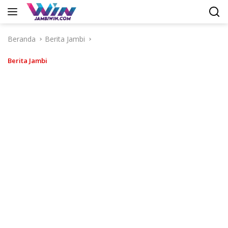
Langsung
ke
konten
Beranda
Berita Jambi
Berita Jambi