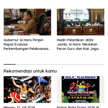
Haris Siap Berlaga Lawan
Tim Urawa
Gubernur Al Haris Pimpin
Hadiri Pelantikan JKSN
Rapat Evaluasi
Jambi, Al Haris Tekankan
Perkembangan Pelaksanaan
Peran Guru dan Kiai Jaga
Kegiatan Pembangunan
Moral Generasi Bangsa
Triwulan II TA 2026
Rekomendasi untuk kamu
Minggu, 12 Juli 2026,
Nobar Piala Dunia 2026 di