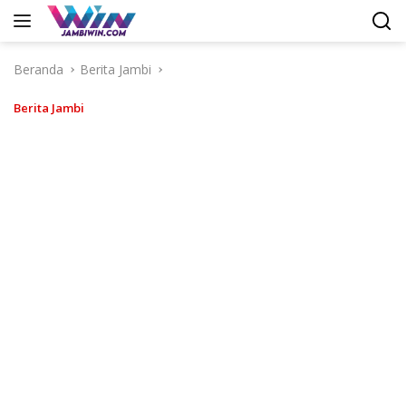
Langsung
ke
konten
Beranda
Berita Jambi
Berita Jambi