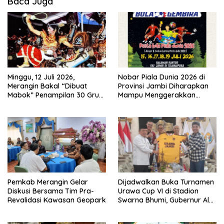
Baca Juga
Minggu, 12 Juli 2026,
Nobar Piala Dunia 2026 di
Merangin Bakal “Dibuat
Provinsi Jambi Diharapkan
Mabok” Penampilan 30 Grup
Mampu Menggerakkan
Jaranan Kuda Lumping
Ekonomi Pelaku UMKM
Pemkab Merangin Gelar
Dijadwalkan Buka Turnamen
Diskusi Bersama Tim Pra-
Urawa Cup VI di Stadion
Revalidasi Kawasan Geopark
Swarna Bhumi, Gubernur Al
Haris Siap Berlaga Lawan
Tim Urawa