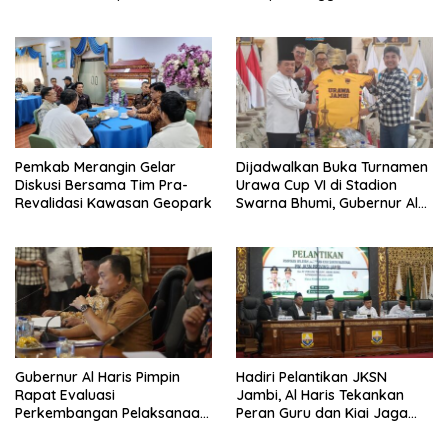
Jaranan Kuda Lumping
Ekonomi Pelaku UMKM
Pemkab Merangin Gelar
Dijadwalkan Buka Turnamen
Diskusi Bersama Tim Pra-
Urawa Cup VI di Stadion
Revalidasi Kawasan Geopark
Swarna Bhumi, Gubernur Al
Haris Siap Berlaga Lawan
Tim Urawa
Gubernur Al Haris Pimpin
Hadiri Pelantikan JKSN
Rapat Evaluasi
Jambi, Al Haris Tekankan
Perkembangan Pelaksanaan
Peran Guru dan Kiai Jaga
Kegiatan Pembangunan
Moral Generasi Bangsa