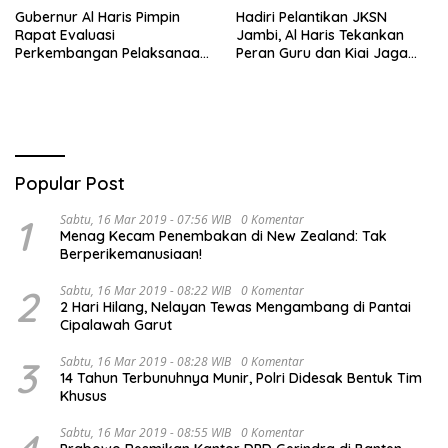
Gubernur Al Haris Pimpin
Hadiri Pelantikan JKSN
Rapat Evaluasi
Jambi, Al Haris Tekankan
Perkembangan Pelaksanaan
Peran Guru dan Kiai Jaga
Kegiatan Pembangunan
Moral Generasi Bangsa
Triwulan II TA 2026
Popular Post
1
Sabtu, 16 Mar 2019 - 07:56 WIB
0 Komentar
Menag Kecam Penembakan di New Zealand: Tak
Berperikemanusiaan!
2
Sabtu, 16 Mar 2019 - 08:22 WIB
0 Komentar
2 Hari Hilang, Nelayan Tewas Mengambang di Pantai
Cipalawah Garut
3
Sabtu, 16 Mar 2019 - 08:28 WIB
0 Komentar
14 Tahun Terbunuhnya Munir, Polri Didesak Bentuk Tim
Khusus
Sabtu, 16 Mar 2019 - 08:55 WIB
0 Komentar