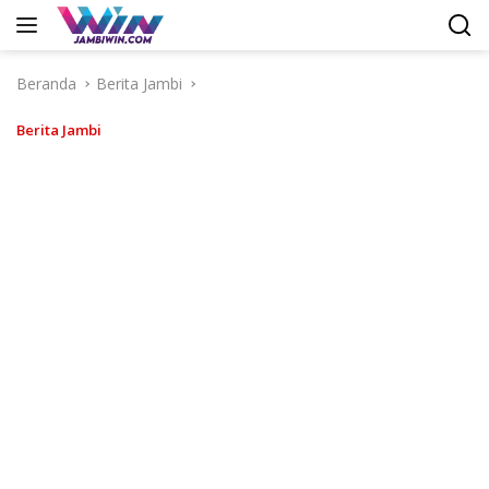
Langsung
ke
konten
Beranda
Berita Jambi
Berita Jambi