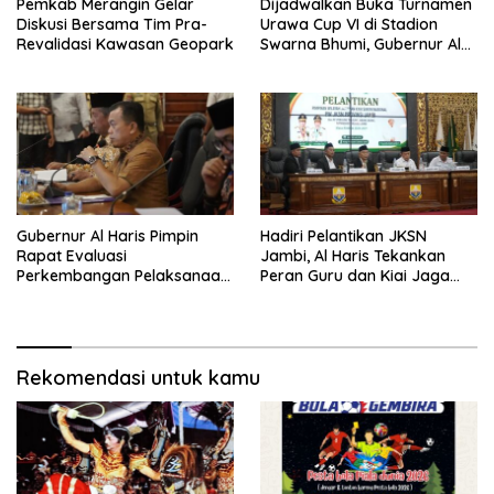
Pemkab Merangin Gelar
Dijadwalkan Buka Turnamen
Diskusi Bersama Tim Pra-
Urawa Cup VI di Stadion
Revalidasi Kawasan Geopark
Swarna Bhumi, Gubernur Al
Haris Siap Berlaga Lawan
Tim Urawa
Gubernur Al Haris Pimpin
Hadiri Pelantikan JKSN
Rapat Evaluasi
Jambi, Al Haris Tekankan
Perkembangan Pelaksanaan
Peran Guru dan Kiai Jaga
Kegiatan Pembangunan
Moral Generasi Bangsa
Triwulan II TA 2026
Rekomendasi untuk kamu