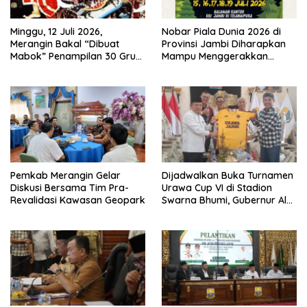
Minggu, 12 Juli 2026,
Nobar Piala Dunia 2026 di
Merangin Bakal “Dibuat
Provinsi Jambi Diharapkan
Mabok” Penampilan 30 Grup
Mampu Menggerakkan
Jaranan Kuda Lumping
Ekonomi Pelaku UMKM
Pemkab Merangin Gelar
Dijadwalkan Buka Turnamen
Diskusi Bersama Tim Pra-
Urawa Cup VI di Stadion
Revalidasi Kawasan Geopark
Swarna Bhumi, Gubernur Al
Haris Siap Berlaga Lawan
Tim Urawa