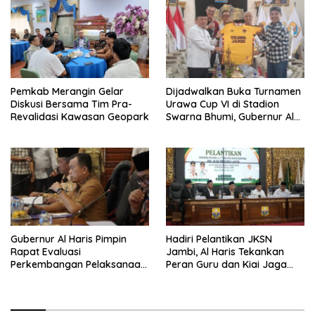
Pemkab Merangin Gelar
Dijadwalkan Buka Turnamen
Diskusi Bersama Tim Pra-
Urawa Cup VI di Stadion
Revalidasi Kawasan Geopark
Swarna Bhumi, Gubernur Al
Haris Siap Berlaga Lawan
Tim Urawa
Gubernur Al Haris Pimpin
Hadiri Pelantikan JKSN
Rapat Evaluasi
Jambi, Al Haris Tekankan
Perkembangan Pelaksanaan
Peran Guru dan Kiai Jaga
Kegiatan Pembangunan
Moral Generasi Bangsa
Triwulan II TA 2026