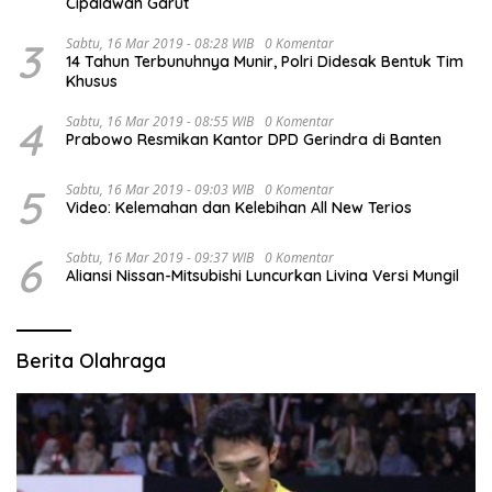
Cipalawah Garut
3
Sabtu, 16 Mar 2019 - 08:28 WIB
0 Komentar
14 Tahun Terbunuhnya Munir, Polri Didesak Bentuk Tim
Khusus
4
Sabtu, 16 Mar 2019 - 08:55 WIB
0 Komentar
Prabowo Resmikan Kantor DPD Gerindra di Banten
5
Sabtu, 16 Mar 2019 - 09:03 WIB
0 Komentar
Video: Kelemahan dan Kelebihan All New Terios
6
Sabtu, 16 Mar 2019 - 09:37 WIB
0 Komentar
Aliansi Nissan-Mitsubishi Luncurkan Livina Versi Mungil
Berita Olahraga