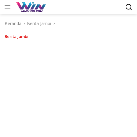
Langsung
ke
konten
Beranda
Berita Jambi
Berita Jambi