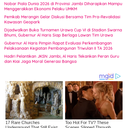
Nobar Piala Dunia 2026 di Provinsi Jambi Diharapkan Mampu
Menggerakkan Ekonomi Pelaku UMKM
Pemkab Merangin Gelar Diskusi Bersama Tim Pra-Revalidasi
Kawasan Geopark
Dijadwalkan Buka Turnamen Urawa Cup VI di Stadion Swarna
Bhumi, Gubernur Al Haris Siap Berlaga Lawan Tim Urawa
Gubernur Al Haris Pimpin Rapat Evaluasi Perkembangan
Pelaksanaan Kegiatan Pembangunan Triwulan II TA 2026
Hadiri Pelantikan JKSN Jambi, Al Haris Tekankan Peran Guru
dan Kiai Jaga Moral Generasi Bangsa