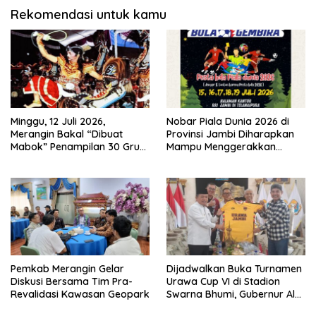
Rekomendasi untuk kamu
Minggu, 12 Juli 2026,
Nobar Piala Dunia 2026 di
Merangin Bakal “Dibuat
Provinsi Jambi Diharapkan
Mabok” Penampilan 30 Grup
Mampu Menggerakkan
Jaranan Kuda Lumping
Ekonomi Pelaku UMKM
Pemkab Merangin Gelar
Dijadwalkan Buka Turnamen
Diskusi Bersama Tim Pra-
Urawa Cup VI di Stadion
Revalidasi Kawasan Geopark
Swarna Bhumi, Gubernur Al
Haris Siap Berlaga Lawan