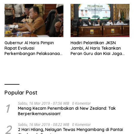
Tim Urawa
Gubernur Al Haris Pimpin
Hadiri Pelantikan JKSN
Rapat Evaluasi
Jambi, Al Haris Tekankan
Perkembangan Pelaksanaan
Peran Guru dan Kiai Jaga
Kegiatan Pembangunan
Moral Generasi Bangsa
Triwulan II TA 2026
Popular Post
1
Sabtu, 16 Mar 2019 - 07:56 WIB
0 Komentar
Menag Kecam Penembakan di New Zealand: Tak
Berperikemanusiaan!
2
Sabtu, 16 Mar 2019 - 08:22 WIB
0 Komentar
2 Hari Hilang, Nelayan Tewas Mengambang di Pantai