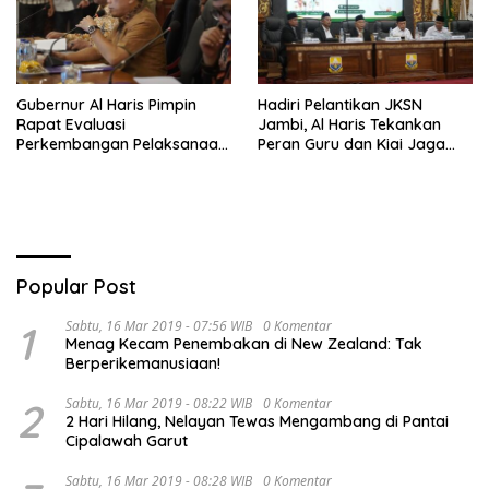
Gubernur Al Haris Pimpin
Hadiri Pelantikan JKSN
Rapat Evaluasi
Jambi, Al Haris Tekankan
Perkembangan Pelaksanaan
Peran Guru dan Kiai Jaga
Kegiatan Pembangunan
Moral Generasi Bangsa
Triwulan II TA 2026
Popular Post
1
Sabtu, 16 Mar 2019 - 07:56 WIB
0 Komentar
Menag Kecam Penembakan di New Zealand: Tak
Berperikemanusiaan!
2
Sabtu, 16 Mar 2019 - 08:22 WIB
0 Komentar
2 Hari Hilang, Nelayan Tewas Mengambang di Pantai
Cipalawah Garut
Sabtu, 16 Mar 2019 - 08:28 WIB
0 Komentar