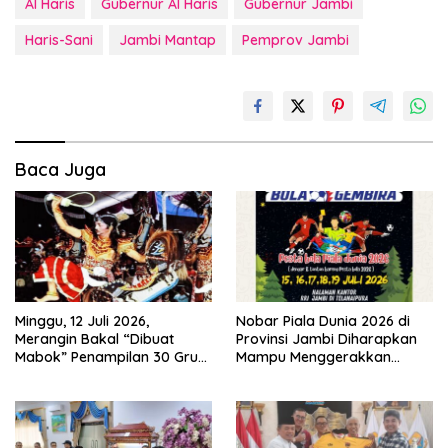
Al Haris
Gubernur Al Haris
Gubernur Jambi
Haris-Sani
Jambi Mantap
Pemprov Jambi
Baca Juga
Minggu, 12 Juli 2026,
Nobar Piala Dunia 2026 di
Merangin Bakal “Dibuat
Provinsi Jambi Diharapkan
Mabok” Penampilan 30 Grup
Mampu Menggerakkan
Jaranan Kuda Lumping
Ekonomi Pelaku UMKM