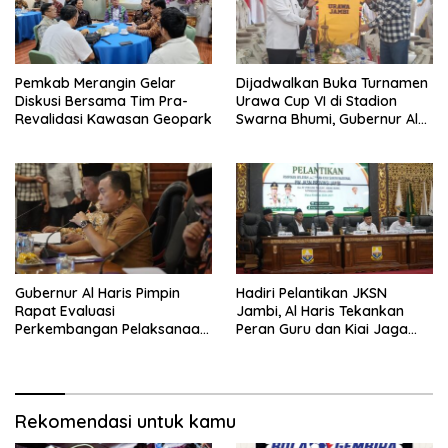
Pemkab Merangin Gelar
Dijadwalkan Buka Turnamen
Diskusi Bersama Tim Pra-
Urawa Cup VI di Stadion
Revalidasi Kawasan Geopark
Swarna Bhumi, Gubernur Al
Haris Siap Berlaga Lawan
Tim Urawa
Gubernur Al Haris Pimpin
Hadiri Pelantikan JKSN
Rapat Evaluasi
Jambi, Al Haris Tekankan
Perkembangan Pelaksanaan
Peran Guru dan Kiai Jaga
Kegiatan Pembangunan
Moral Generasi Bangsa
Triwulan II TA 2026
Rekomendasi untuk kamu