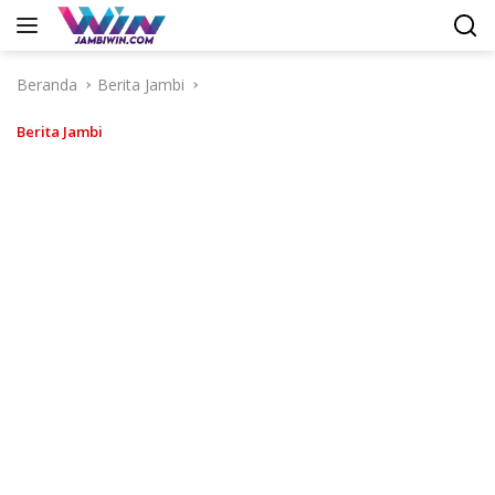
Langsung
ke
konten
Beranda
Berita Jambi
Berita Jambi