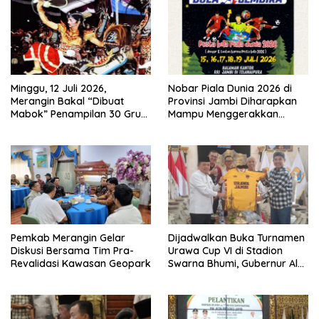
Minggu, 12 Juli 2026,
Nobar Piala Dunia 2026 di
Merangin Bakal “Dibuat
Provinsi Jambi Diharapkan
Mabok” Penampilan 30 Grup
Mampu Menggerakkan
Jaranan Kuda Lumping
Ekonomi Pelaku UMKM
Pemkab Merangin Gelar
Dijadwalkan Buka Turnamen
Diskusi Bersama Tim Pra-
Urawa Cup VI di Stadion
Revalidasi Kawasan Geopark
Swarna Bhumi, Gubernur Al
Haris Siap Berlaga Lawan
Tim Urawa