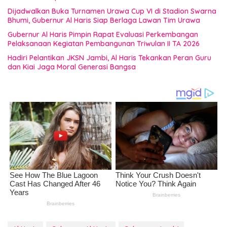
Dijadwalkan Buka Turnamen Urawa Cup VI di Stadion Swarna
Bhumi, Gubernur Al Haris Siap Berlaga Lawan Tim Urawa
Gubernur Al Haris Pimpin Rapat Evaluasi Perkembangan
Pelaksanaan Kegiatan Pembangunan Triwulan II TA 2026
Hadiri Pelantikan JKSN Jambi, Al Haris Tekankan Peran Guru
dan Kiai Jaga Moral Generasi Bangsa