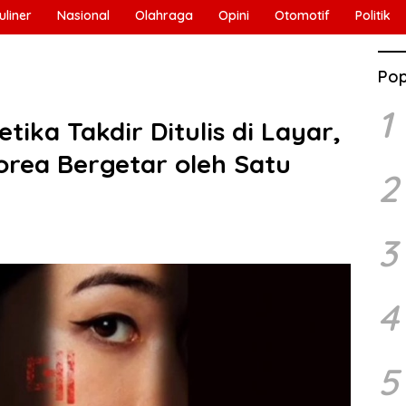
uliner
Nasional
Olahraga
Opini
Otomotif
Politik
Pop
1
ika Takdir Ditulis di Layar,
rea Bergetar oleh Satu
2
3
4
5