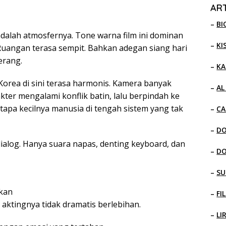
ART
–
BI
dalah atmosfernya. Tone warna film ini dominan
–
KI
 Ruangan terasa sempit. Bahkan adegan siang hari
erang.
–
KA
Korea di sini terasa harmonis. Kamera banyak
–
AL
ter mengalami konflik batin, lalu berpindah ke
apa kecilnya manusia di tengah sistem yang tak
–
CA
–
D
alog. Hanya suara napas, denting keyboard, dan
–
D
–
SU
ekan
–
FI
a aktingnya tidak dramatis berlebihan.
–
LI