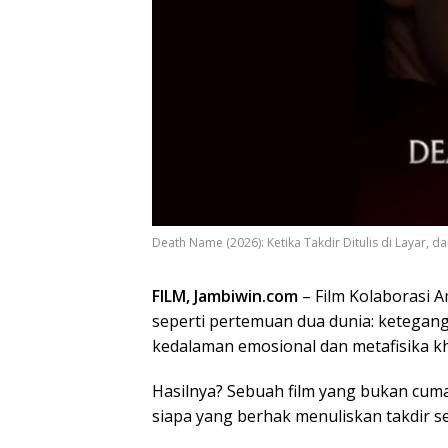
Death Name (2026): Ketika Takdir Ditulis di Layar, 
FILM, Jambiwin.com
– Film Kolaborasi 
seperti pertemuan dua dunia: ketegang
kedalaman emosional dan metafisika k
Hasilnya? Sebuah film yang bukan cu
siapa yang berhak menuliskan takdir s