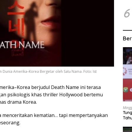
6
Ber
dan Dunia Amerika–Korea Bergetar oleh Satu Nama. Foto: Ist
Amerika–Korea berjudul Death Name ini terasa
an psikologis khas thriller Hollywood bertemu
has drama Korea.
Mingg
Tung
ma menceritakan kematian… tapi mempertanyakan
Tahu
eseorang.