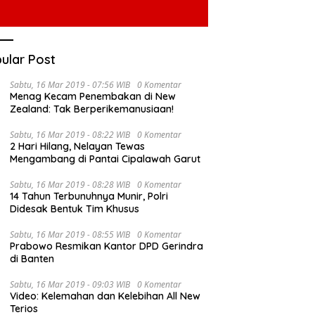
ular Post
Sabtu, 16 Mar 2019 - 07:56 WIB
0 Komentar
Menag Kecam Penembakan di New
Zealand: Tak Berperikemanusiaan!
Sabtu, 16 Mar 2019 - 08:22 WIB
0 Komentar
2 Hari Hilang, Nelayan Tewas
Mengambang di Pantai Cipalawah Garut
Sabtu, 16 Mar 2019 - 08:28 WIB
0 Komentar
14 Tahun Terbunuhnya Munir, Polri
Didesak Bentuk Tim Khusus
Sabtu, 16 Mar 2019 - 08:55 WIB
0 Komentar
Prabowo Resmikan Kantor DPD Gerindra
di Banten
Sabtu, 16 Mar 2019 - 09:03 WIB
0 Komentar
Video: Kelemahan dan Kelebihan All New
Terios