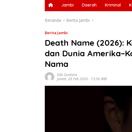
Jambi
Daerah
Kriminal
K
Beranda
Berita Jambi
Berita Jambi
Death Name (2026): Ket
dan Dunia Amerika–Ko
Nama
Edo Guntara
Jumat, 20 Feb 2026 - 13:56 WIB