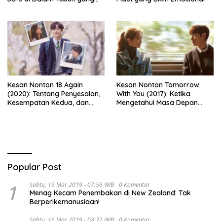
Bikin Ketawa Sekaligus Mikir
Kesan Nonton 18 Again
Kesan Nonton Tomorrow
(2020): Tentang Penyesalan,
With You (2017): Ketika
Kesempatan Kedua, dan
Mengetahui Masa Depan
Cinta yang Terlambat
Justru Membuat Cinta
Dipahami
Semakin Rapuh
Popular Post
1
Sabtu, 16 Mar 2019 - 07:56 WIB
0 Komentar
Menag Kecam Penembakan di New Zealand: Tak
Berperikemanusiaan!
Sabtu, 16 Mar 2019 - 08:22 WIB
0 Komentar