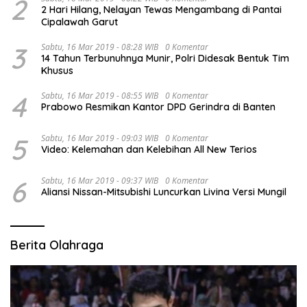
2
2 Hari Hilang, Nelayan Tewas Mengambang di Pantai
Cipalawah Garut
3
Sabtu, 16 Mar 2019 - 08:28 WIB
0 Komentar
14 Tahun Terbunuhnya Munir, Polri Didesak Bentuk Tim
Khusus
4
Sabtu, 16 Mar 2019 - 08:55 WIB
0 Komentar
Prabowo Resmikan Kantor DPD Gerindra di Banten
5
Sabtu, 16 Mar 2019 - 09:03 WIB
0 Komentar
Video: Kelemahan dan Kelebihan All New Terios
6
Sabtu, 16 Mar 2019 - 09:37 WIB
0 Komentar
Aliansi Nissan-Mitsubishi Luncurkan Livina Versi Mungil
Berita Olahraga