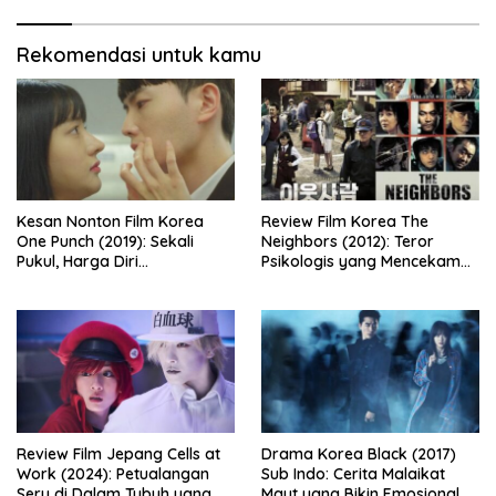
Rekomendasi untuk kamu
Kesan Nonton Film Korea
Review Film Korea The
One Punch (2019): Sekali
Neighbors (2012): Teror
Pukul, Harga Diri
Psikologis yang Mencekam
Dipertaruhkan
dari Balik Dinding Apartemen
Review Film Jepang Cells at
Drama Korea Black (2017)
Work (2024): Petualangan
Sub Indo: Cerita Malaikat
Seru di Dalam Tubuh yang
Maut yang Bikin Emosional