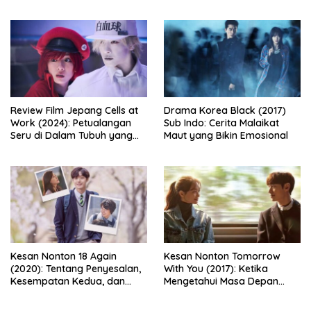
Dipertaruhkan
dari Balik Dinding Apartemen
Review Film Jepang Cells at
Drama Korea Black (2017)
Work (2024): Petualangan
Sub Indo: Cerita Malaikat
Seru di Dalam Tubuh yang
Maut yang Bikin Emosional
Bikin Ketawa Sekaligus Mikir
Kesan Nonton 18 Again
Kesan Nonton Tomorrow
(2020): Tentang Penyesalan,
With You (2017): Ketika
Kesempatan Kedua, dan
Mengetahui Masa Depan
Cinta yang Terlambat
Justru Membuat Cinta
Dipahami
Semakin Rapuh