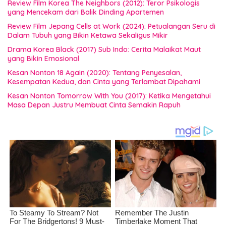
Review Film Korea The Neighbors (2012): Teror Psikologis
yang Mencekam dari Balik Dinding Apartemen
Review Film Jepang Cells at Work (2024): Petualangan Seru di
Dalam Tubuh yang Bikin Ketawa Sekaligus Mikir
Drama Korea Black (2017) Sub Indo: Cerita Malaikat Maut
yang Bikin Emosional
Kesan Nonton 18 Again (2020): Tentang Penyesalan,
Kesempatan Kedua, dan Cinta yang Terlambat Dipahami
Kesan Nonton Tomorrow With You (2017): Ketika Mengetahui
Masa Depan Justru Membuat Cinta Semakin Rapuh